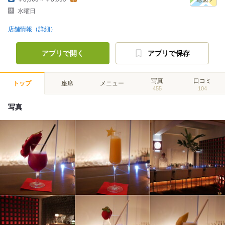
水曜日
店舗情報（詳細）
アプリで開く
アプリで保存
写真
口コミ
トップ
座席
メニュー
455
104
写真