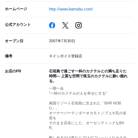
ホームページ
http://www.barnobu.com/
公式アカウント
オープン日
2007年7月30日
備考
※インボイス登録店
お店のPR
石垣島で過ごす一杯のカクテルとの満ち足りた
時間― 上質な空間で珠玉のカクテルに酔い痴れ
る。
一期一会
“一杯のカクテルが人を幸せにする“
南国リゾート石垣島に生まれた「BAR NOB
U」。
オーナーバーテンダーオカモトノブユキ氏の名
前を
そのまま店名にした、オーセンティックなBA
R。
愉しめるのは島ならではのフレッシュなカクテ