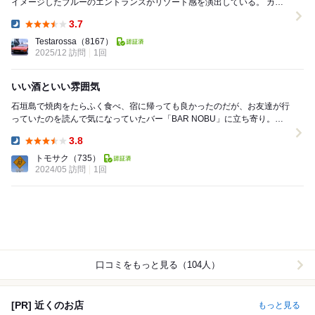
イメージしたブルーのエントランスがリゾート感を演出している。 カウ
ンターやテーブルにはアン...
3.7
Dinner:
Testarossa
（8167）
2025/12 訪問
1回
いい酒といい雰囲気
石垣島で焼肉をたらふく食べ、宿に帰っても良かったのだが、お友達が行
っていたのを読んで気になっていたバー「BAR NOBU」に立ち寄り。フ
ァサードから、石垣島らしからぬ（というのも失...
3.8
Dinner:
トモサク
（735）
2024/05 訪問
1回
口コミをもっと見る（104人）
[PR] 近くのお店
もっと見る