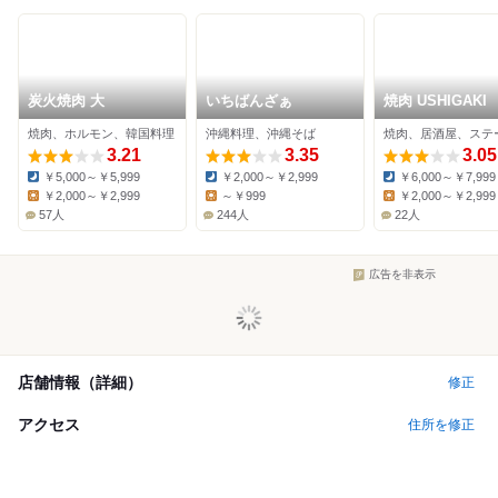
炭火焼肉 大
いちばんざぁ
焼肉 USHIGAKI
焼肉、ホルモン、韓国料理
沖縄料理、沖縄そば
焼肉、居酒屋、ステ
3.21
3.35
3.05
￥5,000～￥5,999
￥2,000～￥2,999
￥6,000～￥7,999
Dinner:
Dinner:
Dinner:
￥2,000～￥2,999
～￥999
￥2,000～￥2,999
Lunch:
Lunch:
Lunch:
57人
244人
22人
広告を非表示
店舗情報（詳細）
修正
アクセス
住所を修正