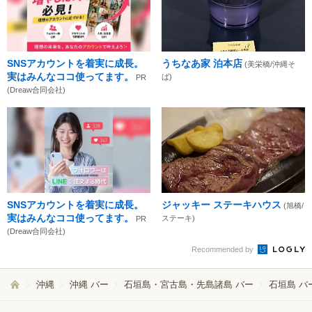
SNSアカウントを着実に成長。
うちなあ家 泊本店
(美栄橋/沖縄そ
実はみんなココ使ってます。
ば)
PR
(Dreaw合同会社)
SNSアカウントを着実に成長。
ジャッキー ステーキハウス
(旭橋/
実はみんなココ使ってます。
ステーキ)
PR
(Dreaw合同会社)
Recommended by
沖縄
沖縄 バー
石垣島・宮古島・先島諸島 バー
石垣島 バ