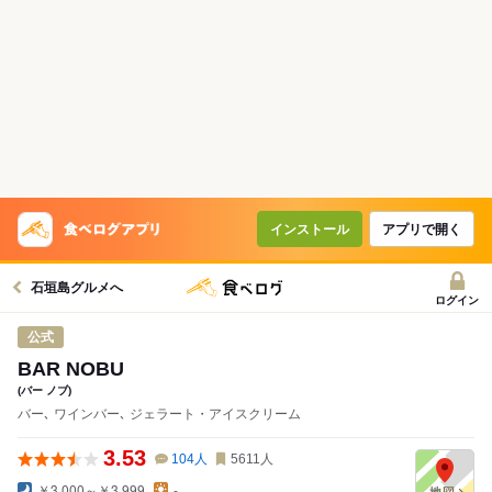
コースで使えるクーポン
戻る
クーポンを利用せず予約する
インストール
アプリで開く
石垣島グルメへ
ログイン
公式
BAR NOBU
(バー ノブ)
バー､ ワインバー､ ジェラート・アイスクリーム
3.53
104
人
5611
人
￥3,000～￥3,999
-