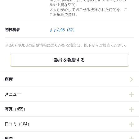
ルや上質な空間。
大人が安心して過ごせる洗練された時間を、こ
こ石垣島で是非。
初投稿者
ままん08
（32）
※BAR NOBUの店舗情報に誤りがある場合は、以下からご報告ください。
誤りを報告する
座席
メニュー
写真
（455）
口コミ
（104）
地図