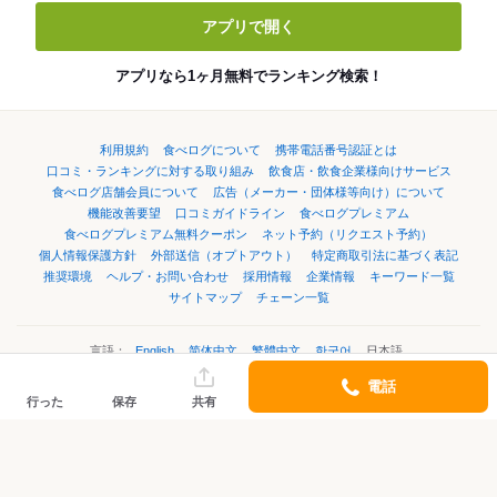
アプリで開く
アプリなら1ヶ月無料でランキング検索！
利用規約
食べログについて
携帯電話番号認証とは
口コミ・ランキングに対する取り組み
飲食店・飲食企業様向けサービス
食べログ店舗会員について
広告（メーカー・団体様等向け）について
機能改善要望
口コミガイドライン
食べログプレミアム
食べログプレミアム無料クーポン
ネット予約（リクエスト予約）
個人情報保護方針
外部送信（オプトアウト）
特定商取引法に基づく表記
推奨環境
ヘルプ・お問い合わせ
採用情報
企業情報
キーワード一覧
サイトマップ
チェーン一覧
言語：
English
简体中文
繁體中文
한국어
日本語
電話
行った
保存
共有
©Kakaku.com, Inc.