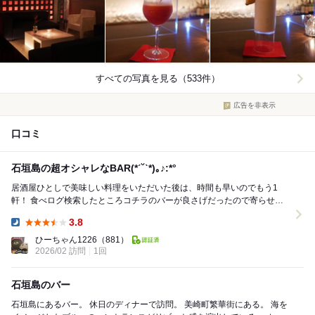
すべての写真を見る（533件）
広告を非表示
口コミ
石垣島の超オシャレなBAR(*ˊ˘ˋ*)｡♪:*°
居酒屋ひとしで美味しい料理をいただいた後は、時間も早いのでもう1
軒！ 食べログ検索したところコチラのバーが良さげだったので寄らせて
いただきました 入口のブルーなライトが...
3.8
Dinner:
ひーちゃん1226
（881）
2026/02 訪問
1回
石垣島のバー
石垣島にあるバー。 休日のディナーで訪問。 美崎町繁華街にある。 海を