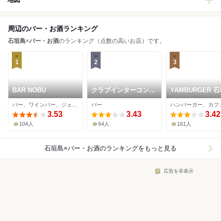
周辺のバー・お酒ランキング
石垣島
×
バー・お酒
のランキング（点数の高いお店）です。
1
2
3
BAR NOBU
クラブインターコンチ
YAMBURGER 
ネンタルラウンジ 石
バー、ワインバー、ジェラート・アイスクリーム
バー
垣島
3.53
3.43
3.42
104人
64人
161人
石垣島×バー・お酒
のランキングをもっと見る
広告を非表示