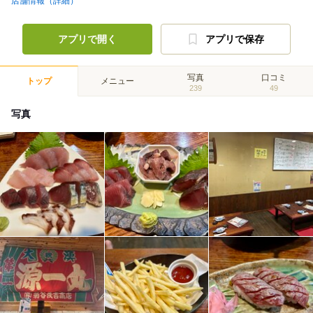
店舗情報（詳細）
アプリで開く
アプリで保存
写真
口コミ
トップ
メニュー
239
49
写真