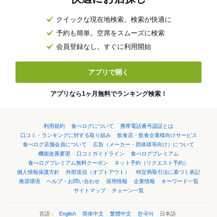
クイックな現在地検索。検索が快適に
予約も簡単。空席をスムーズに検索
会員登録なし。すぐに利用開始
アプリで開く
アプリなら1ヶ月無料でランキング検索！
利用規約
食べログについて
携帯電話番号認証とは
口コミ・ランキングに対する取り組み
飲食店・飲食企業様向けサービス
食べログ店舗会員について
広告（メーカー・団体様等向け）について
機能改善要望
口コミガイドライン
食べログプレミアム
食べログプレミアム無料クーポン
ネット予約（リクエスト予約）
個人情報保護方針
外部送信（オプトアウト）
特定商取引法に基づく表記
推奨環境
ヘルプ・お問い合わせ
採用情報
企業情報
キーワード一覧
サイトマップ
チェーン一覧
言語：
English
简体中文
繁體中文
한국어
日本語