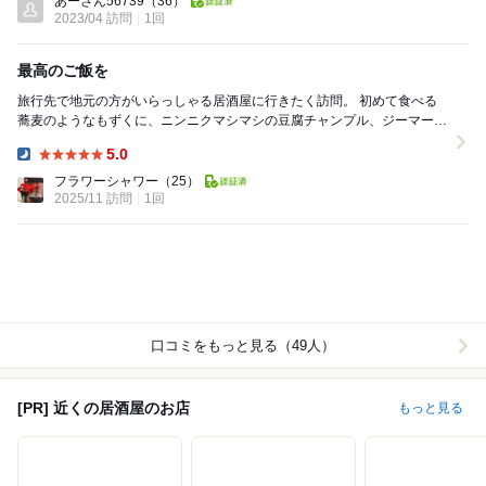
あーさん56739
（36）
2023/04 訪問
1回
最高のご飯を
旅行先で地元の方がいらっしゃる居酒屋に行きたく訪問。 初めて食べる
蕎麦のようなもずくに、ニンニクマシマシの豆腐チャンプル、ジーマーミ
ーの揚げ出しなど、ここでしか満喫できない沖...
5.0
Dinner:
フラワーシャワー
（25）
2025/11 訪問
1回
口コミをもっと見る（49人）
[PR] 近くの居酒屋のお店
もっと見る