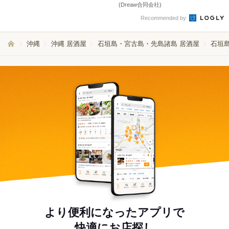
(Dreaw合同会社)
Recommended by
沖縄
沖縄 居酒屋
石垣島・宮古島・先島諸島 居酒屋
石垣島
より便利になったアプリで
快適にお店探し