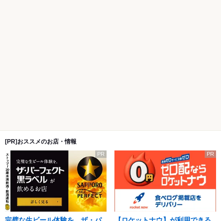
[PR]おススメのお店・情報
PR
PR
完璧な生ビール体験を。ザ・パ
【ロケットナウ】が利用できる