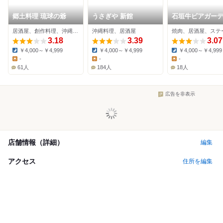
郷土料理 琉球の爺
うさぎや 新館
石垣牛ビアガー
スカイ
居酒屋、創作料理、沖縄料理
沖縄料理、居酒屋
焼肉、居酒屋、ステ
3.18
3.39
3.07
￥4,000～￥4,999
￥4,000～￥4,999
￥4,000～￥4,999
Dinner:
Dinner:
Dinner:
-
-
-
Lunch:
Lunch:
Lunch:
61人
184人
18人
広告を非表示
店舗情報（詳細）
編集
アクセス
住所を編集