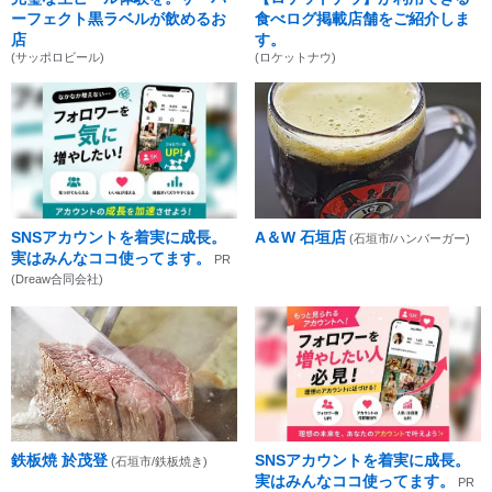
ーフェクト黒ラベルが飲めるお
食べログ掲載店舗をご紹介しま
店
す。
(サッポロビール)
(ロケットナウ)
SNSアカウントを着実に成長。
A＆W 石垣店
(石垣市/ハンバーガー)
実はみんなココ使ってます。
PR
(Dreaw合同会社)
鉄板焼 於茂登
SNSアカウントを着実に成長。
(石垣市/鉄板焼き)
実はみんなココ使ってます。
PR