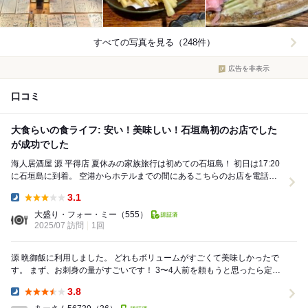
すべての写真を見る（248件）
広告を非表示
口コミ
大食らいの食ライフ: 安い！美味しい！石垣島初のお店でした
が成功でした
海人居酒屋 源 平得店 夏休みの家族旅行は初めての石垣島！ 初日は17:20
に石垣島に到着。 空港からホテルまでの間にあるこちらのお店を電話予
約しました。 ...
3.1
Dinner:
大盛り・フォー・ミー
（555）
2025/07 訪問
1回
源 晩御飯に利用しました。 どれもボリュームがすごくて美味しかったで
す。 まず、お刺身の量がすごいです！ 3〜4人前を頼もうと思ったら定員
さんに、30切れありま...
3.8
Dinner: