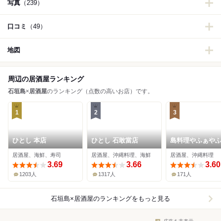
写真
（239）
口コミ
（49）
地図
周辺の居酒屋ランキング
石垣島
×
居酒屋
のランキング（点数の高いお店）です。
1
2
3
ひとし 本店
ひとし 石敢當店
島料理やふぁや
居酒屋、海鮮、寿司
居酒屋、沖縄料理、海鮮
居酒屋、沖縄料理
3.69
3.66
3.60
1203人
1317人
171人
石垣島×居酒屋
のランキングをもっと見る