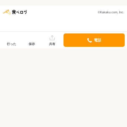
©Kakaku.com, Inc.
電話
行った
保存
共有