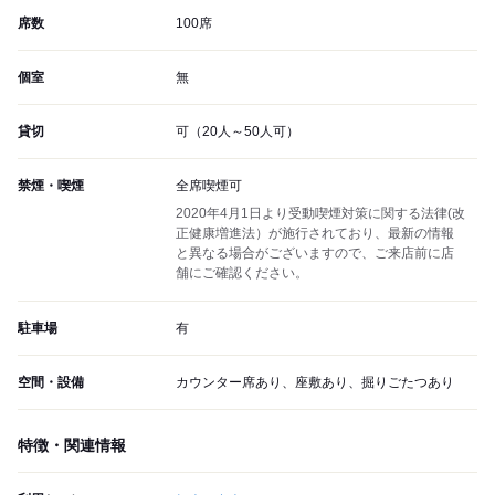
席数
100席
個室
無
貸切
可（20人～50人可）
禁煙・喫煙
全席喫煙可
2020年4月1日より受動喫煙対策に関する法律(改
正健康増進法）が施行されており、最新の情報
と異なる場合がございますので、ご来店前に店
舗にご確認ください。
駐車場
有
空間・設備
カウンター席あり、座敷あり、掘りごたつあり
特徴・関連情報