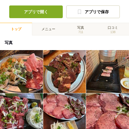
アプリで開く
アプリで保存
写真
口コミ
トップ
メニュー
711
138
写真