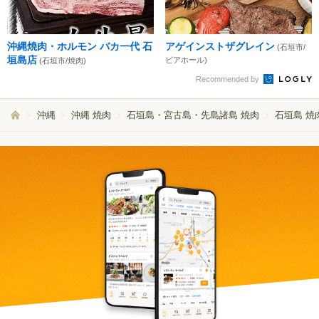
沖縄焼肉・ホルモン バカ一代 石
アゲインストザグレイン
(石垣市/
垣島店
ビアホール)
(石垣市/焼肉)
Recommended by
沖縄
沖縄 焼肉
石垣島・宮古島・先島諸島 焼肉
石垣島 焼