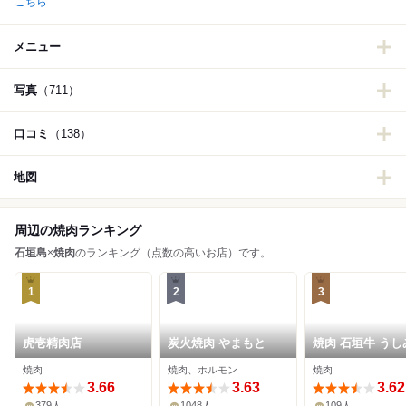
こちら
メニュー
写真
（711）
口コミ
（138）
地図
周辺の焼肉ランキング
石垣島
×
焼肉
のランキング（点数の高いお店）です。
1
2
3
虎壱精肉店
炭火焼肉 やまもと
焼肉 石垣牛 うし
焼肉
焼肉、ホルモン
焼肉
3.66
3.63
3.62
379人
1048人
109人