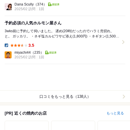
Dinner:
Dana Scully
（374）
2025/02 訪問
1回
予約必須の人気ホルモン屋さん
3wks前に予約して伺いました。 遅め(20時)だったのでハラミ売切れ、
と。 ガッカリ。 ・ネギ塩カルビワサビ添え(1,800円) ・ネギタン(1,500
円) ・石垣牛あ...
3.5
Dinner:
miyachi44
（235）
2025/02 訪問
1回
口コミをもっと見る（138人）
[PR] 近くの焼肉のお店
もっと見る