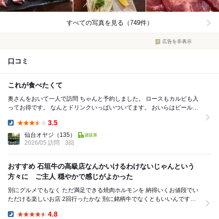
すべての写真を見る（749件）
広告を非表示
口コミ
これが食べたくて
奥さんをおいて一人で訪問 ちゃんと予約しました。 ロースもカルビも入
ってお得です。 なんとドリンクいっぱいついてます。 おいらはビールを
オーダー。 ホルモン3種 ま...
3.5
Dinner:
仙台オヤジ
（135）
2026/05 訪問
3回
おすすめ 石垣牛の高級店なんかいけるわけないじゃんという
方々に ご主人 穏やかで感じがよかった
別にグルメでもなく ただ満足できる焼肉ホルモンを 納得いくお値段でい
ただける楽しいお店 2回行ったかな 別に銘柄牛でなくともいいんです
もちろん高級牛肉もメニューにありますが フ...
4.8