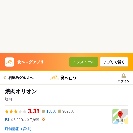
インストール
アプリで開く
石垣島グルメへ
ログイン
焼肉オリオン
焼肉
3.38
138
人
9623
人
￥6,000～￥7,999
-
店舗情報（詳細）