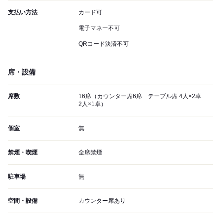
支払い方法
カード可
電子マネー不可
QRコード決済不可
席・設備
席数
16席（カウンター席6席 テーブル席 4人×2卓
2人×1卓）
個室
無
禁煙・喫煙
全席禁煙
駐車場
無
空間・設備
カウンター席あり