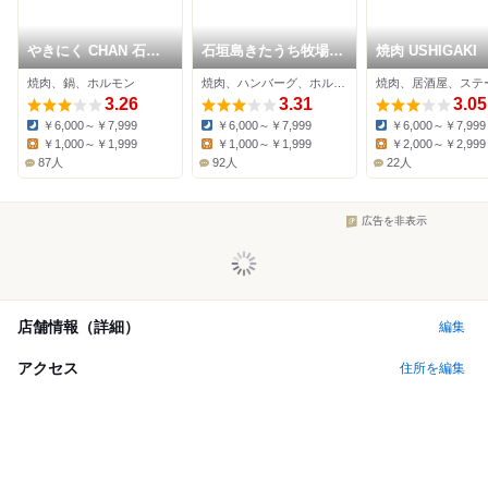
やきにく CHAN 石垣
石垣島きたうち牧場
焼肉 USHIGAKI
島
真栄里店
焼肉、鍋、ホルモン
焼肉、ハンバーグ、ホルモン
焼肉、居酒屋、ステ
3.26
3.31
3.05
￥6,000～￥7,999
￥6,000～￥7,999
￥6,000～￥7,999
Dinner:
Dinner:
Dinner:
￥1,000～￥1,999
￥1,000～￥1,999
￥2,000～￥2,999
Lunch:
Lunch:
Lunch:
87人
92人
22人
広告を非表示
店舗情報（詳細）
編集
アクセス
住所を編集