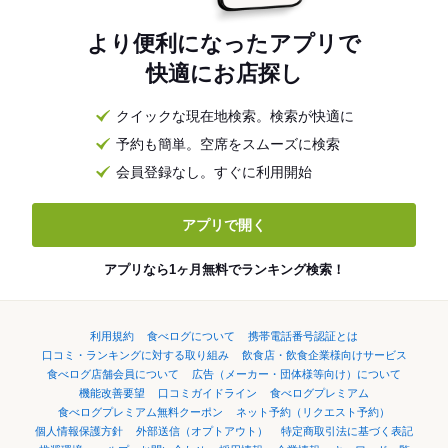
より便利になったアプリで
快適にお店探し
クイックな現在地検索。検索が快適に
予約も簡単。空席をスムーズに検索
会員登録なし。すぐに利用開始
アプリで開く
アプリなら1ヶ月無料でランキング検索！
利用規約
食べログについて
携帯電話番号認証とは
口コミ・ランキングに対する取り組み
飲食店・飲食企業様向けサービス
食べログ店舗会員について
広告（メーカー・団体様等向け）について
機能改善要望
口コミガイドライン
食べログプレミアム
食べログプレミアム無料クーポン
ネット予約（リクエスト予約）
個人情報保護方針
外部送信（オプトアウト）
特定商取引法に基づく表記