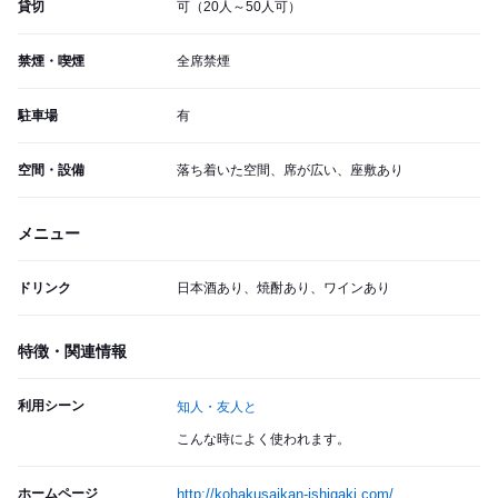
貸切
可（20人～50人可）
禁煙・喫煙
全席禁煙
駐車場
有
空間・設備
落ち着いた空間、席が広い、座敷あり
メニュー
ドリンク
日本酒あり、焼酎あり、ワインあり
特徴・関連情報
利用シーン
知人・友人と
こんな時によく使われます。
ホームページ
http://kohakusaikan-ishigaki.com/