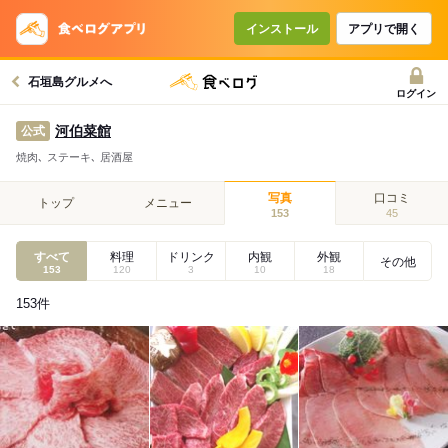
インストール
アプリで開く
石垣島グルメへ
ログイン
河伯菜館
公式
焼肉､ ステーキ､ 居酒屋
写真
口コミ
トップ
メニュー
153
45
すべて
料理
ドリンク
内観
外観
その他
153
120
3
10
18
153
件