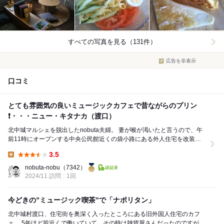
すべての写真を見る（131件）
広告を非表示
口コミ
とても雰囲気の良いミュージックカフェで昔ながらのプリン
❗️・・・ニュー・キタナカ（渡口）
北中城マルシェを脱出したnobuta夫婦。 妻が喉が渇いたと言うので、午
前11時にオープンする中央公民館近くの袋小路にある外人住宅を改装し
たミュージック喫茶の人気店「ニュー・キタ...
3.5
Lunch:
nobuta-nobu
（7342）
2024/11 訪問
1回
今どきの”ミュージック喫茶”で「ナポリタン」
北中城村渡口、住宅街を奥深く入ったところにある旧外国人住宅のカフ
ェ。 5年ほど前近くで働いていて、その時は雑貨屋さんだったのですが、