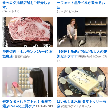
食べログ掲載店舗をご紹介しま
ーフェクト黒ラベルが飲めるお
す。
店
(ロケットナウ)
(サッポロビール)
沖縄焼肉・ホルモン バカ一代 石
【銀座】ReFaで始める大人の贅
垣島店
沢セルフケア
(石垣市/焼肉)
PR(ReFa GINZA on CR
EA)
特別な名入れギフトも！ 銀座で
ぱいぬしま氷菓 タマトゥリー商
選ぶReFaの上質ケア
店
PR(ReFa GIN
(石垣市/アイスクリーム)