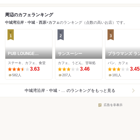
周辺のカフェランキング
中城湾沿岸・中城・西原
×
カフェ
のランキング（点数の高いお店）です。
1
2
3
PUB LOUNGE
サンスーシー
プラウマンズ ラ
EMERALD
ベーカリー
ステーキ、カフェ、食堂
カフェ、うどん、甘味処
パン、カフェ
3.63
3.46
3.45
582人
207人
181人
中城湾沿岸・中城・西原×カフェ
のランキングをもっと見る
広告を非表示