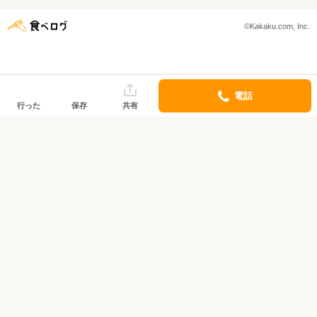
©Kakaku.com, Inc.
電話
行った
保存
共有