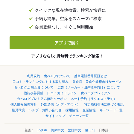
クイックな現在地検索。検索が快適に
予約も簡単。空席をスムーズに検索
会員登録なし。すぐに利用開始
アプリで開く
アプリなら1ヶ月無料でランキング検索！
利用規約
食べログについて
携帯電話番号認証とは
口コミ・ランキングに対する取り組み
飲食店・飲食企業様向けサービス
食べログ店舗会員について
広告（メーカー・団体様等向け）について
機能改善要望
口コミガイドライン
食べログプレミアム
食べログプレミアム無料クーポン
ネット予約（リクエスト予約）
個人情報保護方針
外部送信（オプトアウト）
特定商取引法に基づく表記
推奨環境
ヘルプ・お問い合わせ
採用情報
企業情報
キーワード一覧
サイトマップ
チェーン一覧
言語：
English
简体中文
繁體中文
한국어
日本語