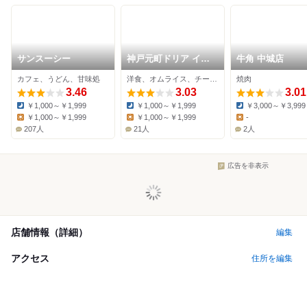
サンスーシー
神戸元町ドリア イオ
牛角 中城店
ンモール沖縄ライカム
カフェ、うどん、甘味処
洋食、オムライス、チーズ料理
焼肉
店
3.46
3.03
3.01
￥1,000～￥1,999
￥1,000～￥1,999
￥3,000～￥3,999
Dinner:
Dinner:
Dinner:
￥1,000～￥1,999
￥1,000～￥1,999
-
Lunch:
Lunch:
Lunch:
207人
21人
2人
広告を非表示
店舗情報（詳細）
編集
アクセス
住所を編集