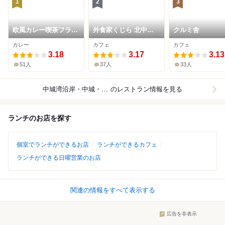
1
2
3
欧風カレー喫茶フラン
外食家くじら 北中城
クルミ舎
クリン
店
カレー
カフェ
カフェ
3.18
3.17
3.13
51人
37人
33人
中城湾沿岸・中城・西原
のレストラン情報を見る
ランチのお店を探す
個室でランチができるお店
ランチができるカフェ
ランチができる日曜営業のお店
関連の情報をすべて表示する
広告を非表示