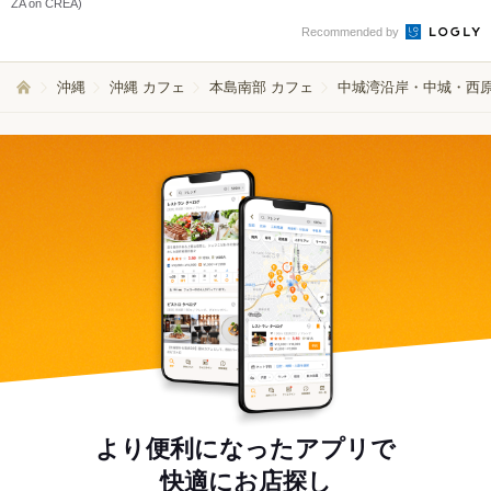
ZA on CREA)
Recommended by
沖縄
沖縄 カフェ
本島南部 カフェ
中城湾沿岸・中城・西原
より便利になったアプリで
快適にお店探し