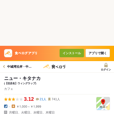
インストール
アプリで開く
中城湾沿岸・中城・西原グルメへ
ログイン
ニュー・キタナカ
(【旧店名】ウィングラップ)
カフェ
3.12
21
人
741
人
-
￥1,000～￥1,999
月曜日、火曜日、水曜日、木曜日