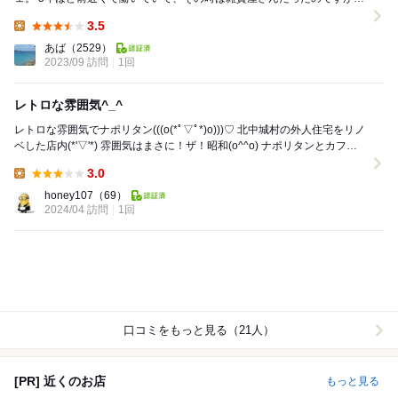
数年前から飲食店になってるようで。 飲食店に...
3.5
Lunch:
あば
（2529）
2023/09 訪問
1回
レトロな雰囲気^_^
レトロな雰囲気でナポリタン(((o(*ﾟ▽ﾟ*)o)))♡ 北中城村の外人住宅をリノ
ベした店内(*'▽'*) 雰囲気はまさに！ザ！昭和(o^^o) ナポリタンとカフェ
ラテを(...
3.0
Lunch:
honey107
（69）
2024/04 訪問
1回
口コミをもっと見る（21人）
[PR] 近くのお店
もっと見る