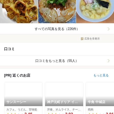
すべての写真を見る（226件）
広告を非表示
口コミ
口コミをもっと見る（55人）
[PR] 近くのお店
もっと見る
サンスーシー
神戸元町ドリア イオ
牛角 中城店
ンモール沖縄ライカム
カフェ、うどん、甘味処
洋食、オムライス、チーズ料理
焼肉
店