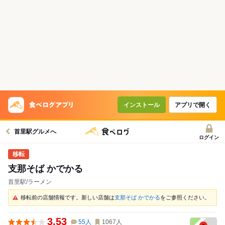
インストール
アプリで開く
首里駅グルメへ
ログイン
支那そば かでかる
首里駅/ラーメン
移転前の店舗情報です。新しい店舗は
支那そば かでかる
をご参照ください。
3.53
55
人
1067
人