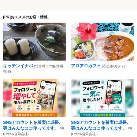
[PR]おススメのお店・情報
キッチンイナバ
アロアロカフェ
(竹富町その他/沖縄
(石垣市/カフェ)
料理)
SNSアカウントを着実に成長。
SNSアカウントを着実に成長。
実はみんなココ使ってます。
実はみんなココ使ってます。
PR
PR
(Dreaw合同会社)
(Dreaw合同会社)