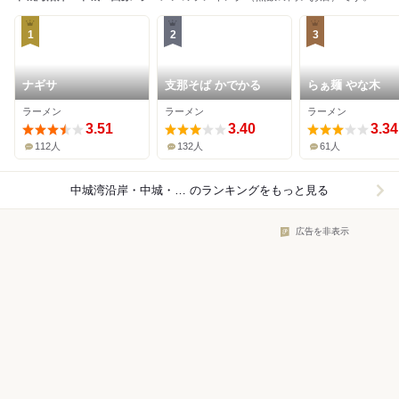
1
2
3
ナギサ
支那そば かでかる
らぁ麺 やな木
ラーメン
ラーメン
ラーメン
3.51
3.40
3.34
112人
132人
61人
中城湾沿岸・中城・西原×ラーメン
のランキングをもっと見る
広告を非表示