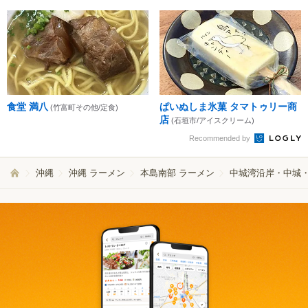
食堂 満八
ぱいぬしま氷菓 タマトゥリー商
(竹富町その他/定食)
店
(石垣市/アイスクリーム)
Recommended by
沖縄
沖縄 ラーメン
本島南部 ラーメン
中城湾沿岸・中城・