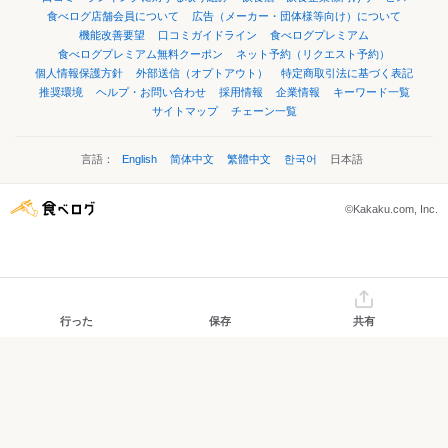
食べログ店舗会員について
広告（メーカー・団体様等向け）について
機能改善要望
口コミガイドライン
食べログプレミアム
食べログプレミアム無料クーポン
ネット予約（リクエスト予約）
個人情報保護方針
外部送信（オプトアウト）
特定商取引法に基づく表記
推奨環境
ヘルプ・お問い合わせ
採用情報
企業情報
キーワード一覧
サイトマップ
チェーン一覧
言語：
English
简体中文
繁體中文
한국어
日本語
©Kakaku.com, Inc.
行った
保存
共有