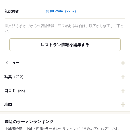
初投稿者
筒井Bowie
（2257）
※支那そば かでかるの店舗情報に誤りがある場合は、以下から修正して下さ
い。
メニュー
写真
（210）
口コミ
（55）
地図
周辺のラーメンランキング
中城湾沿岸・中城・西原
×
ラーメン
のランキング（点数の高いお店）です。