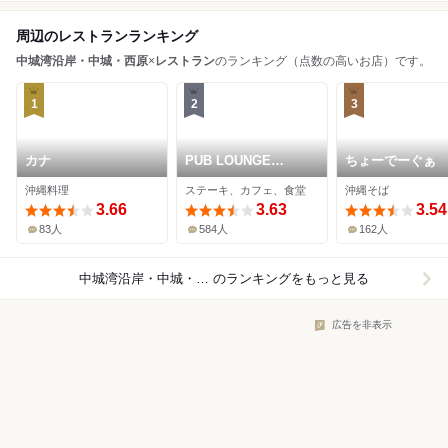
周辺のレストランランキング
中城湾沿岸・中城・西原
×
レストラン
のランキング（点数の高いお店）です。
1
2
3
カナ
PUB LOUNGE
ちょーでーぐぁ
EMERALD
沖縄料理
ステーキ、カフェ、食堂
沖縄そば
3.66
3.63
3.54
83人
584人
162人
中城湾沿岸・中城・西原×レストラン
のランキングをもっと見る
広告を非表示