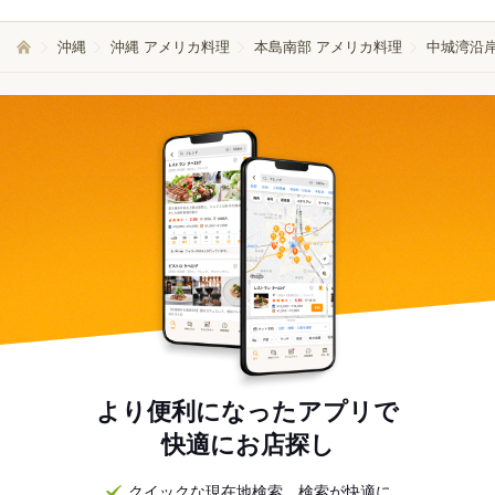
沖縄
沖縄 アメリカ料理
本島南部 アメリカ料理
中城湾沿
より便利になったアプリで
快適にお店探し
クイックな現在地検索。検索が快適に