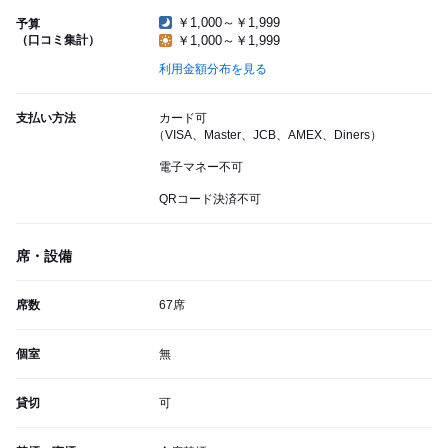
￥1,000～￥1,999
予算
（口コミ集計）
￥1,000～￥1,999
利用金額分布を見る
支払い方法
カード可
（VISA、Master、JCB、AMEX、Diners）
電子マネー不可
QRコード決済不可
席・設備
席数
67席
個室
無
貸切
可