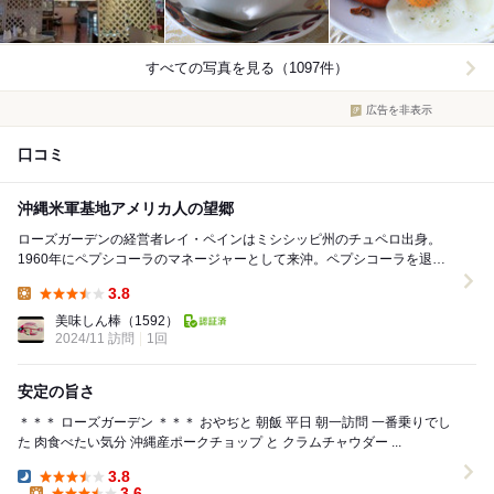
すべての写真を見る（1097件）
広告を非表示
口コミ
沖縄米軍基地アメリカ人の望郷
ローズガーデンの経営者レイ・ペインはミシシッピ州のチュペロ出身。
1960年にペプシコーラのマネージャーとして来沖。ペプシコーラを退社
した後、いくつかの会社を起業。その傍ら次々とレス...
3.8
Lunch:
美味しん棒
（1592）
2024/11 訪問
1回
安定の旨さ
＊＊＊ ローズガーデン ＊＊＊ おやぢと 朝飯 平日 朝一訪問 一番乗りでし
た 肉食べたい気分 沖縄産ポークチョップ と クラムチャウダー ...
3.8
Dinner:
3.6