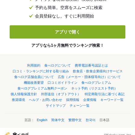
予約も簡単。空席をスムーズに検索
会員登録なし。すぐに利用開始
アプリで開く
アプリなら1ヶ月無料でランキング検索！
利用規約
食べログについて
携帯電話番号認証とは
口コミ・ランキングに対する取り組み
飲食店・飲食企業様向けサービス
食べログ店舗会員について
広告（メーカー・団体様等向け）について
機能改善要望
口コミガイドライン
食べログプレミアム
食べログプレミアム無料クーポン
ネット予約（リクエスト予約）
個人情報保護方針
外部送信（オプトアウト）
特定商取引法に基づく表記
推奨環境
ヘルプ・お問い合わせ
採用情報
企業情報
キーワード一覧
サイトマップ
チェーン一覧
言語：
English
简体中文
繁體中文
한국어
日本語