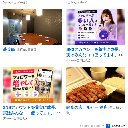
(サッポロビール)
(ロケットナウ)
甚兵衛
SNSアカウントを着実に成長。
(県庁前/居酒屋)
実はみんなココ使ってます。
PR
(Dreaw合同会社)
SNSアカウントを着実に成長。
軽食の店 ルビー 泊店
(美栄橋/定
実はみんなココ使ってます。
食)
PR
(Dreaw合同会社)
Recommended by