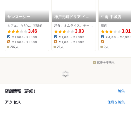
サンスーシー
神戸元町ドリア イオ
牛角 中城店
ンモール沖縄ライカム
カフェ、うどん、甘味処
洋食、オムライス、チーズ料理
焼肉
店
3.46
3.03
3.01
￥1,000～￥1,999
￥1,000～￥1,999
￥3,000～￥3,999
Dinner:
Dinner:
Dinner:
￥1,000～￥1,999
￥1,000～￥1,999
-
Lunch:
Lunch:
Lunch:
207人
21人
2人
広告を非表示
店舗情報（詳細）
編集
アクセス
住所を編集