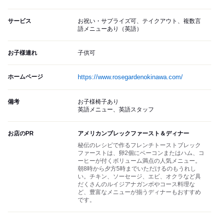
サービス
お祝い・サプライズ可、テイクアウト、複数言
語メニューあり（英語）
お子様連れ
子供可
ホームページ
https://www.rosegardenokinawa.com/
備考
お子様椅子あり
英語メニュー、英語スタッフ
お店のPR
アメリカンブレックファースト＆ディナー
秘伝のレシピで作るフレンチトーストブレック
ファーストは、卵2個にベーコンまたはハム、コ
ーヒーが付くボリューム満点の人気メニュー。
朝8時から夕方5時までいただけるのもうれし
い。チキン、ソーセージ、エビ、オクラなど具
だくさんのルイジアナガンボやコース料理な
ど、豊富なメニューが揃うディナーもおすすめ
です。