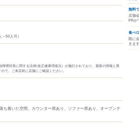
無料
店舗
PRが
食べ
人～50人可）
既に
きま
り受動喫煙対策に関する法律(改正健康増進法）が施行されており、最新の情報と異
すので、ご来店前に店舗にご確認ください。
落ち着いた空間、カウンター席あり、ソファー席あり、オープンテ