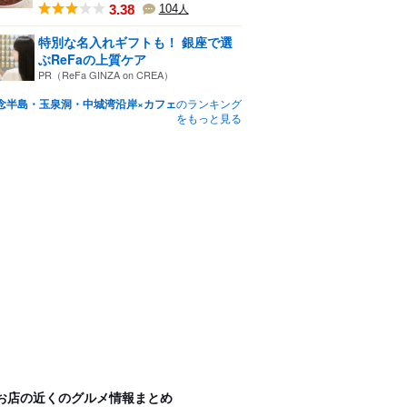
3.38
104
人
特別な名入れギフトも！ 銀座で選
ぶReFaの上質ケア
PR（ReFa GINZA on CREA）
念半島・玉泉洞・中城湾沿岸×カフェ
のランキング
をもっと見る
お店の近くのグルメ情報まとめ