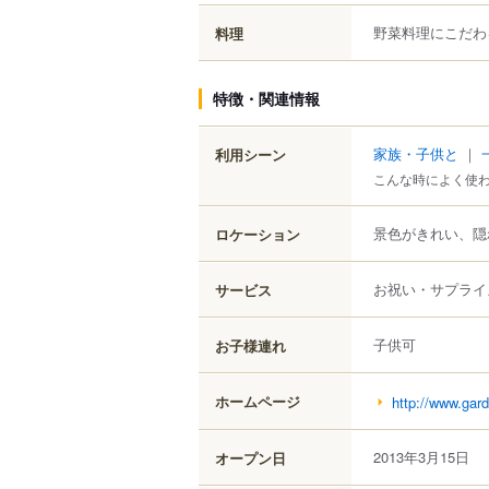
野菜料理にこだわ
料理
特徴・関連情報
家族・子供と
｜
利用シーン
こんな時によく使
景色がきれい、隠
ロケーション
お祝い・サプライ
サービス
子供可
お子様連れ
ホームページ
http://www.gar
2013年3月15日
オープン日