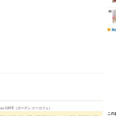
知
kuu CAFÉ
（ガーデン クーカフェ）
この