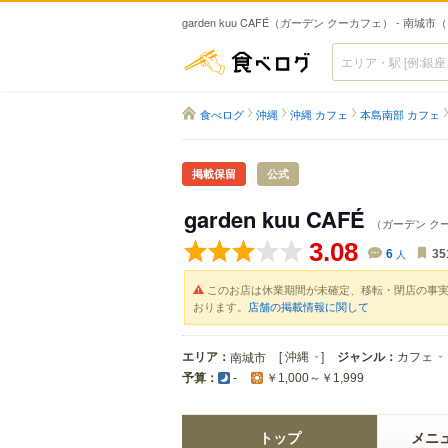
garden kuu CAFÉ（ガーデン クーカフェ） - 南城
食べログ
食べログ
沖縄
沖縄 カフェ
本島南部 カフェ
掲載保留
公式
garden kuu CAFÉ
（ガーデン ク
3.08
6
人
35
このお店は休業期間が未確定、移転・閉店の事
おります。
店舗の掲載情報に関して
エリア：
[
沖縄
]
ジャンル：
カフェ
南城市
予算：
-
￥1,000～￥1,999
トップ
メニ