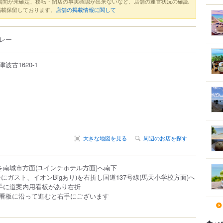
期間が未確定、移転・閉店の事実確認が出来ないなど、店舗の運営状況の確認
掲載保留しております。
店舗の掲載情報に関して
レー
津波古
1620-1
大きな地図を見る
周辺のお店を探す
を南城市方面(ユインチホテル方面)へ南下
にガスト、イオンBigあり)を右折し国道137号線(馬天小学校方面)へ
右手に道案内用看板があり右折
看板に沿って進むと右手にございます