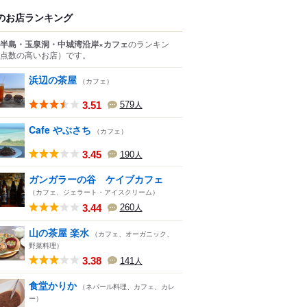
のお店ランキング
半島・玉泉洞・中城湾沿岸×カフェ
のランキン
点数の高いお店）
です。
浜辺の茶屋
（カフェ）
3.51
579
人
Cafe やぶさち
（カフェ）
3.45
190
人
ガンガラーの谷 ケイブカフェ
（カフェ、ジェラート・アイスクリーム）
3.44
260
人
山の茶屋 楽水
（カフェ、オーガニック、
野菜料理）
3.38
141
人
食堂かりか
（ネパール料理、カフェ、カレ
ー）