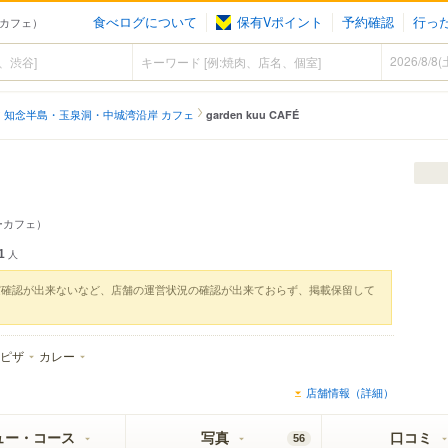
食べログについて
保有Vポイント
予約確認
行っ
市（カフェ）
知念半島・玉泉洞・中城湾沿岸 カフェ
garden kuu CAFÉ
ーカフェ）
1
人
実確認が出来ないなど、店舗の運営状況の確認が出来ておらず、掲載保留して
ピザ
カレー
店舗情報（詳細）
ュー・コース
写真
口コミ
56