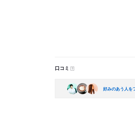
口コミ
？
好みのあう人を