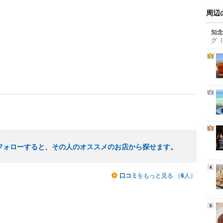
周辺
知念
グ
（
1
2
3
フォローすると、その人のオススメのお店から探せます。
4
口コミ
をもっと見る （
6
人）
5