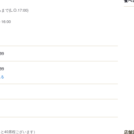
食べ
で(L.O.17:00)
16:00
99
99
見る
と40席程ございます）
店舗