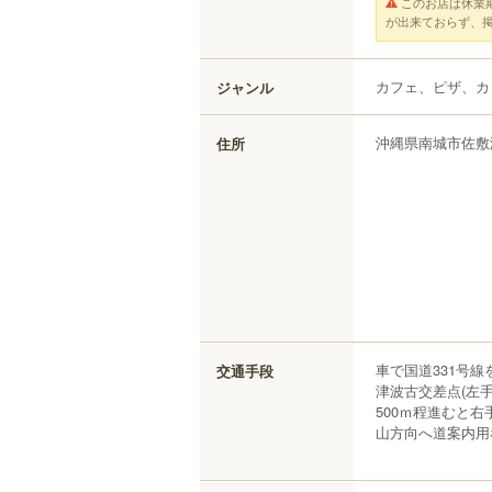
このお店は休業
が出来ておらず、
カフェ、ピザ、カ
ジャンル
沖縄県
南城市
佐敷
住所
車で国道331号線
交通手段
津波古交差点(左手
500ｍ程進むと
山方向へ道案内用