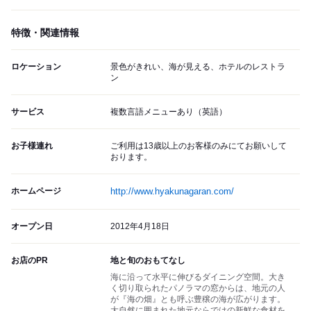
特徴・関連情報
ロケーション
景色がきれい、海が見える、ホテルのレストラ
ン
サービス
複数言語メニューあり（英語）
お子様連れ
ご利用は13歳以上のお客様のみにてお願いして
おります。
ホームページ
http://www.hyakunagaran.com/
オープン日
2012年4月18日
お店のPR
地と旬のおもてなし
海に沿って水平に伸びるダイニング空間。大き
く切り取られたパノラマの窓からは、地元の人
が『海の畑』とも呼ぶ豊穣の海が広がります。
大自然に囲まれた地元ならではの新鮮な食材を