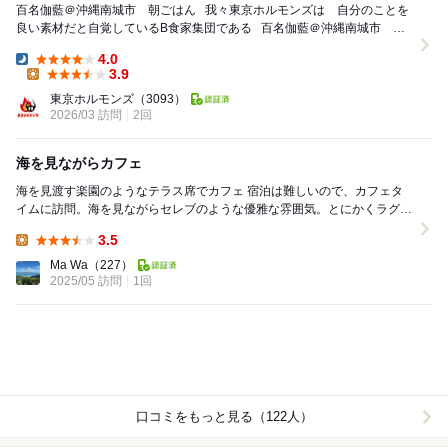
百名伽藍＠沖縄南城市 朝ごはん 我々東京ホルモンズは 自分のことを
良い素材だと自覚しているB食家集団である 百名伽藍＠沖縄南城市 朝
ごはんの話 ...
4.0
Dinner:
3.9
Lunch:
東京ホルモンズ
（3093）
2026/03 訪問
2回
海を見ながらカフェ
海を見渡す楽園のようなテラス席でカフェ 宿泊は難しいので、カフェタ
イムに訪問。海を見ながらセレブのような優雅な雰囲気。とにかくラグジ
ュアリー、海が見えるの最高。 ケーキ...
3.5
Lunch:
Ma Wa
（227）
2025/05 訪問
1回
口コミをもっと見る（122人）