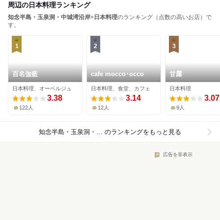
周辺の日本料理ランキング
知念半島・玉泉洞・中城湾沿岸
×
日本料理
のランキング（点数の高いお店）で
す。
1
2
3
百名伽藍
cafe mocco･occo
甘露
日本料理、オーベルジュ
日本料理、食堂、カフェ
日本料理
3.38
3.14
3.07
122人
12人
9人
知念半島・玉泉洞・中城湾沿岸×日本料理
のランキングをもっと見る
広告を非表示