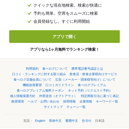
クイックな現在地検索。検索が快適に
予約も簡単。空席をスムーズに検索
会員登録なし。すぐに利用開始
アプリで開く
アプリなら1ヶ月無料でランキング検索！
利用規約
食べログについて
携帯電話番号認証とは
口コミ・ランキングに対する取り組み
飲食店・飲食企業様向けサービス
食べログ店舗会員について
広告（メーカー・団体様等向け）について
機能改善要望
口コミガイドライン
食べログプレミアム
食べログプレミアム無料クーポン
ネット予約（リクエスト予約）
個人情報保護方針
外部送信（オプトアウト）
特定商取引法に基づく表記
推奨環境
ヘルプ・お問い合わせ
採用情報
企業情報
キーワード一覧
サイトマップ
チェーン一覧
言語：
English
简体中文
繁體中文
한국어
日本語