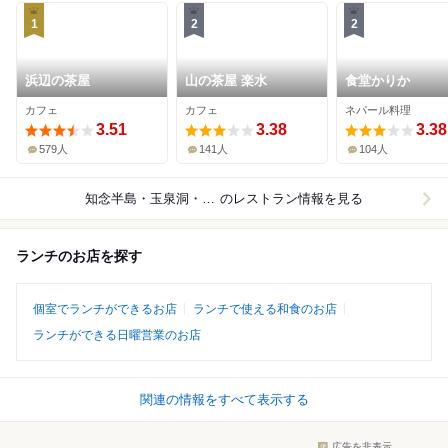
1
2
2
浜辺の茶屋
山の茶屋 楽水
食堂かりか
カフェ
カフェ
ネパール料理
3.51
3.38
3.38
579人
141人
104人
知念半島・玉泉洞・中城湾沿岸
のレストラン情報を見る
ランチのお店を探す
個室でランチができるお店
ランチで使える和食のお店
ランチができる日曜営業のお店
関連の情報をすべて表示する
広告を非表示