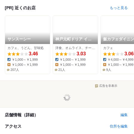
[PR] 近くのお店
もっと見る
サンスーシー
神戸元町ドリア イオ
飯カフェダイニ
ンモール沖縄ライカム
南風
カフェ、うどん、甘味処
洋食、オムライス、チーズ料理
カフェ
店
3.46
3.03
3.06
￥1,000～￥1,999
￥1,000～￥1,999
￥4,000～￥4,999
Dinner:
Dinner:
Dinner:
￥1,000～￥1,999
￥1,000～￥1,999
￥1,000～￥1,999
Lunch:
Lunch:
Lunch:
207人
21人
9人
広告を非表示
店舗情報（詳細）
編集
アクセス
住所を編集