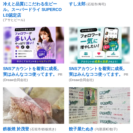
冷えと品質にこだわる生ビー
すし太郎
(石垣市/寿司)
ル。スーパードライ SUPERCO
LD認定店
(アサヒビール)
SNSアカウントを着実に成長。
SNSアカウントを着実に成長。
実はみんなココ使ってます。
実はみんなココ使ってます。
PR
PR
(Dreaw合同会社)
(Dreaw合同会社)
鉄板焼 於茂登
餃子屋たぬき
(石垣市/鉄板焼き)
(与那原町/餃子)