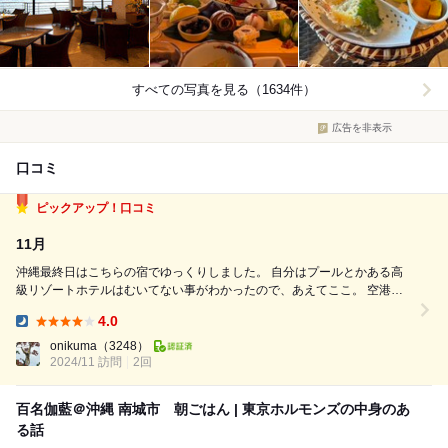
すべての写真を見る（1634件）
広告を非表示
口コミ
ピックアップ！口コミ
11月
沖縄最終日はこちらの宿でゆっくりしました。 自分はプールとかある高
級リゾートホテルはむいてない事がわかったので、あえてここ。 空港ま
でも行きやすいし。 朝起きて入る屋上の露天風呂はきもちいいです。 な
4.0
ぜここにサウナがないのか。。 ご飯はまぁ 半分以上 海外からの客でし
Dinner:
た。 沖縄...
onikuma
（3248）
2024/11 訪問
2回
百名伽藍＠沖縄 南城市 朝ごはん | 東京ホルモンズの中身のあ
る話