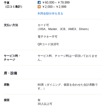
￥60,000～￥79,999
予算
（口コミ集計）
￥2,000～￥2,999
利用金額分布を見る
支払い方法
カード可
（VISA、Master、JCB、AMEX、Diners）
電子マネー不可
QRコード決済可
サービス料・
サービス料、チャージ料は一切頂いておりませ
チャージ
ん。
席・設備
席数
80席（ダイニング、個室を合わせた合計席数で
す。）
個室
有
30人以上可