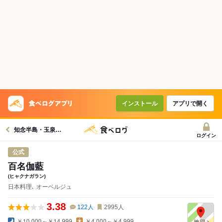
インストール
アプリで開く
知念半島・玉泉洞・中城湾沿岸グルメへ
ログイン
公式
百名伽藍
(ヒャクナガラン)
日本料理､ オーベルジュ
3.38
122
人
2995
人
￥10,000～￥14,999
￥4,000～￥4,999