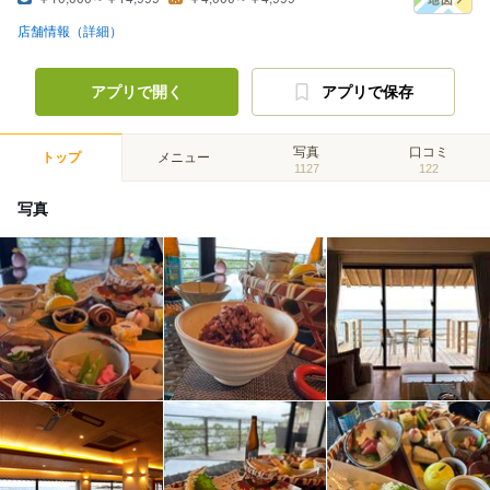
店舗情報（詳細）
アプリで開く
アプリで保存
写真
口コミ
トップ
メニュー
1127
122
写真