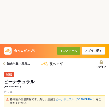
インストール
アプリで開く
知念半島・玉泉洞・中城湾沿岸グルメへ
ログイン
ビーナチュラル
(BE NATURAL)
カフェ
移転前の店舗情報です。新しい店舗は
ビーナチュラル（BE NATURAL）
をご
参照ください。