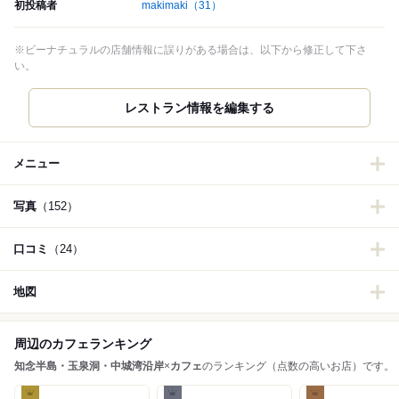
初投稿者
makimaki
（31）
※ビーナチュラルの店舗情報に誤りがある場合は、以下から修正して下さ
い。
メニュー
写真
（152）
口コミ
（24）
地図
周辺のカフェランキング
知念半島・玉泉洞・中城湾沿岸
×
カフェ
のランキング（点数の高いお店）です。