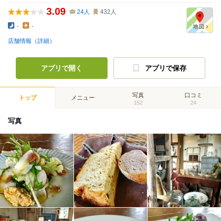
3.09
24
人
432
人
-
-
店舗情報（詳細）
アプリで開く
アプリで保存
写真
口コミ
トップ
メニュー
152
24
写真