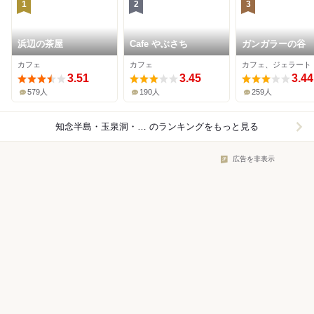
1
2
3
浜辺の茶屋
Cafe やぶさち
ガンガラーの谷
ブカフェ
カフェ
カフェ
3.51
3.45
3.44
579人
190人
259人
知念半島・玉泉洞・中城湾沿岸×カフェ
のランキングをもっと見る
広告を非表示