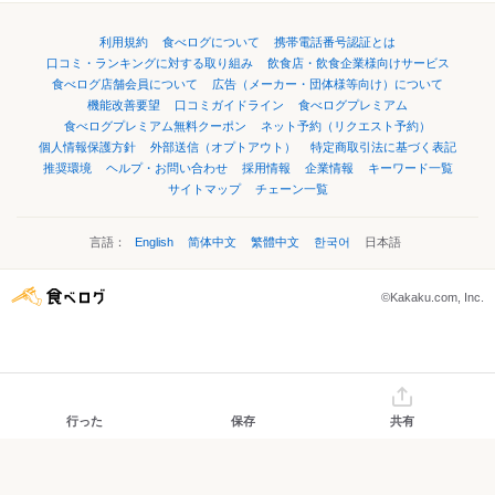
利用規約
食べログについて
携帯電話番号認証とは
口コミ・ランキングに対する取り組み
飲食店・飲食企業様向けサービス
食べログ店舗会員について
広告（メーカー・団体様等向け）について
機能改善要望
口コミガイドライン
食べログプレミアム
食べログプレミアム無料クーポン
ネット予約（リクエスト予約）
個人情報保護方針
外部送信（オプトアウト）
特定商取引法に基づく表記
推奨環境
ヘルプ・お問い合わせ
採用情報
企業情報
キーワード一覧
サイトマップ
チェーン一覧
言語：
English
简体中文
繁體中文
한국어
日本語
©Kakaku.com, Inc.
行った
保存
共有