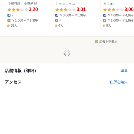
沖縄料理、中華料理
しゃぶしゃぶ
カフェ
3.20
3.01
3.06
-
￥3,000～￥3,999
￥4,000～￥4,999
Dinner:
Dinner:
Dinner:
￥1,000～￥1,999
-
￥1,000～￥1,999
Lunch:
Lunch:
Lunch:
38人
4人
9人
広告を非表示
店舗情報（詳細）
編集
アクセス
住所を編集