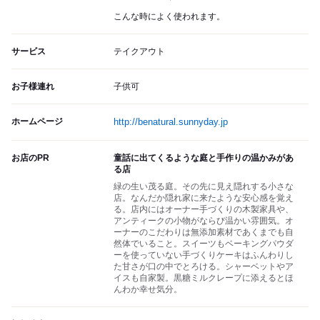
こんな時によく使われます。
サービス
テイクアウト
お子様連れ
子供可
ホームページ
http://benatural.sunnyday.jp
お店のPR
童話に出てくるような庭と手作りの温かみがあ
る店
緑の生い茂る庭。その先に見え隠れする小さな
店。なんだか隠れ家に来たような安心感を覚え
る。店内にはオーナー手づくりの木製家具や、
アンティークの小物がならび温かい雰囲気。オ
ーナーのこだわりは無添加素材であくまでも自
然体でいること。スイーツもベーキングパウダ
ーを使っていない手づくりケーキはふんわりし
た甘さが口の中でとろける。シャーベットやア
イスも自家製。黒糖ミルクレープに添えるとほ
んわか幸せ気分。