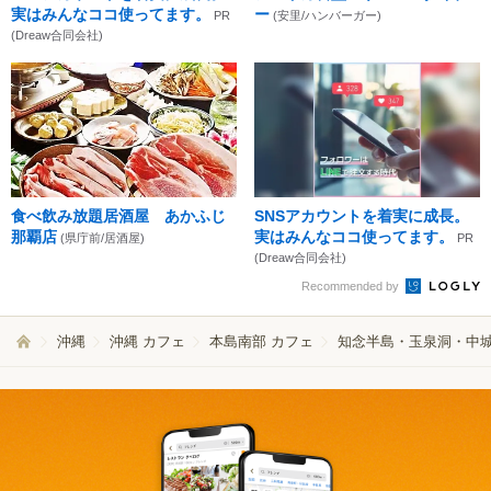
実はみんなココ使ってます。
ー
PR
(安里/ハンバーガー)
(Dreaw合同会社)
食べ飲み放題居酒屋 あかふじ
SNSアカウントを着実に成長。
那覇店
実はみんなココ使ってます。
(県庁前/居酒屋)
PR
(Dreaw合同会社)
Recommended by
沖縄
沖縄 カフェ
本島南部 カフェ
知念半島・玉泉洞・中城