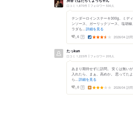
渋谷ではたらくよっちゃん
口コミ 1,870件
フォロワー 530人
テンダーロインステーキ300g。ミ
ンソース、ガーリックソース、塩胡椒
ラダも...
詳細を見る
2026/04 訪問
？
6
たっkun
口コミ 1,223件
フォロワー 205人
あまり期待せずに訪問。 安くは無い
入れたら、まぁ、高めか。 思ってた
ら...
詳細を見る
2026/04 訪問
？
0