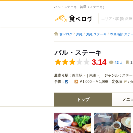
バル・ステーキ - 首里（ステーキ）
食べログ
食べログ
沖縄
沖縄 ステーキ
本島南部 ステ
バル・ステーキ
3.14
42
人
1
最寄り駅：
首里駅
[
沖縄
]
ジャンル：
ステー
予算：
定休日
：
-
￥1,000～￥1,999
トップ
メニ