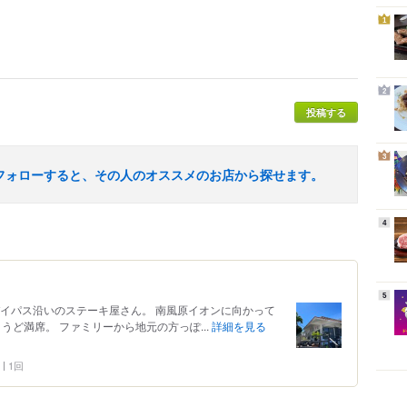
1
2
投稿する
3
フォローすると、その人のオススメのお店から探せます。
4
5
バイパス沿いのステーキ屋さん。 南風原イオンに向かって
うど満席。 ファミリーから地元の方っぽ...
詳細を見る
1回