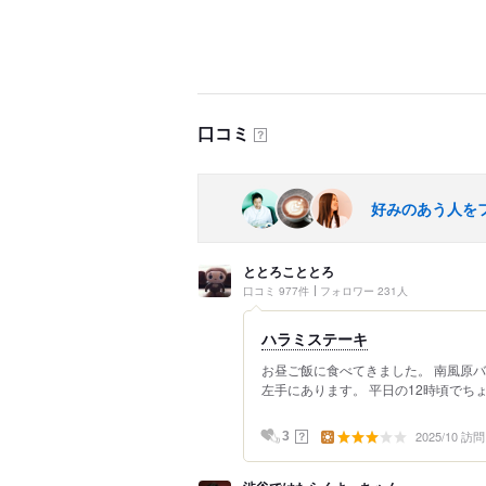
口コミ
？
好みのあう人を
ととろこととろ
口コミ 977件
フォロワー 231人
ハラミステーキ
お昼ご飯に食べてきました。 南風原
左手にあります。 平日の12時頃でちょ
2025/10 訪問
？
3