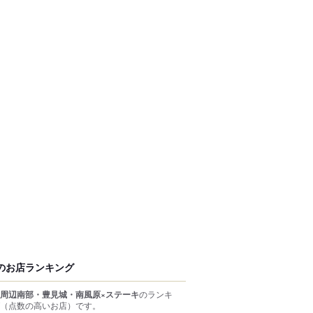
のお店ランキング
周辺南部・豊見城・南風原×ステーキ
のランキ
（点数の高いお店）
です。