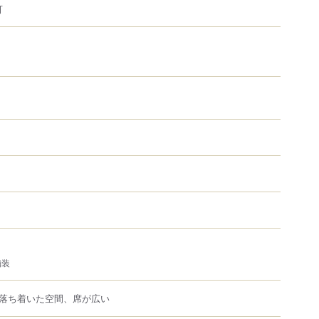
可
舗装
落ち着いた空間、席が広い