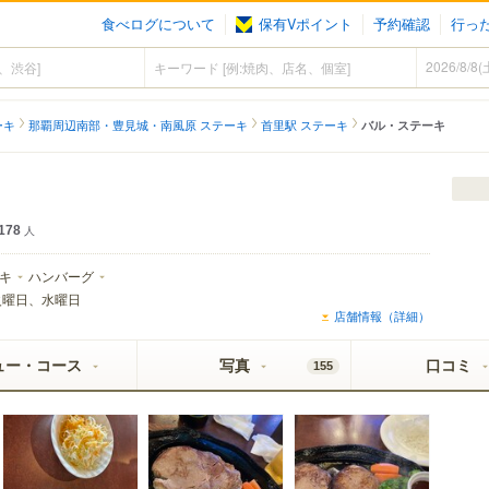
食べログについて
保有Vポイント
予約確認
行っ
ーキ
那覇周辺南部・豊見城・南風原 ステーキ
首里駅 ステーキ
バル・ステーキ
178
人
キ
ハンバーグ
火曜日、水曜日
店舗情報（詳細）
ュー・コース
写真
口コミ
155