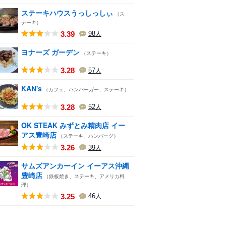
ステーキハウスうっしっしぃ
（ス
テーキ）
3.39
98
人
ヨナーズ ガーデン
（ステーキ）
3.28
57
人
KAN's
（カフェ、ハンバーガー、ステーキ）
3.28
52
人
OK STEAK みずとみ精肉店 イー
アス豊崎店
（ステーキ、ハンバーグ）
3.26
39
人
サムズアンカーイン イーアス沖縄
豊崎店
（鉄板焼き、ステーキ、アメリカ料
理）
3.25
46
人