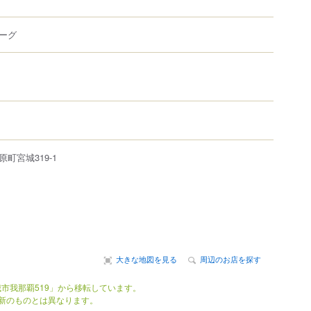
ーグ
原町
宮城
319-1
大きな地図を見る
周辺のお店を探す
市我那覇519」から移転しています。
新のものとは異なります。