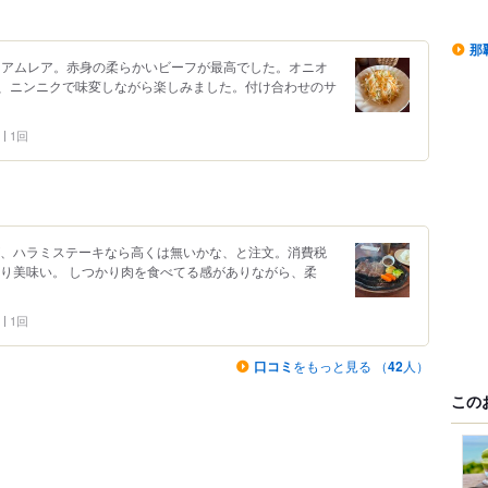
那
ディアムレア。赤身の柔らかいビーフが最高でした。オニオ
、ニンニクで味変しながら楽しみました。付け合わせのサ
1回
が、ハラミステーキなら高くは無いかな、と注文。消費税
より美味い。 しつかり肉を食べてる感がありながら、柔
1回
口コミ
をもっと見る （
42
人）
この