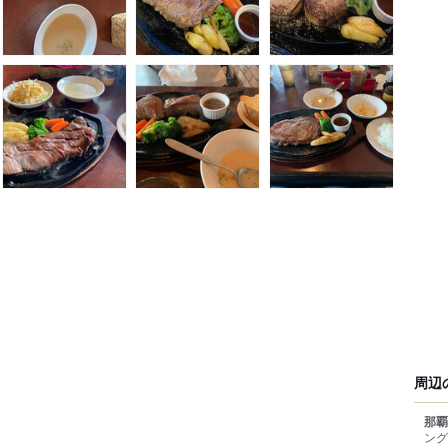
周辺
那覇
ング