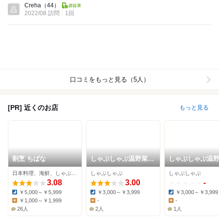
Creha
（44）
2022/08 訪問
1回
口コミをもっと見る（5人）
[PR] 近くのお店
もっと見る
割烹 ちばな
しゃぶしゃぶ温野菜
しゃぶしゃぶ温
浦添ピーズスクエア店
宜野湾店
日本料理、海鮮、しゃぶしゃぶ
しゃぶしゃぶ
しゃぶしゃぶ
3.08
3.00
-
￥5,000～￥5,999
￥3,000～￥3,999
￥3,000～￥3,999
Dinner:
Dinner:
Dinner:
￥1,000～￥1,999
-
-
Lunch:
Lunch:
Lunch:
26人
2人
1人