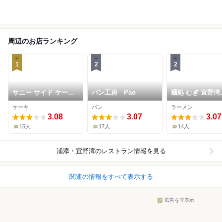
周辺のお店ランキング
1
2
2
サニー サイド ケーク
パン工房 Pao
麺処 むぎ 宜野湾
ス
店
ケーキ
パン
ラーメン
3.08
3.07
3.07
15人
17人
14人
浦添・宜野湾
のレストラン情報を見る
関連の情報をすべて表示する
広告を非表示