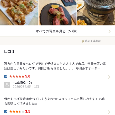
すべての写真を見る（53件）
広告を非表示
口コミ
遠方から前日食べログで予約で子供３人と大人４人で来店。当日来店の電
話は難しいみたいです。何回か断られました。。。 毎回必ずオーダーす
るホルモン盛り合わせが最高です！ホルモンも...
5.0
Dinner:
nyats592
（0）
2026/07 訪問
1回
何かやっぱり焼肉食べてしまうよね~w スタッフさんも親しみやすく お肉
も美味しく頂きましたw
3.5
Dinner: