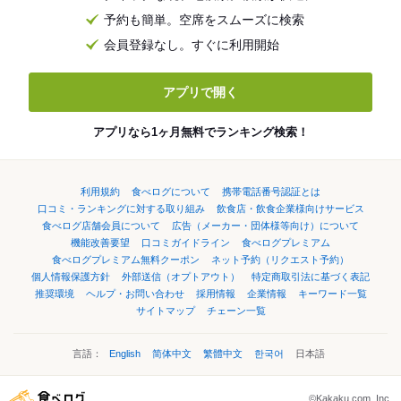
予約も簡単。空席をスムーズに検索
会員登録なし。すぐに利用開始
アプリで開く
アプリなら1ヶ月無料でランキング検索！
利用規約
食べログについて
携帯電話番号認証とは
口コミ・ランキングに対する取り組み
飲食店・飲食企業様向けサービス
食べログ店舗会員について
広告（メーカー・団体様等向け）について
機能改善要望
口コミガイドライン
食べログプレミアム
食べログプレミアム無料クーポン
ネット予約（リクエスト予約）
個人情報保護方針
外部送信（オプトアウト）
特定商取引法に基づく表記
推奨環境
ヘルプ・お問い合わせ
採用情報
企業情報
キーワード一覧
サイトマップ
チェーン一覧
言語：
English
简体中文
繁體中文
한국어
日本語
©Kakaku.com, Inc.