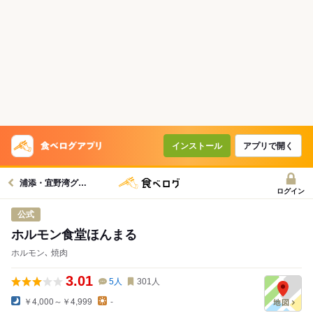
インストール
アプリで開く
浦添・宜野湾グルメへ
ログイン
公式
ホルモン食堂ほんまる
ホルモン､ 焼肉
3.01
5
人
301
人
￥4,000～￥4,999
-