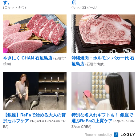
す。
店
(ロケットナウ)
(サッポロビール)
やきにく CHAN 石垣島店
沖縄焼肉・ホルモン バカ一代 石
(石垣市/
垣島店
焼肉)
(石垣市/焼肉)
【銀座】ReFaで始める大人の贅
特別な名入れギフトも！ 銀座で
沢セルフケア
選ぶReFaの上質ケア
PR(ReFa GINZA on CR
PR(ReFa GIN
EA)
ZA on CREA)
Recommended by