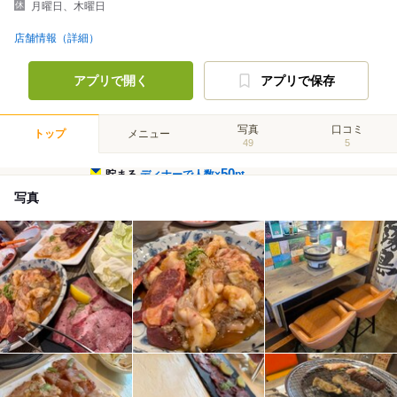
月曜日、木曜日
店舗情報（詳細）
アプリで開く
アプリで保存
写真
口コミ
トップ
メニュー
49
5
50
貯まる
ディナーで人数×
pt
写真