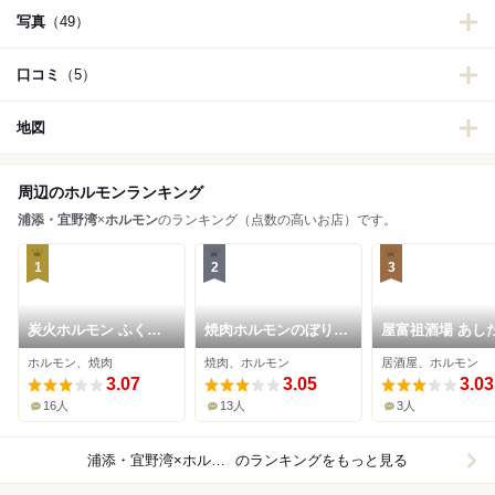
写真
（49）
口コミ
（5）
地図
周辺のホルモンランキング
浦添・宜野湾
×
ホルモン
のランキング（点数の高いお店）です。
1
2
3
炭火ホルモン ふくち
焼肉ホルモンのぼり苑
屋富祖酒場 あし
ゃん
宜野湾店
ホルモン、焼肉
焼肉、ホルモン
居酒屋、ホルモン
3.07
3.05
3.03
16人
13人
3人
浦添・宜野湾×ホルモン
のランキングをもっと見る