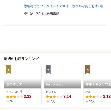
恩納村でカフェタイム！アサイーボウルがあるお店7選
食べログまとめ編集部
周辺のお店ランキング
1
2
3
タコマリア
bistro oialc
マルミヤクラフ
メキシコ料理
ビストロ
バル
3.32
3.14
3.13
68人
18人
37人