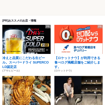
[PR]おススメのお店・情報
PR
PR
冷えと品質にこだわる生ビー
【ロケットナウ】が利用できる
ル。スーパードライ SUPERCO
食べログ掲載店舗をご紹介しま
LD認定店
す。
(アサヒビール)
(ロケットナウ)