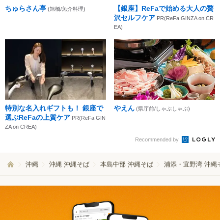
ちゅらさん亭
【銀座】ReFaで始める大人の贅
(旭橋/魚介料理)
沢セルフケア
PR(ReFa GINZA on CR
EA)
特別な名入れギフトも！ 銀座で
やえん
(県庁前/しゃぶしゃぶ)
選ぶReFaの上質ケア
PR(ReFa GIN
ZA on CREA)
Recommended by
沖縄
沖縄 沖縄そば
本島中部 沖縄そば
浦添・宜野湾 沖縄