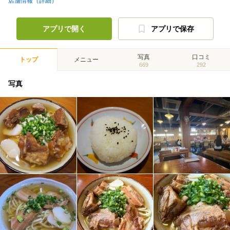
店舗情報（詳細）
アプリで開く
アプリで保存
写真
口コミ
トップ
メニュー
669
292
写真