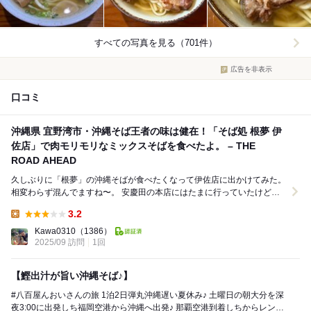
すべての写真を見る（701件）
広告を非表示
口コミ
沖縄県 宜野湾市・沖縄そば王者の味は健在！「そば処 根夢 伊
佐店」で肉モリモリなミックスそばを食べたよ。 – THE
ROAD AHEAD
久しぶりに「根夢」の沖縄そばが食べたくなって伊佐店に出かけてみた。
相変わらず混んでますね〜。 安慶田の本店にはたまに行っていたけど、
伊佐店は最後に行ったのはRBCの「第3回沖...
3.2
Lunch:
Kawa0310
（1386）
2025/09 訪問
1回
【鰹出汁が旨い沖縄そば♪】
#八百屋んおいさんの旅 1泊2日弾丸沖縄遅い夏休み♪ 土曜日の朝大分を深
夜3:00に出発しち福岡空港から沖縄へ出発♪ 那覇空港到着しちからレンタ