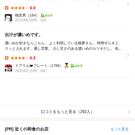
カー借りちお昼を食べに...
4.0
Lunch:
桃尻男
（164）
2025/09 訪問
1回
出汁が濃いめです。
濃いめが好きならこちら。 よく利用している根夢さん。 時間ずらすと、
スッと入れます。通し営業。 少し甘さのある濃いめのカツオだし。 私は
いつもミックスの小。小で上等の量...
4.3
Lunch:
ドアラん❤️プレート
（1766）
2025/02 訪問
3回
口コミをもっと見る（292人）
[PR] 近くの和食のお店
もっと見る