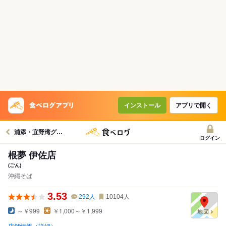
インストール
アプリで開く
浦添・宜野湾グルメへ
ログイン
根夢 伊佐店
(ごん)
沖縄そば
3.53
292
人
10104
人
～￥999
￥1,000～￥1,999