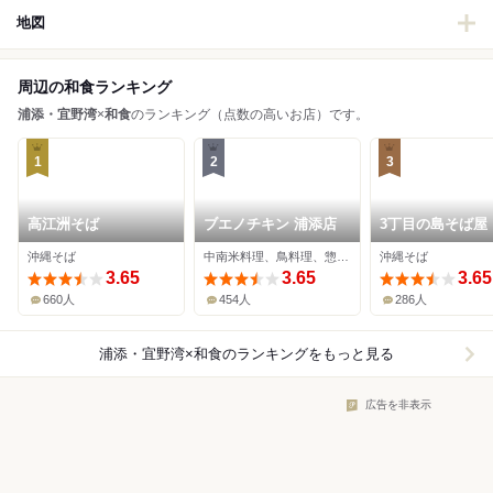
地図
周辺の和食ランキング
浦添・宜野湾
×
和食
のランキング（点数の高いお店）です。
1
2
3
高江洲そば
ブエノチキン 浦添店
3丁目の島そば屋
沖縄そば
中南米料理、鳥料理、惣菜・デリ
沖縄そば
3.65
3.65
3.65
660人
454人
286人
浦添・宜野湾×和食
のランキングをもっと見る
広告を非表示