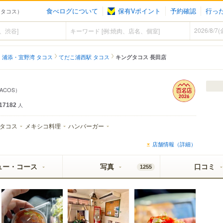
食べログについて
保有Vポイント
予約確認
行っ
西（タコス）
浦添・宜野湾 タコス
てだこ浦西駅 タコス
キングタコス 長田店
TACOS）
17182
人
タコス
メキシコ料理
ハンバーガー
店舗情報（詳細）
ュー・コース
写真
口コミ
1255