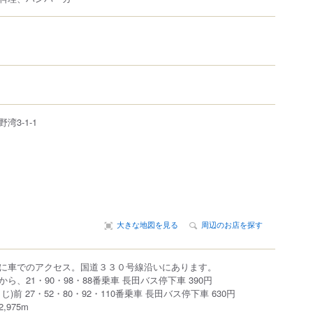
野湾
3-1-1
大きな地図を見る
周辺のお店を探す
に車でのアクセス。国道３３０号線沿いにあります。
ら、21・90・98・88番乗車 長田バス停下車 390円
)前 27・52・80・92・110番乗車 長田バス停下車 630円
975m