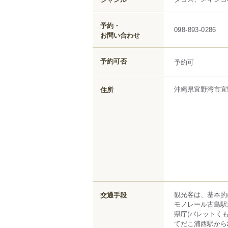
予約・
098-893-0286
お問い合わせ
予約可否
予約可
沖縄県
宜野湾市
宜
住所
観光客は、基本的
交通手段
モノレール古島駅か
県庁(パレットくもじ
てだこ浦西駅から2,