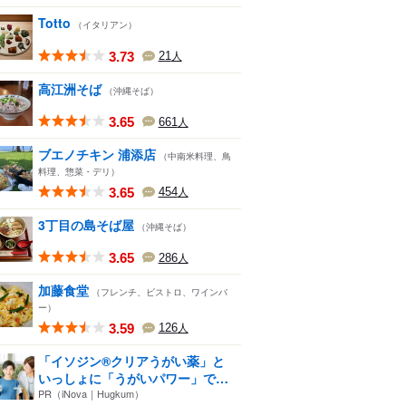
Totto
（イタリアン）
3.73
21
人
高江洲そば
（沖縄そば）
3.65
661
人
ブエノチキン 浦添店
（中南米料理、鳥
料理、惣菜・デリ）
3.65
454
人
3丁目の島そば屋
（沖縄そば）
3.65
286
人
加藤食堂
（フレンチ、ビストロ、ワインバ
ー）
3.59
126
人
「イソジン®クリアうがい薬」と
いっしょに「うがいパワー」で
一...
PR（iNova｜Hugkum）