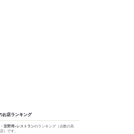
のお店ランキング
・宜野湾×レストラン
のランキング
（点数の高
店）
です。