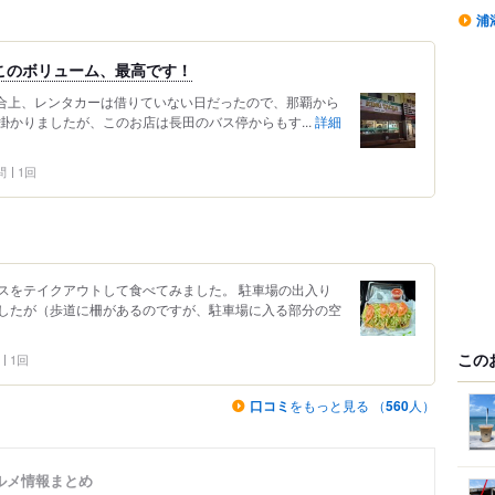
浦
美味さ、このボリューム、最高です！
都合上、レンタカーは借りていない日だったので、那覇から
円掛かりましたが、このお店は長田のバス停からもす...
詳細
問
1回
スをテイクアウトして食べてみました。 駐車場の出入り
したが（歩道に柵があるのですが、駐車場に入る部分の空
この
1回
口コミ
をもっと見る （
560
人）
ルメ情報まとめ