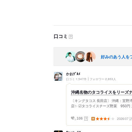
口コミ
？
好みのあう人を
かおｸﾞﾙﾒ
口コミ 1,547件
フォロワー 2,853人
沖縄名物のタコライスをリーズ
〔キングタコス 長田店〕 沖縄：宜野
店✨ ☑︎タコライスチーズ野菜 950円
2026/07
？
106