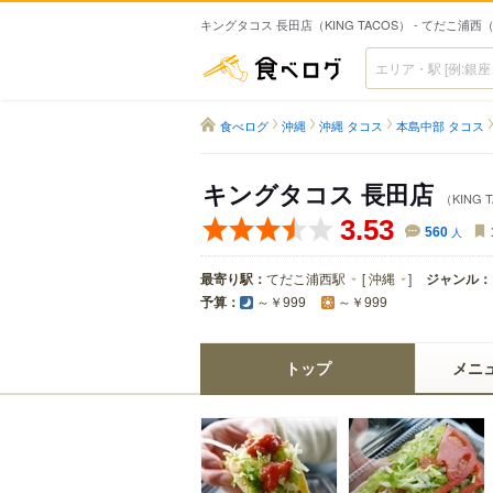
キングタコス 長田店（KING TACOS） - てだこ浦
食べログ
食べログ
沖縄
沖縄 タコス
本島中部 タコス
キングタコス 長田店
（KING 
3.53
560
人
最寄り駅：
てだこ浦西駅
[
沖縄
]
ジャンル：
予算：
～￥999
～￥999
トップ
メニ