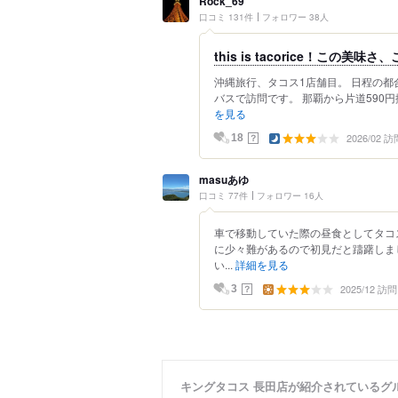
Rock_69
口コミ 131件
フォロワー 38人
this is tacorice！この
沖縄旅行、タコス1店舗目。 日程の
バスで訪問です。 那覇から片道590
を見る
2026/02 訪
？
18
masuあゆ
口コミ 77件
フォロワー 16人
車で移動していた際の昼食としてタコ
に少々難があるので初見だと躊躇しま
い...
詳細を見る
2025/12 訪問
？
3
キングタコス 長田店が紹介されているグ