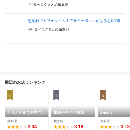
食べログまとめ編集部
恩納村でカフェタイム！アサイーボウルがあるお店7選
食べログまとめ編集部
周辺のお店ランキング
1
2
3
とりとたまごの専門店
東京やきとり酒場
Smells
EggFarm 鳥玉 大謝名
鳥料理
焼き鳥
喫茶店
店
3.34
3.18
3.13