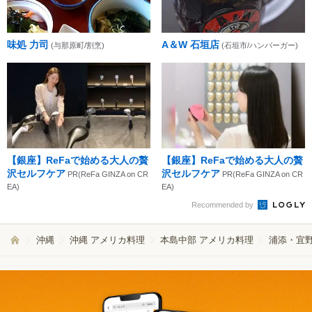
味処 力司
A＆W 石垣店
(与那原町/割烹)
(石垣市/ハンバーガー)
【銀座】ReFaで始める大人の贅
【銀座】ReFaで始める大人の贅
沢セルフケア
沢セルフケア
PR(ReFa GINZA on CR
PR(ReFa GINZA on CR
EA)
EA)
Recommended by
沖縄
沖縄 アメリカ料理
本島中部 アメリカ料理
浦添・宜野