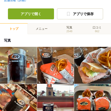
店舗情報（詳細）
アプリで開く
アプリで保存
写真
口コミ
トップ
メニュー
2548
862
写真