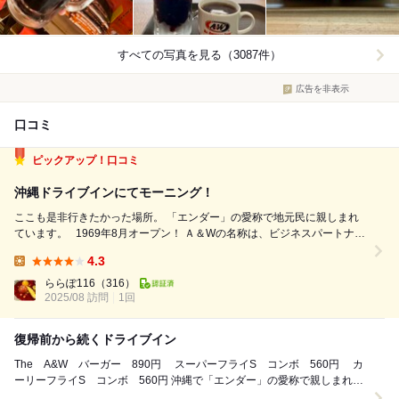
すべての写真を見る（3087件）
広告を非表示
口コミ
ピックアップ！口コミ
沖縄ドライブインにてモーニング！
ここも是非行きたかった場所。 「エンダー」の愛称で地元民に親しまれ
ています。 1969年8月オープン！ Ａ＆Wの名称は、ビジネスパートナー
である Roy・Allen と Frank・Wright の頭文字を取って名付けられたそう
4.3
です。 沖縄１号店は1963年に開設した沖縄市にある屋...
Lunch:
ららぽ116
（316）
2025/08 訪問
1回
復帰前から続くドライブイン
The A&W バーガー 890円 スーパーフライS コンボ 560円 カ
ーリーフライS コンボ 560円 沖縄で「エンダー」の愛称で親しまれる
A&W。こちらの牧港店...