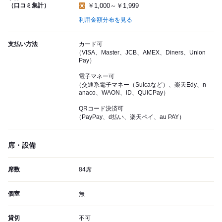
（口コミ集計）
￥1,000～￥1,999
利用金額分布を見る
支払い方法
カード可
（VISA、Master、JCB、AMEX、Diners、Union
Pay）
電子マネー可
（交通系電子マネー（Suicaなど）、楽天Edy、n
anaco、WAON、iD、QUICPay）
QRコード決済可
（PayPay、d払い、楽天ペイ、au PAY）
席・設備
席数
84席
個室
無
貸切
不可