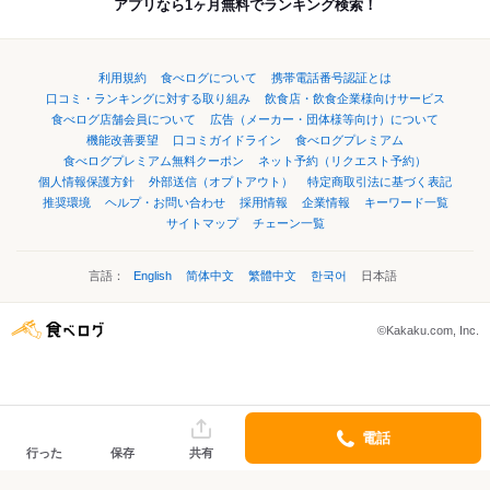
アプリなら1ヶ月無料でランキング検索！
利用規約
食べログについて
携帯電話番号認証とは
口コミ・ランキングに対する取り組み
飲食店・飲食企業様向けサービス
食べログ店舗会員について
広告（メーカー・団体様等向け）について
機能改善要望
口コミガイドライン
食べログプレミアム
食べログプレミアム無料クーポン
ネット予約（リクエスト予約）
個人情報保護方針
外部送信（オプトアウト）
特定商取引法に基づく表記
推奨環境
ヘルプ・お問い合わせ
採用情報
企業情報
キーワード一覧
サイトマップ
チェーン一覧
言語：
English
简体中文
繁體中文
한국어
日本語
©Kakaku.com, Inc.
電話
行った
保存
共有