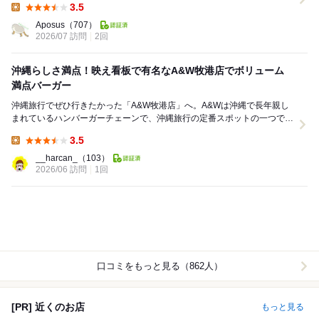
3.5
Lunch:
Aposus
（707）
2026/07 訪問
2回
沖縄らしさ満点！映え看板で有名なA&W牧港店でボリューム
満点バーガー
沖縄旅行でぜひ行きたかった「A&W牧港店」へ。A&Wは沖縄で長年親し
まれているハンバーガーチェーンで、沖縄旅行の定番スポットの一つで
す。 今回この店舗を選んだ理由は、SNSで...
3.5
Lunch:
__harcan_
（103）
2026/06 訪問
1回
口コミをもっと見る（862人）
[PR] 近くのお店
もっと見る