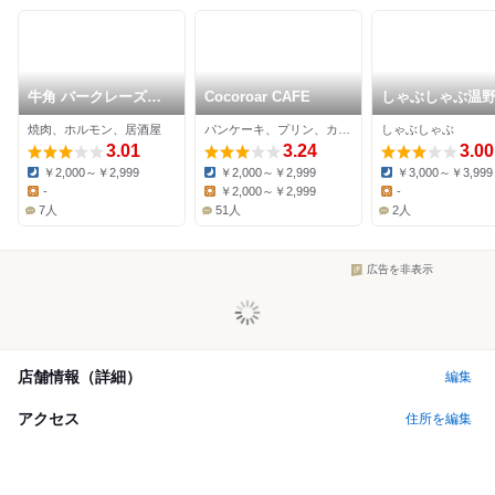
牛角 バークレーズコ
Cocoroar CAFE
しゃぶしゃぶ温
ート店
浦添ピーズスク
焼肉、ホルモン、居酒屋
パンケーキ、プリン、カフェ
しゃぶしゃぶ
3.01
3.24
3.00
￥2,000～￥2,999
￥2,000～￥2,999
￥3,000～￥3,999
Dinner:
Dinner:
Dinner:
-
￥2,000～￥2,999
-
Lunch:
Lunch:
Lunch:
7人
51人
2人
広告を非表示
店舗情報（詳細）
編集
アクセス
住所を編集