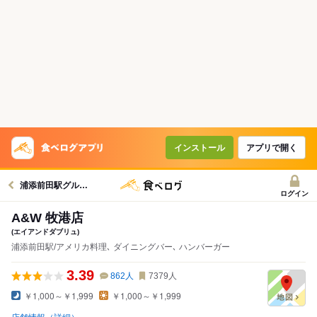
インストール
アプリで開く
浦添前田駅グルメへ
ログイン
A&W 牧港店
(エイアンドダブリュ)
浦添前田駅/アメリカ料理､ ダイニングバー､ ハンバーガー
3.39
862
人
7379
人
￥1,000～￥1,999
￥1,000～￥1,999