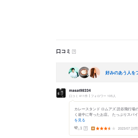
口コミ
？
好みのあう人を
masat98334
口コミ 411件
フォロワー 105人
カレースタンド ロムアズ 読谷飛行場
く途中に寄ったお店。 たっぷりスパイ
を見る
2023/07 訪問
？
1