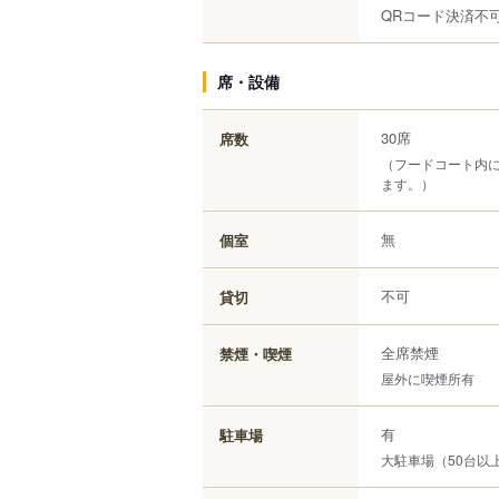
QRコード決済不
席・設備
30席
席数
（フードコート内
ます。）
無
個室
不可
貸切
全席禁煙
禁煙・喫煙
屋外に喫煙所有
有
駐車場
大駐車場（50台以