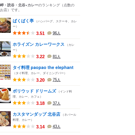
岬・読谷・北谷×カレー
のランキング
（点数の
お店）
です。
ばくばく亭
（ハンバーグ、ステーキ、カレ
ー）
3.51
96
人
ホライズン カレーワークス
（カレ
ー）
3.22
81
人
タイ料理 paopao the elephant
（タイ料理、カレー、ダイニングバー）
3.20
75
人
ボリウッド ドリームズ
（インド料
理、カレー、カフェ）
3.18
37
人
カスタマンダップ 北谷店
（ネパール
料理、カレー）
3.14
43
人