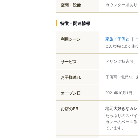
カウンター席あり
空間・設備
特徴・関連情報
家族・子供と
｜
利用シーン
こんな時によく使
ドリンク持込可、
サービス
子供可
お子様連れ
（乳児可、
2021年10月1日
オープン日
地元大好きなカレ
お店のPR
たっぷりのスパイ
カレーのベース作
ています。