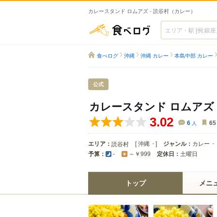
カレースタンド ロムアズ - 読谷村（カレー）
食べログ
食べログ
沖縄
沖縄 カレー
本島中部 カレー
公式
カレースタンド ロムアズ
3.02
6
人
65
エリア：
[
沖縄
]
ジャンル：
カレー
読谷村
予算：
定休日：
土曜日
-
～￥999
トップ
メニ