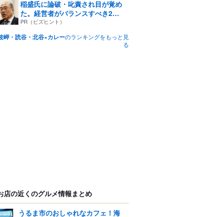
稲盛氏に論破・叱責され目が覚め
た。経営者がバランスすべき2
つ...
PR（ビズヒント）
波岬・読谷・北谷×カレー
のランキングをもっと見
る
お店の近くのグルメ情報まとめ
うるま市のおしゃれなカフェ！海