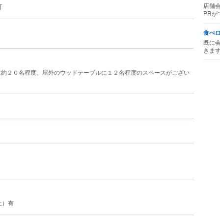
店舗
可
PRが
食べ
既に
きま
に約２０名程度、屋外のウッドテーブルに１２名程度のスペースがござい
上）有