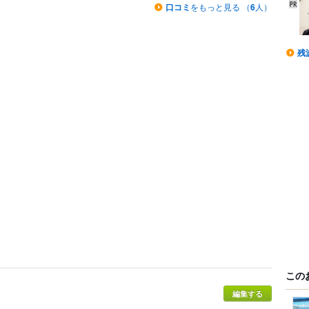
口コミ
をもっと見る （
6
人）
残
この
編集する