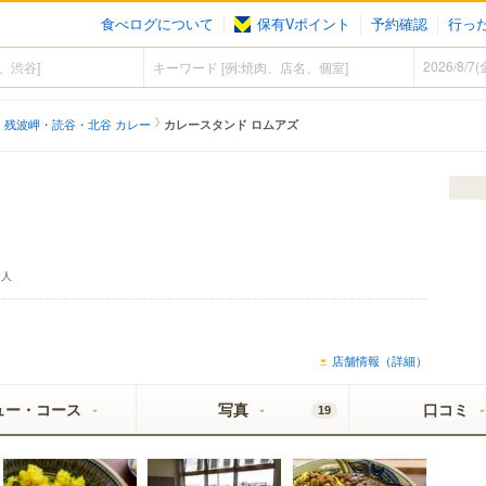
食べログについて
保有Vポイント
予約確認
行っ
残波岬・読谷・北谷 カレー
カレースタンド ロムアズ
人
店舗情報（詳細）
ュー・コース
写真
口コミ
19