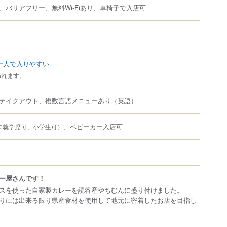
、バリアフリー、無料Wi-Fiあり、車椅子で入店可
一人で入りやすい
われます。
テイクアウト、複数言語メニューあり（英語）
、ベビーカー入店可
未就学児可、小学生可）
ー屋さんです！
スを使った自家製カレーを読谷産やちむんに盛り付けました。
りには出来る限り県産食材を使用して地元に密着したお店を目指し