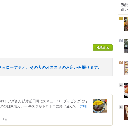
残波
高い
1
2
投稿する
3
フォローすると、その人のオススメのお店から探せます。
4
のロムアズさん 読谷前田岬にスキューバーダイビングに行
スの自家製カレー 牛スジがトロトロに溶け込んで...
詳細
5
1回