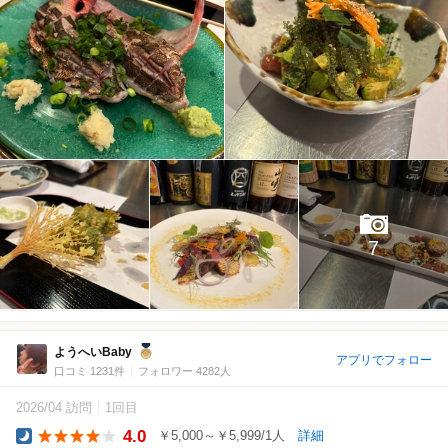
7
ようへいBaby
アプリでフォロー
口コミ 1231件
フォロワー 4282人
2026/04 訪問
1回目
4.0
￥5,000～￥5,999/1人
詳細