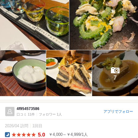
7
4f954573586
アプリでフォロー
口コミ 11件
フォロワー 1人
2026/04 訪問
1回目
5.0
￥4,000～￥4,999/1人