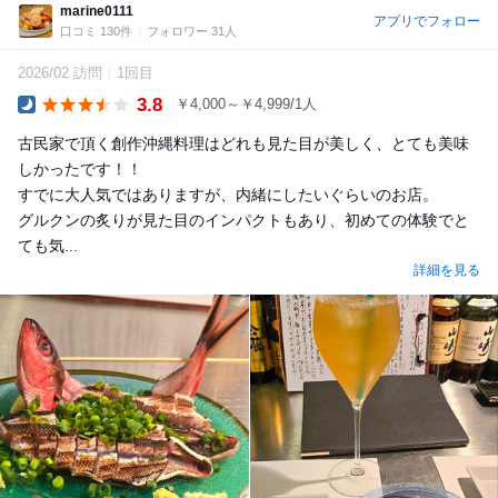
marine0111
アプリでフォロー
口コミ 130件
フォロワー 31人
2026/02 訪問
1回目
3.8
￥4,000～￥4,999/1人
Dinner
古民家で頂く創作沖縄料理はどれも見た目が美しく、とても美味
しかったです！！
すでに大人気ではありますが、内緒にしたいぐらいのお店。
グルクンの炙りが見た目のインパクトもあり、初めての体験でと
ても気...
詳細を見る