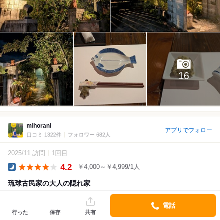
16
mihorani
アプリでフォロー
口コミ 1322件
フォロワー 682人
2025/11 訪問
1回目
4.2
￥4,000～￥4,999/1人
Dinner
琉球古民家の大人の隠れ家
琉球古民家の大人の素敵居酒屋
電話
.
行った
保存
共有