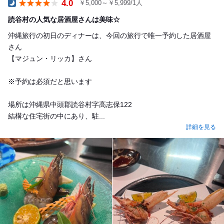
4.0
￥5,000～￥5,999/1人
Dinner
読谷村の人気な居酒屋さんは美味☆
沖縄旅行の初日のディナーは、今回の旅行で唯一予約した居酒屋
さん
【マジュン・リッカ】さん
※予約は必須だと思います
場所は沖縄県中頭郡読谷村字高志保122
結構な住宅街の中にあり、駐...
詳細を見る