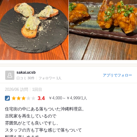
sakai.ucsb
アプリでフォロー
口コミ 30件
フォロワー 1人
2026/06 訪問
1回目
3.4
￥4,000～￥4,999/1人
Dinner
住宅街の中にある落ちついた沖縄料理店。
古民家を再生しているので
雰囲気がとても良いですし、
スタッフの方も丁寧な感じで落ちついて