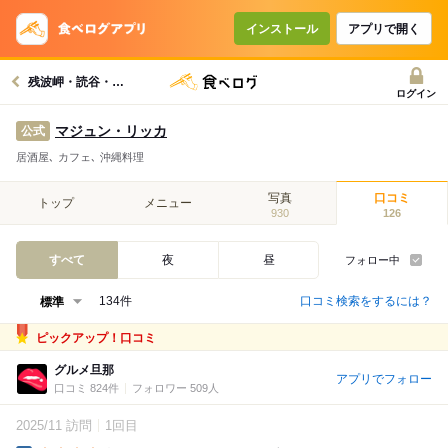
インストール
アプリで開く
残波岬・読谷・北谷グルメへ
ログイン
マジュン・リッカ
公式
居酒屋､ カフェ､ 沖縄料理
写真
口コミ
トップ
メニュー
930
126
すべて
夜
昼
フォロー中
口コミ検索をするには？
134件
ピックアップ！口コミ
グルメ旦那
アプリでフォロー
口コミ 824件
フォロワー 509人
2025/11 訪問
1回目