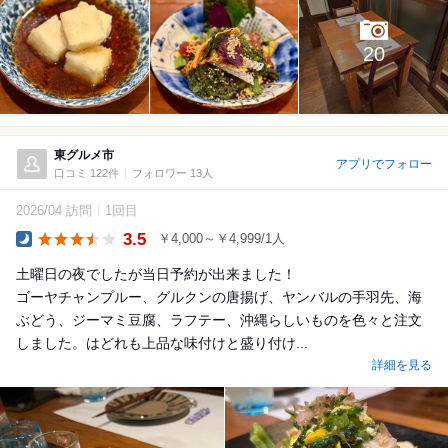
20
東グルメ市
アプリでフォロー
口コミ 122件
フォロワー 13人
2026/04 訪問
1回目
3.5
￥4,000～￥4,999/1人
Dinner
土曜日の夜でしたが当日予約が出来ました！
ゴーヤチャンプルー、グルクンの唐揚げ、ヤンバルの手羽先、海
ぶどう、ジーマミ豆腐、ラフテー、沖縄らしいものを色々と注文
しました。はどれも上品な味付けと盛り付け...
詳細を見る