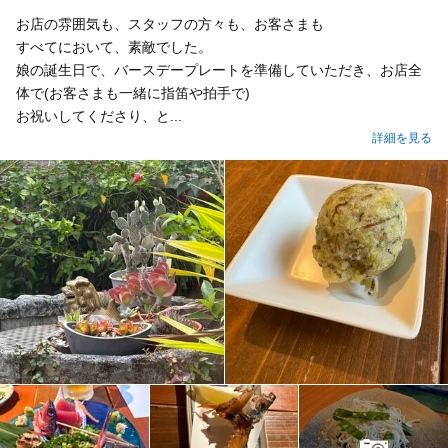
Dinner
お店の雰囲気も、スタッフの方々も、お客さまも
すべてにおいて、素敵でした。
娘の誕生日で、バースデープレートを準備していただき、お店全
体で(お客さまも一緒に指笛や拍手で)
お祝いしてくださり、と...
詳細を見る