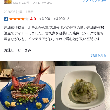
アプリでフォロー
口コミ 127件
フォロワー 29人
2026/03 訪問
1回目
4.0
￥3,000～￥3,999/1人
Dinner
沖縄旅行初日、ホテルから車で10分ほどの評判の良い沖縄創作居
酒屋でディナーしました。古民家を改装した店内はシックで落ち
着きながらも、インテリアがおしゃれで居心地が良い空間です。
お通し、じーまみ...
詳細を見る