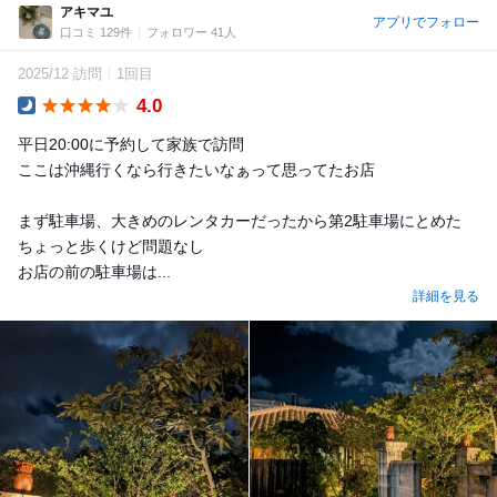
アキマユ
アプリでフォロー
口コミ 129件
フォロワー 41人
2025/12 訪問
1回目
4.0
Dinner
平日20:00に予約して家族で訪問
ここは沖縄行くなら行きたいなぁって思ってたお店
まず駐車場、大きめのレンタカーだったから第2駐車場にとめた
ちょっと歩くけど問題なし
お店の前の駐車場は...
詳細を見る