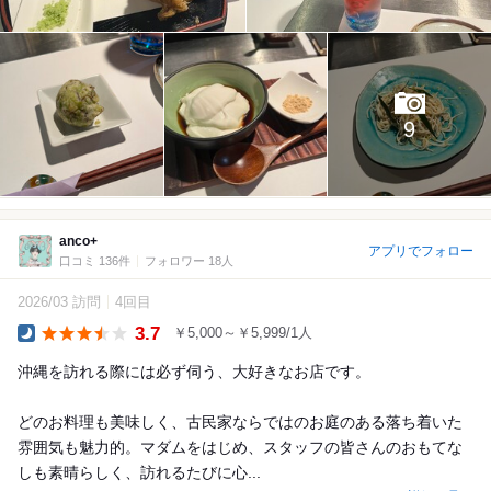
9
anco+
アプリでフォロー
口コミ 136件
フォロワー 18人
2026/03 訪問
4回目
3.7
￥5,000～￥5,999/1人
Dinner
沖縄を訪れる際には必ず伺う、大好きなお店です。
どのお料理も美味しく、古民家ならではのお庭のある落ち着いた
雰囲気も魅力的。マダムをはじめ、スタッフの皆さんのおもてな
しも素晴らしく、訪れるたびに心...