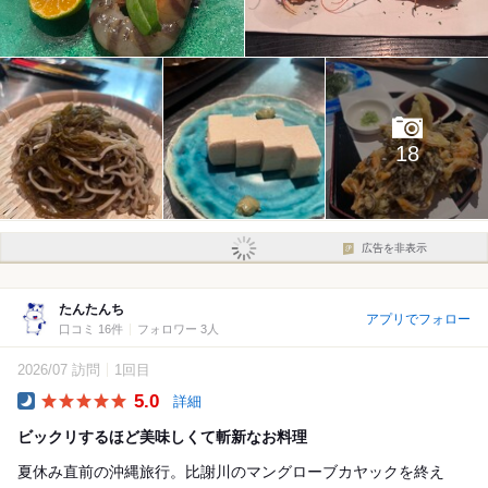
18
広告を非表示
たんたんち
アプリでフォロー
口コミ 16件
フォロワー 3人
2026/07 訪問
1回目
5.0
詳細
Dinner
ビックリするほど美味しくて斬新なお料理
夏休み直前の沖縄旅行。比謝川のマングローブカヤックを終え