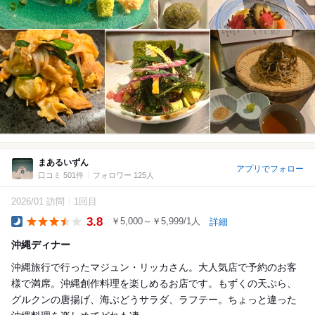
まあるいずん
アプリでフォロー
口コミ 501件
フォロワー 125人
2026/01 訪問
1回目
3.8
￥5,000～￥5,999/1人
詳細
Dinner
沖縄ディナー
沖縄旅行で行ったマジュン・リッカさん。大人気店で予約のお客
様で満席。沖縄創作料理を楽しめるお店です。もずくの天ぷら、
グルクンの唐揚げ、海ぶどうサラダ、ラフテー。ちょっと違った