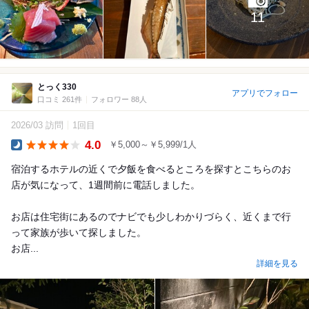
11
とっく330
アプリでフォロー
口コミ 261件
フォロワー 88人
2026/03 訪問
1回目
4.0
￥5,000～￥5,999/1人
Dinner
宿泊するホテルの近くで夕飯を食べるところを探すとこちらのお
店が気になって、1週間前に電話しました。
お店は住宅街にあるのでナビでも少しわかりづらく、近くまで行
って家族が歩いて探しました。
お店...
詳細を見る