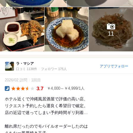
11
ラ・マシア
アプリでフォロー
口コミ 1138件
フォロワー 175人
2026/02 訪問
1回目
3.7
￥4,000～￥4,999/1人
Dinner
ホテル近くで沖縄風居酒屋で評価の高い店、
リクエスト予約したら運良く希望日で確定。
店の近辺で迷ってしまい予約時間ギリ到着…
離れ席だったのでモバイルオーダーしたのは
うちなー風厚焼き玉子...