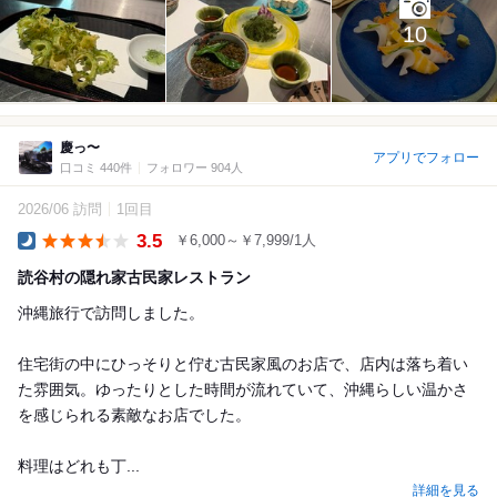
10
慶っ〜
アプリでフォロー
口コミ 440件
フォロワー 904人
2026/06 訪問
1回目
3.5
￥6,000～￥7,999/1人
Dinner
読谷村の隠れ家古民家レストラン
沖縄旅行で訪問しました。
住宅街の中にひっそりと佇む古民家風のお店で、店内は落ち着い
た雰囲気。ゆったりとした時間が流れていて、沖縄らしい温かさ
を感じられる素敵なお店でした。
料理はどれも丁...
詳細を見る