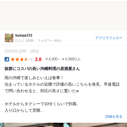
kampa333
アプリでフォロー
口コミ 325件
フォロワー 454人
2026/06 訪問
1回目
3.8
￥4,000～￥4,999/1人
Dinner
抜群にコスパの良い沖縄料理の居酒屋さん
雨の沖縄で楽しみといえば食事！
泊まっているホテルの近隣で評価の高いこちらを発見。早速電話
で問い合わせると、対応の良さに驚いたw
ホテルからタクシーで10分くらいで到着。
入り口からして雰囲...
詳細を見る