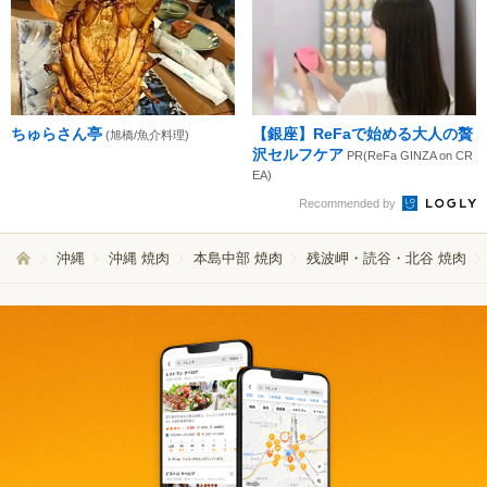
ちゅらさん亭
【銀座】ReFaで始める大人の贅
(旭橋/魚介料理)
沢セルフケア
PR(ReFa GINZA on CR
EA)
Recommended by
沖縄
沖縄 焼肉
本島中部 焼肉
残波岬・読谷・北谷 焼肉