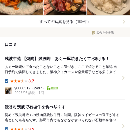
すべての写真を見る（198件）
広告を非表示
口コミ
残波牛苑 【焼肉】残波岬 あぐー豚焼きたくて♪焼ける！
あぐー豚焼いて食べたことないことに気づき、ここで焼けること確認 当
日予約で訪問してきました。阪神タイガースや楽天選手なども多く来てい
るようで なかなか良い雰囲気。牛肉頼まなくて...
3.7
Dinner:
y0000512
（2497）
2026/05 訪問
1回
読谷村残波で石垣牛を食べ尽くす
初めて残波岬近くの焼肉店残波牛苑に訪問。阪神タイガースの選手が来る
店としても有名です。那覇市内でもなかなか食べられない石垣牛を食べら
れる店です。 残波盛り(5650)は石垣牛の盛...
3.5