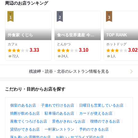
周辺のお店ランキング
1
2
3
外食家 くじら
食べる世界遺産 今帰
TOP RANK
仁アグーと沖縄料理
カフェ
とんかつ
ホットドッグ
琉球千年豚
3.33
3.10
3.02
72人
24人
1人
残波岬・読谷・北谷
のレストラン情報を見る
こだわり・目的からお店を探す
個室のあるお店
子連れで行けるお店
日曜日も営業しているお店
焼酎が飲めるお店
駐車場のあるお店
カードが使えるお店
座敷でくつろげるお店
景色がきれいなお店
喫煙のできるお店
貸切ができるお店
一軒家レストラン
予約のできるお店
落ち着いた雰囲気のお店
お祝い・サプライズ可のお店