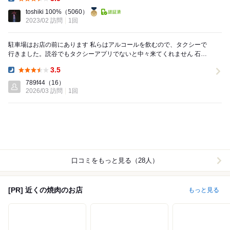
Dinner:
toshiki 100%
（5060）
2023/02 訪問
1回
駐車場はお店の前にあります 私らはアルコールを飲むので、タクシーで
行きました。読谷でもタクシーアプリでないと中々来てくれません 石垣
牛と黒毛和牛があり、お店のおすすめは石垣...
3.5
Dinner:
789f44
（16）
2026/03 訪問
1回
口コミをもっと見る（28人）
[PR] 近くの焼肉のお店
もっと見る