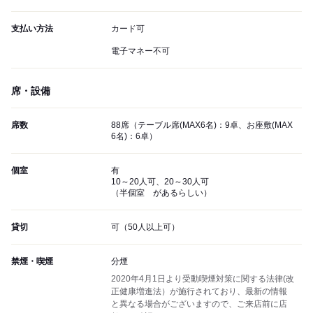
支払い方法
カード可
電子マネー不可
席・設備
席数
88席（テーブル席(MAX6名)：9卓、お座敷(MAX
6名)：6卓）
個室
有
10～20人可、20～30人可
（半個室 があるらしい）
貸切
可（50人以上可）
禁煙・喫煙
分煙
2020年4月1日より受動喫煙対策に関する法律(改
正健康増進法）が施行されており、最新の情報
と異なる場合がございますので、ご来店前に店