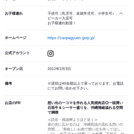
お子様連れ
子供可（乳児可、未就学児可、小学生可）、ベ
ビーカー入店可
お子様連れ歓迎！
ホームページ
https://zanpagyuen.gorp.jp/
公式アカウント
オープン日
2012年3月3日
備考
※貸切は40名様以上で承っております。お電話
にてお問い合わせ下さい。
お店のPR
想い出の一コマを作れる人気焼肉店◎一頭買い
石垣牛＆シーサー盛りを、沖縄情緒溢れる空間
で満喫
≪読谷・残波岬よりほど近く≫
扉の先に広がるのは、沖縄民謡の流れる憩いの
空間…。"美味しいお肉で想い出を作ってほし