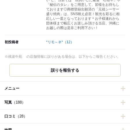
い"と、当店では一頭買いした厳選「石垣牛」や
「秘伝のタレ」をご用意して、皆様をお待ちし
ております◎商標登録出願済の「元祖シーサー
盛り焼肉」は、SNS映え必至！観光を彩るに相
応しい一皿となっております＊お子様連れから
団体様まで幅広くお楽しみ頂ける当店、沖縄に
お越しの際は是非ご利用下さい！
初投稿者
*リモ～ネ*
（12）
※残波牛苑 の店舗情報に誤りがある場合は、以下からご報告ください。
誤りを報告する
メニュー
写真
（188）
口コミ
（28）