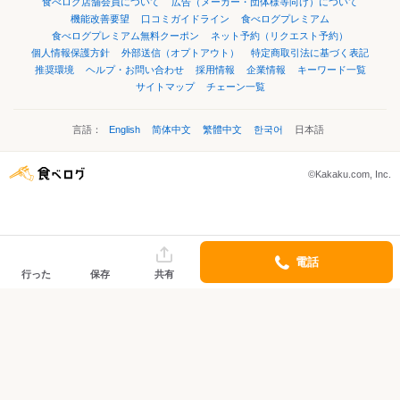
食べログ店舗会員について
広告（メーカー・団体様等向け）について
機能改善要望
口コミガイドライン
食べログプレミアム
食べログプレミアム無料クーポン
ネット予約（リクエスト予約）
個人情報保護方針
外部送信（オプトアウト）
特定商取引法に基づく表記
推奨環境
ヘルプ・お問い合わせ
採用情報
企業情報
キーワード一覧
サイトマップ
チェーン一覧
言語：
English
简体中文
繁體中文
한국어
日本語
©Kakaku.com, Inc.
電話
行った
保存
共有