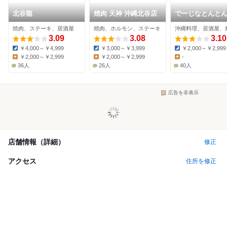
北谷龍
焼肉 天神 沖縄北谷店
でーじなとんと
焼肉、ステーキ、居酒屋
焼肉、ホルモン、ステーキ
沖縄料理、居酒屋、
3.09
3.08
3.10
￥4,000～￥4,999
￥3,000～￥3,999
￥2,000～￥2,999
Dinner:
Dinner:
Dinner:
￥2,000～￥2,999
￥2,000～￥2,999
-
Lunch:
Lunch:
Lunch:
36人
26人
40人
広告を非表示
店舗情報（詳細）
修正
アクセス
住所を修正