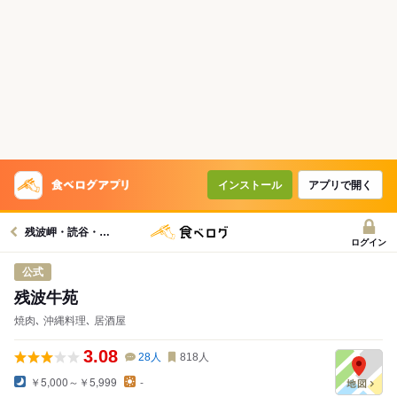
インストール
アプリで開く
残波岬・読谷・北谷グルメへ
ログイン
公式
残波牛苑
焼肉､ 沖縄料理､ 居酒屋
3.08
28
人
818
人
￥5,000～￥5,999
-