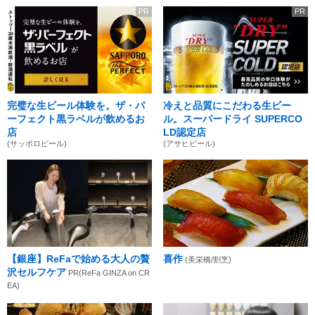
PR
PR
完璧な生ビール体験を。ザ・パ
冷えと品質にこだわる生ビー
ーフェクト黒ラベルが飲めるお
ル。スーパードライ SUPERCO
店
LD認定店
(サッポロビール)
(アサヒビール)
【銀座】ReFaで始める大人の贅
喜作
(美栄橋/割烹)
沢セルフケア
PR(ReFa GINZA on CR
EA)