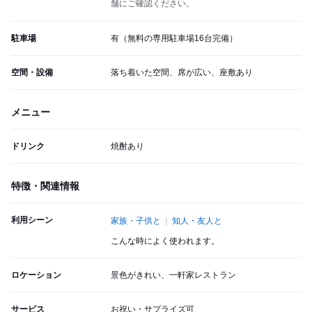
舗にご確認ください。
駐車場
有（無料の専用駐車場16台完備）
空間・設備
落ち着いた空間、席が広い、座敷あり
メニュー
ドリンク
焼酎あり
特徴・関連情報
利用シーン
家族・子供と
知人・友人と
こんな時によく使われます。
ロケーション
景色がきれい、一軒家レストラン
サービス
お祝い・サプライズ可