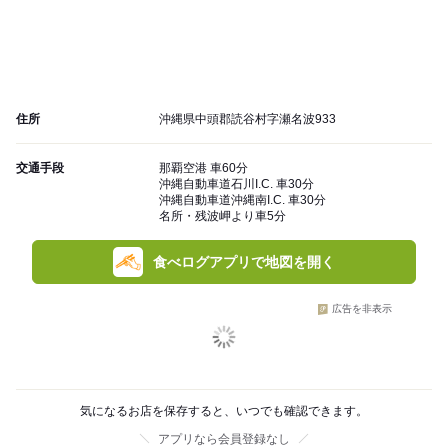
住所
沖縄県中頭郡読谷村字瀬名波933
交通手段
那覇空港 車60分
沖縄自動車道石川I.C. 車30分
沖縄自動車道沖縄南I.C. 車30分
名所・残波岬より車5分
食べログアプリで地図を開く
広告を非表示
気になるお店を保存すると、いつでも確認できます。
アプリなら会員登録なし