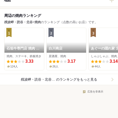
地図
周辺の焼肉ランキング
残波岬・読谷・北谷
×
焼肉
のランキング（点数の高いお店）です。
1
2
3
石垣牛専門店 焼肉 金
白川商店
あぐーの隠れ家 
城 北谷本店
店
焼肉、ステーキ、鉄板焼き
居酒屋、焼肉
3.33
3.17
3.14
124人
26人
44人
残波岬・読谷・北谷×焼肉
のランキングをもっと見る
広告を非表示