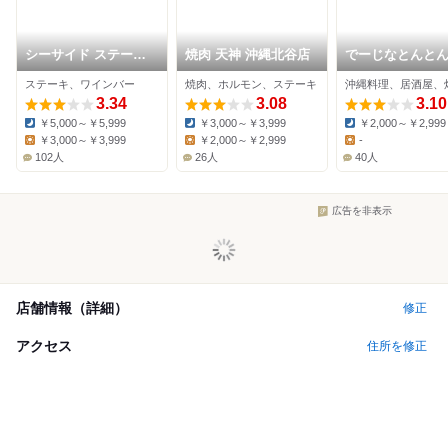
シーサイド ステーキ
焼肉 天神 沖縄北谷店
でーじなとんと
ビーフィーズ
ステーキ、ワインバー
焼肉、ホルモン、ステーキ
沖縄料理、居酒屋、
3.34
3.08
3.10
￥5,000～￥5,999
￥3,000～￥3,999
￥2,000～￥2,999
Dinner:
Dinner:
Dinner:
￥3,000～￥3,999
￥2,000～￥2,999
-
Lunch:
Lunch:
Lunch:
102人
26人
40人
広告を非表示
店舗情報（詳細）
修正
アクセス
住所を修正