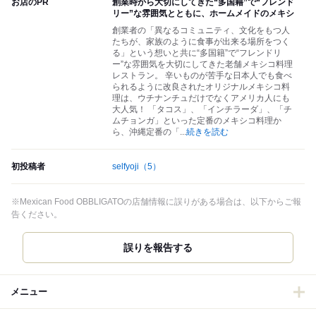
お店のPR
創業時から大切にしてきた“多国籍”で“フレンド
リー”な雰囲気とともに、ホームメイドのメキシ
創業者の「異なるコミュニティ、文化をもつ人
たちが、家族のように食事が出来る場所をつく
る」という想いと共に“多国籍”で“フレンドリ
ー”な雰囲気を大切にしてきた老舗メキシコ料理
レストラン。 辛いものが苦手な日本人でも食べ
られるように改良されたオリジナルメキシコ料
理は、ウチナンチュだけでなくアメリカ人にも
大人気！ 「タコス」、「インチラーダ」、「チ
ムチョンガ」といった定番のメキシコ料理か
ら、沖縄定番の「
...
続きを読む
初投稿者
selfyoji
（5）
※Mexican Food OBBLIGATOの店舗情報に誤りがある場合は、以下からご報
告ください。
誤りを報告する
メニュー