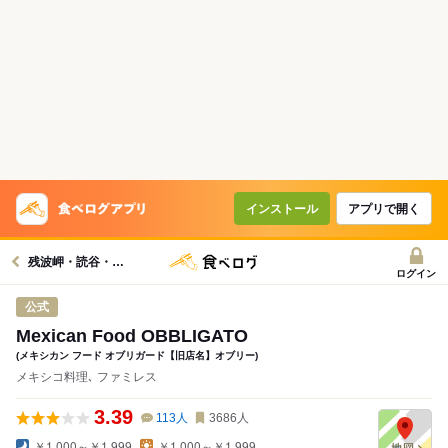
インストール
アプリで開く
残波岬・読谷・北谷グルメへ
ログイン
公式
Mexican Food OBBLIGATO
(メキシカン フード オブリガード【旧店名】オブリー)
メキシコ料理､ ファミレス
3.39
113
人
3686
人
￥1,000～￥1,999
￥1,000～￥1,999