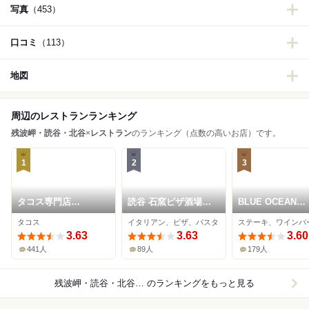
写真
（453）
口コミ
（113）
地図
周辺のレストランランキング
残波岬・読谷・北谷
×
レストラン
のランキング（点数の高いお店）です。
1
2
3
タコス専門店
読谷 石窯ピザ酒場ま
BLUE OCEAN
MEXICO 北谷店
るき
STEAK
タコス
イタリアン、ピザ、パスタ
ステーキ、ワインバ
3.63
3.63
3.60
441人
89人
179人
残波岬・読谷・北谷×レストラン
のランキングをもっと見る