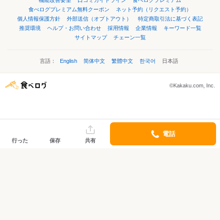
機能改善要望
口コミガイドライン
食べログプレミアム
食べログプレミアム無料クーポン
ネット予約（リクエスト予約）
個人情報保護方針
外部送信（オプトアウト）
特定商取引法に基づく表記
推奨環境
ヘルプ・お問い合わせ
採用情報
企業情報
キーワード一覧
サイトマップ
チェーン一覧
言語：
English
简体中文
繁體中文
한국어
日本語
©Kakaku.com, Inc.
電話
行った
保存
共有