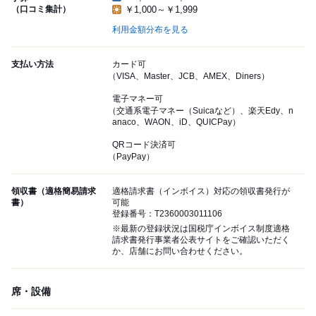
（口コミ集計）
￥1,000～￥1,999
利用金額分布を見る
支払い方法
カード可
（VISA、Master、JCB、AMEX、Diners）
電子マネー可
（交通系電子マネー（Suicaなど）、楽天Edy、n
anaco、WAON、iD、QUICPay）
QRコード決済可
（PayPay）
領収書（適格簡易請求
適格請求書（インボイス）対応の領収書発行が
書）
可能
登録番号：T2360003011106
※最新の登録状況は国税庁インボイス制度適格
請求書発行事業者公表サイトをご確認いただく
か、店舗にお問い合わせください。
席・設備