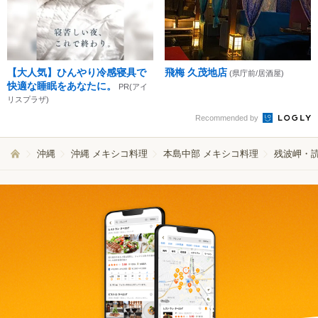
【大人気】ひんやり冷感寝具で
飛梅 久茂地店
(県庁前/居酒屋)
快適な睡眠をあなたに。
PR(アイ
リスプラザ)
Recommended by
沖縄
沖縄 メキシコ料理
本島中部 メキシコ料理
残波岬・