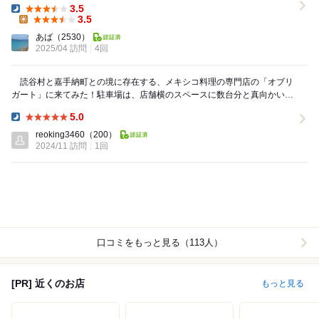
3.5
Dinner:
3.5
Lunch:
あば
（2530）
2025/04 訪問
4回
読谷村と嘉手納町との境に存在する、メキシコ料理の専門店の「オブリ
ガート」に来てみた！駐車場は、店舗横のスペースに数台分と真向かいの
空き地に数台置けるようになっている。店内は、意外...
5.0
Dinner:
reoking3460
（200）
2024/11 訪問
1回
口コミをもっと見る（113人）
[PR] 近くのお店
もっと見る