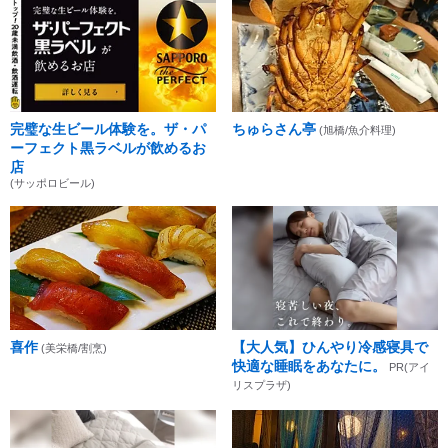
完璧な生ビール体験を。ザ・パ
ちゅらさん亭
(旭橋/魚介料理)
ーフェクト黒ラベルが飲めるお
店
(サッポロビール)
喜作
【大人気】ひんやり冷感寝具で
(美栄橋/割烹)
快適な睡眠をあなたに。
PR(アイ
リスプラザ)