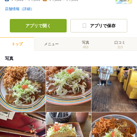
店舗情報（詳細）
アプリで開く
アプリで保存
写真
口コミ
トップ
メニュー
453
113
写真