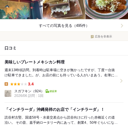
すべての写真を見る（495件）
広告を非表示
口コミ
美味しいプレートメキシカン料理
週末13時頃訪問。到着時は駐車場に空きが無かったですが、丁度一台抜
け駐車できました。が、お店の前にも待っている人がいまあう。名簿に名
前書いて5分ほどで呼ばれ、席に案内されました。 ...
3.4
Lunch:
スガフキン
（924）
2026/06 訪問
1回
「インチラーダ」沖縄発祥のお店で「インチラーダ」！
読谷村古堅、国道58号・水釜交差点から読谷向けに行った赤橋近くの道
沿い。 その昔、嘉手納ロータリー内にあって、創業4、50年ぐらいになる
メキシコ料理店。 以前、職場が近くだから...