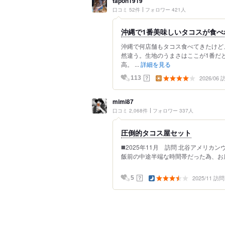
tapon1919
口コミ 52件
フォロワー 421人
沖縄で1番美味しいタコスが食べ
沖縄で何店舗もタコス食べてきたけど
然違う。生地のうまさはここが1番だ
高。 ...
詳細を見る
2026/06
？
113
mimi87
口コミ 2,068件
フォロワー 337人
圧倒的タコス屋セット
◼️2025年11月 訪問 北谷アメリ
飯前の中途半端な時間帯だった為、お店
2025/11 訪問
？
5