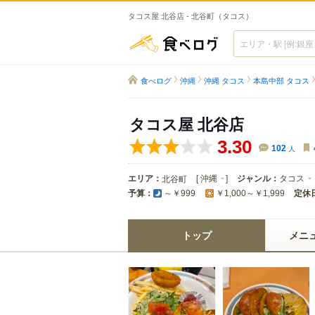
タコス屋 北谷店 - 北谷町（タコス）
食べログ
食べログ
沖縄
沖縄 タコス
本島中部 タコス
タコス屋 北谷店
3.30
102
人
エリア：
[
沖縄
]
ジャンル：
タコス
北谷町
予算：
定休
～￥999
￥1,000～￥1,999
トップ
メニ