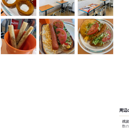
周辺
残波
数の