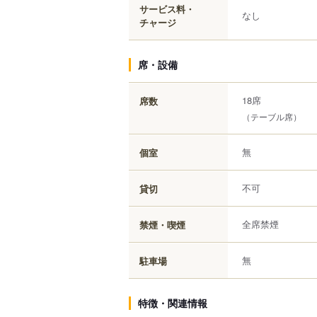
サービス料・
なし
チャージ
席・設備
18席
席数
（テーブル席）
無
個室
不可
貸切
全席禁煙
禁煙・喫煙
無
駐車場
特徴・関連情報