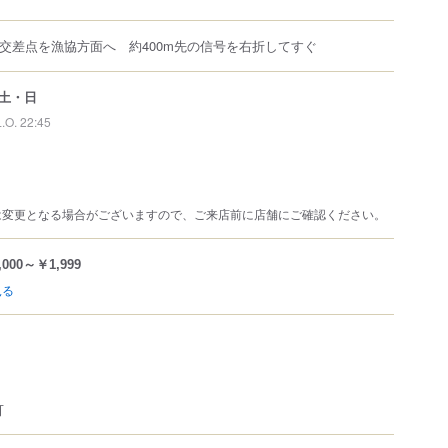
川交差点を漁協方面へ 約400m先の信号を右折してすぐ
土・日
L.O. 22:45
は変更となる場合がございますので、ご来店前に店舗にご確認ください。
,000～￥1,999
見る
可