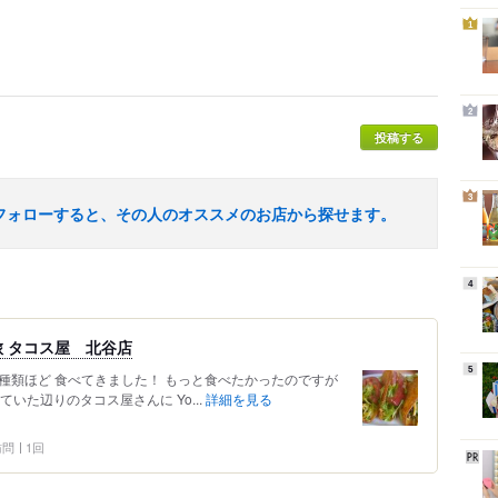
1
2
投稿する
3
フォローすると、その人のオススメのお店から探せます。
4
 タコス屋 北谷店
5
2種類ほど 食べてきました！ もっと食べたかったのですが
いた辺りのタコス屋さんに Yo...
詳細を見る
 訪問
1回