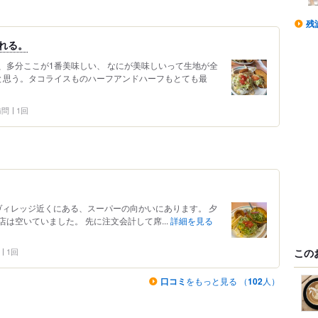
残
れる。
、多分ここが1番美味しい、 なにが美味しいって生地が全
と思う。タコライスものハーフアンドハーフもとても最
 訪問
1回
カンヴィレッジ近くにある、スーパーの向かいにあります。 夕
は空いていました。 先に注文会計して席...
詳細を見る
この
1回
口コミ
をもっと見る （
102
人）