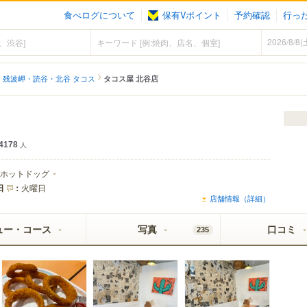
食べログについて
保有Vポイント
予約確認
行っ
残波岬・読谷・北谷 タコス
タコス屋 北谷店
4178
人
ホットドッグ
日
：
火曜日
店舗情報（詳細）
ュー・コース
写真
口コミ
235