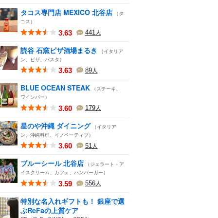
タコス専門店 MEXICO 北谷店
（タ
コス）
3.63
441
人
読谷 石窯ピザ酒場まるき
（イタリア
ン、ピザ、パスタ）
3.63
89
人
BLUE OCEAN STEAK
（ステーキ、
ワインバー）
3.60
179
人
星のや沖縄 ダイニング
（イタリア
ン、沖縄料理、イノベーティブ）
3.60
51
人
ブルーシール 北谷店
（ジェラート・ア
イスクリーム、カフェ、ハンバーガー）
3.59
556
人
特別な名入れギフトも！ 銀座で選
ぶReFaの上質ケア