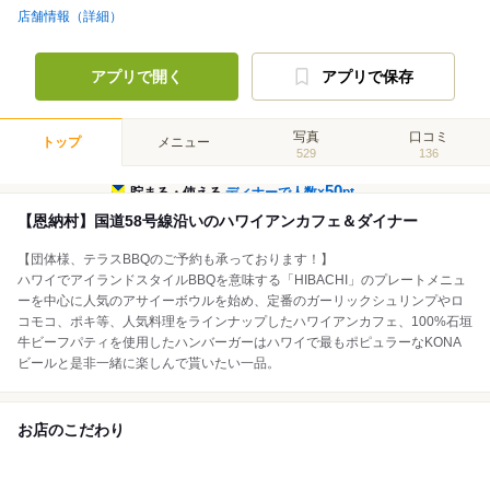
店舗情報（詳細）
アプリで開く
アプリで保存
写真
口コミ
トップ
メニュー
529
136
50
貯まる・使える
ディナーで人数×
pt
【恩納村】国道58号線沿いのハワイアンカフェ＆ダイナー
【団体様、テラスBBQのご予約も承っております！】
ハワイでアイランドスタイルBBQを意味する「HIBACHI」のプレートメニュ
ーを中心に人気のアサイーボウルを始め、定番のガーリックシュリンプやロ
コモコ、ポキ等、人気料理をラインナップしたハワイアンカフェ、100%石垣
牛ビーフパティを使用したハンバーガーはハワイで最もポピュラーなKONA
ビールと是非一緒に楽しんで貰いたい一品。
お店のこだわり