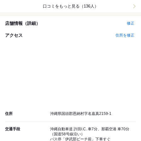
口コミをもっと見る（136人）
店舗情報（詳細）
修正
アクセス
住所を修正
住所
沖縄県国頭郡恩納村字名嘉真2159-1
交通手段
沖縄自動車道 許田I.C. 車7分、那覇空港 車70分
（国道58号線沿い）
バス停「伊武部ビーチ前」下車すぐ