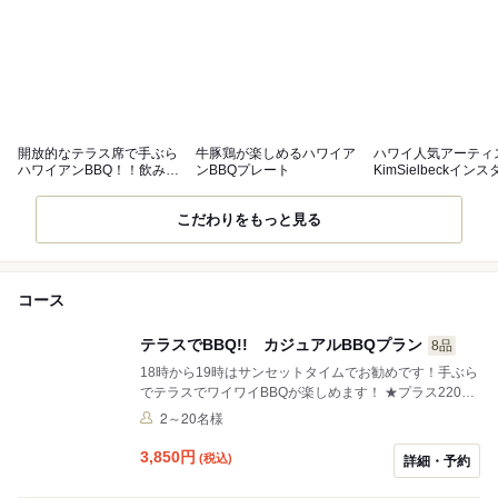
開放的なテラス席で手ぶら
牛豚鶏が楽しめるハワイア
ハワイ人気アーティ
ハワイアンBBQ！！飲み放
ンBBQプレート
KimSielbeckイン
題可！
ット
こだわりをもっと見る
コース
テラスでBBQ!! カジュアルBBQプラン
8品
18時から19時はサンセットタイムでお勧めです！手ぶら
でテラスでワイワイBBQが楽しめます！ ★プラス2200
円（税込）で飲み放題も可
2～20名様
3,850
円
(税込)
詳細・予約