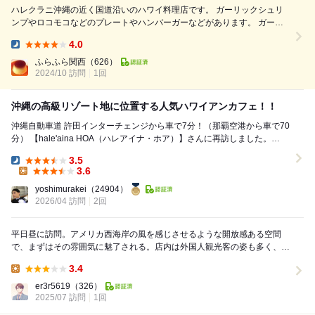
ハレクラニ沖縄の近く国道沿いのハワイ料理店です。 ガーリックシュリ
ンプやロコモコなどのプレートやハンバーガーなどがあります。 ガーリ
ックシュリンプ5ピース（レギュラー）1200円、グリルバーガー1210
4.0
円、ドリンクセット（ファンタシークァーサー）+330円をいただきまし
Dinner:
た。 ハンバーガーは肉肉しくてソースもおいしいです。 週末の夜は基地
ふらふら関西
（626）
2024/10 訪問
1回
関係か外国人がたくさんいました。 ふらふら関西 ...
沖縄の高級リゾート地に位置する人気ハワイアンカフェ！！
沖縄自動車道 許田インターチェンジから車で7分！（那覇空港から車で70
分） 【hale'aina HOA（ハレアイナ・ホア）】さんに再訪しました。
2019年、伊武部ビ...
3.5
Dinner:
3.6
Lunch:
yoshimurakei
（24904）
2026/04 訪問
2回
平日昼に訪問。アメリカ西海岸の風を感じさせるような開放感ある空間
で、まずはその雰囲気に魅了される。店内は外国人観光客の姿も多く、ま
るで海外に来たかのような非日常感。 注文はス...
3.4
Lunch:
er3r5619
（326）
2025/07 訪問
1回