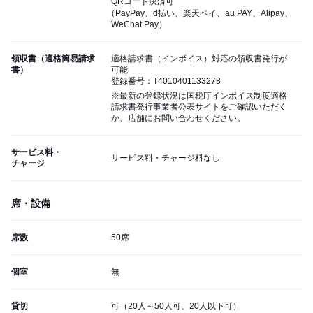
QRコード決済可
（PayPay、d払い、楽天ペイ、au PAY、Alipay、
WeChat Pay）
領収書（適格簡易請求
適格請求書（インボイス）対応の領収書発行が
書）
可能
登録番号：T4010401133278
※最新の登録状況は国税庁インボイス制度適格
請求書発行事業者公表サイトをご確認いただく
か、店舗にお問い合わせください。
サービス料・
サービス料・チャージ料なし
チャージ
席・設備
席数
50席
個室
無
貸切
可（20人～50人可、20人以下可）