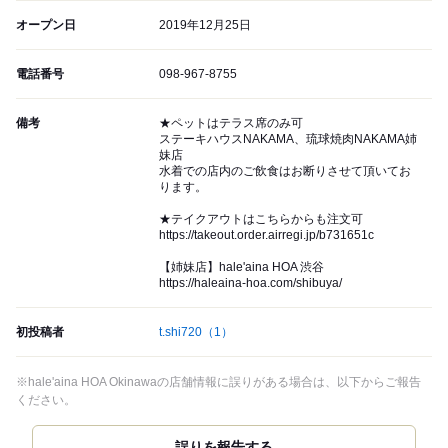
オープン日
2019年12月25日
電話番号
098-967-8755
備考
★ペットはテラス席のみ可
ステーキハウスNAKAMA、琉球焼肉NAKAMA姉
妹店
水着での店内のご飲食はお断りさせて頂いてお
ります。
★テイクアウトはこちらからも注文可
https://takeout.order.airregi.jp/b731651c
【姉妹店】hale'aina HOA 渋谷
https://haleaina-hoa.com/shibuya/
初投稿者
t.shi720
（1）
※hale'aina HOA Okinawaの店舗情報に誤りがある場合は、以下からご報告
ください。
誤りを報告する