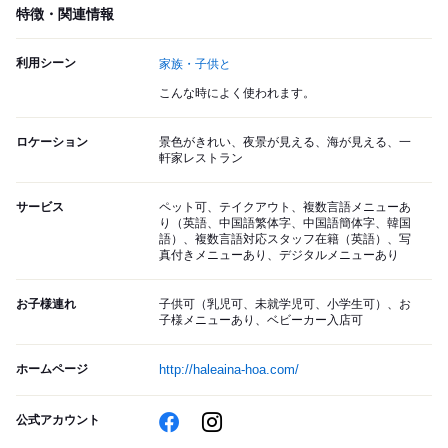
特徴・関連情報
利用シーン
家族・子供と
こんな時によく使われます。
ロケーション
景色がきれい、夜景が見える、海が見える、一
軒家レストラン
サービス
ペット可、テイクアウト、複数言語メニューあ
り（英語、中国語繁体字、中国語簡体字、韓国
語）、複数言語対応スタッフ在籍（英語）、写
真付きメニューあり、デジタルメニューあり
お子様連れ
子供可（乳児可、未就学児可、小学生可）、お
子様メニューあり、ベビーカー入店可
ホームページ
http://haleaina-hoa.com/
公式アカウント