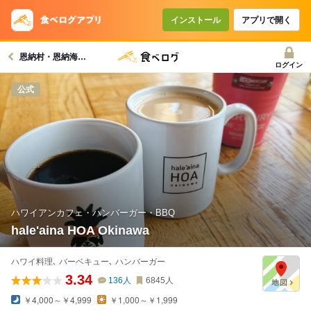
インストール
アプリで開く
恩納村・恩納海岸グルメへ
ログイン
公式
ハワイアンカフェ・ハンバーガー・BBQ
hale'aina HOA Okinawa
ハワイ料理､ バーベキュー､ ハンバーガー
3.34
136
人
6845
人
￥4,000～￥4,999
￥1,000～￥1,999