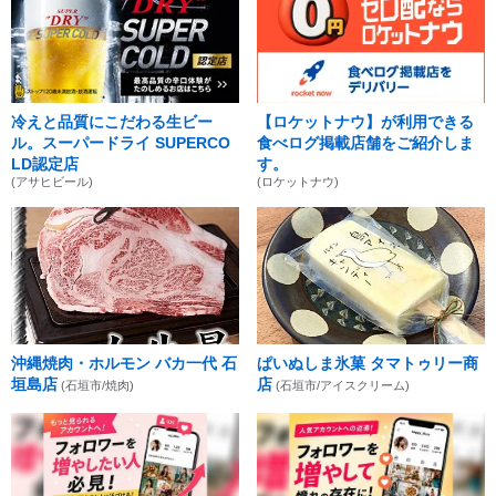
冷えと品質にこだわる生ビー
【ロケットナウ】が利用できる
ル。スーパードライ SUPERCO
食べログ掲載店舗をご紹介しま
LD認定店
す。
(アサヒビール)
(ロケットナウ)
沖縄焼肉・ホルモン バカ一代 石
ぱいぬしま氷菓 タマトゥリー商
垣島店
店
(石垣市/焼肉)
(石垣市/アイスクリーム)