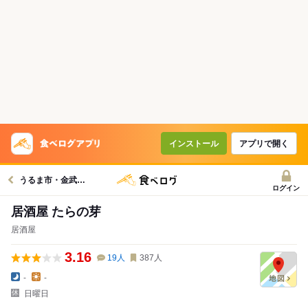
インストール
アプリで開く
うるま市・金武グルメへ
ログイン
居酒屋 たらの芽
居酒屋
3.16
19
人
387
人
-
-
日曜日