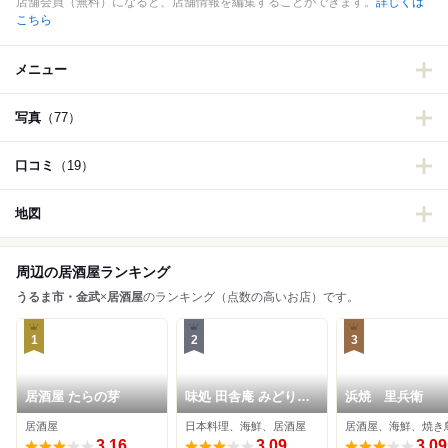
店舗会員（無料）になると、店舗情報を編集することができます。
詳しくは
こちら
メニュー
写真
（77）
口コミ
（19）
地図
周辺の居酒屋ランキング
うるま市・金武
×
居酒屋
のランキング（点数の高いお店）です。
1
2
3
居酒屋 たらの芽
味処 田舎庵 みどり町
浜焼 里兵衛
店
居酒屋
日本料理、海鮮、居酒屋
居酒屋、海鮮、焼き
3.16
3.09
3.09