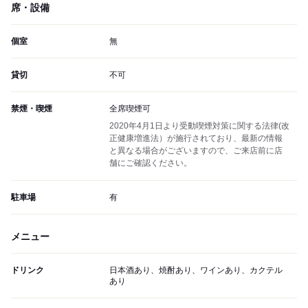
席・設備
個室
無
貸切
不可
禁煙・喫煙
全席喫煙可
2020年4月1日より受動喫煙対策に関する法律(改
正健康増進法）が施行されており、最新の情報
と異なる場合がございますので、ご来店前に店
舗にご確認ください。
駐車場
有
メニュー
ドリンク
日本酒あり、焼酎あり、ワインあり、カクテル
あり