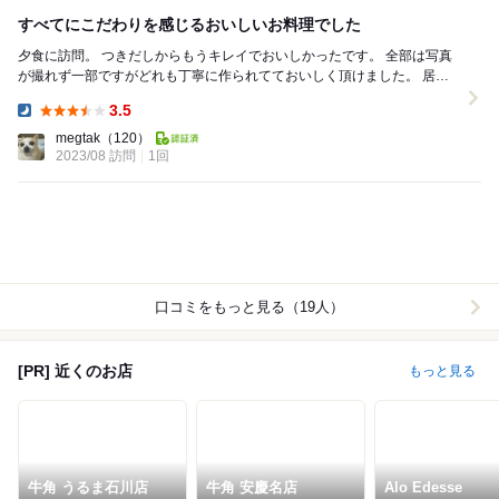
すべてにこだわりを感じるおいしいお料理でした
夕食に訪問。 つきだしからもうキレイでおいしかったです。 全部は写真
が撮れず一部ですがどれも丁寧に作られてておいしく頂けました。 居酒
屋というより創作料理という感じですかね？...
3.5
Dinner:
megtak
（120）
2023/08 訪問
1回
口コミをもっと見る（19人）
[PR] 近くのお店
もっと見る
牛角 うるま石川店
牛角 安慶名店
Alo Edesse