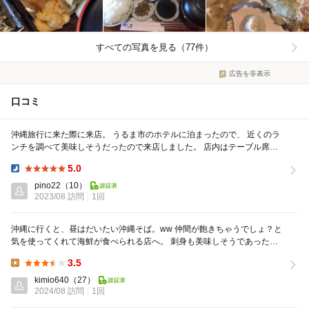
すべての写真を見る（77件）
広告を非表示
口コミ
沖縄旅行に来た際に来店。 うるま市のホテルに泊まったので、 近くのラ
ンチを調べて美味しそうだったので来店しました。 店内はテーブル席と
カウンター席がありました。 とても...
5.0
Dinner:
pino22
（10）
2023/08 訪問
1回
沖縄に行くと、昼はだいたい沖縄そば。ww 仲間が飽きちゃうでしょ？と
気を使ってくれて海鮮が食べられる店へ。 刺身も美味しそうであった
が、海鮮丼を注文。 次のアポイントがあった...
3.5
Lunch:
kimio640
（27）
2024/08 訪問
1回