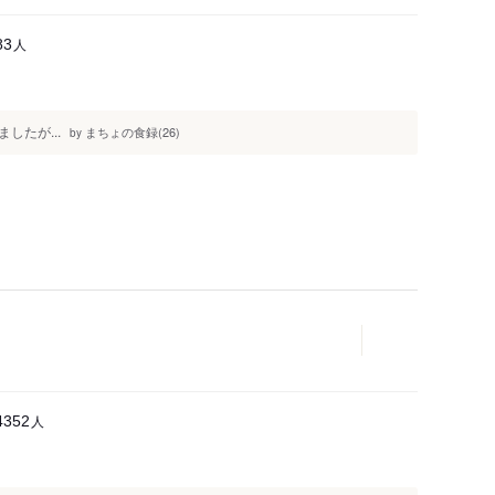
人
83
たが...
まちょの食録(26)
by
人
4352