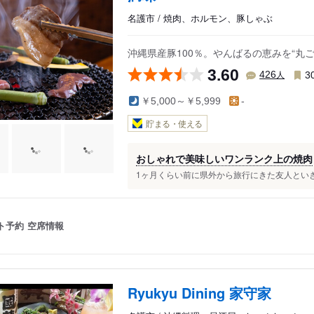
名護市 / 焼肉、ホルモン、豚しゃぶ
沖縄県産豚100％。やんばるの恵みを“丸
3.60
人
426
3
￥5,000～￥5,999
-
貯まる・使える
おしゃれで美味しいワンランク上の焼肉
1ヶ月くらい前に県外から旅行にきた友人といき
ト予約
空席情報
Ryukyu Dining 家守家