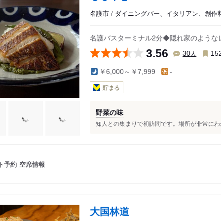
名護市 / ダイニングバー、イタリアン、創作
名護バスターミナル2分◆隠れ家のような
3.56
人
30
15
￥6,000～￥7,999
-
貯まる
野菜の味
知人との集まりで初訪問です。場所が非常にわか
ト予約
空席情報
大国林道