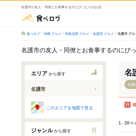
名護市の友人・同僚とお食事するのにぴったりのお店
食べログ
食べログ
沖縄 グルメ
本島北部 グルメ
名護市 グルメ
名護市 グル
名護市の友人・同僚とお食事するのにぴ
名
エリア
から探す
名護
名護市
名護市
このエリアを地図で見る
本部半島
国頭・大
1
～
20
件
ジャンル
から探す
伊江島