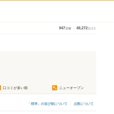
｜
947
48,272
店舗
口コミ
口コミが多い順
ニューオープン
「標準」の並び順について
点数について