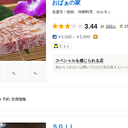
おばぁの家
名護市 / 焼肉、沖縄料理、ホルモン
3.44
人
260
1
￥5,000～￥5,999
-
貯まる
スペシャルを感じられる店
前からうわさには聞いてたけど先日友人といって
ト予約
空席情報
ＳＯＩＬ