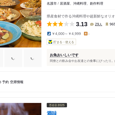
名護市 / 居酒屋、沖縄料理、創作料理
県産食材で作る沖縄料理や超新鮮なオリオ
3.13
人
29
96
￥4,000～￥4,999
-
貯まる・使える
お魚おいしいです
同僚との飲み会やお友達との食事にぴったり。内
ト予約
空席情報
満味