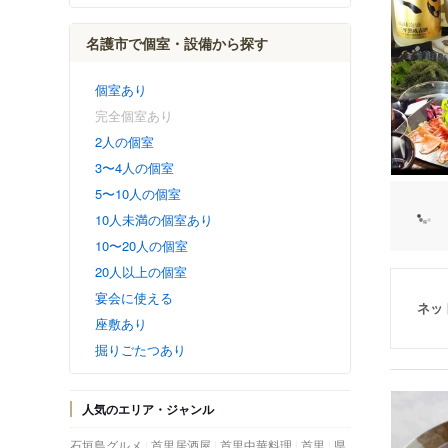
名護市で個室・設備から探す
個室あり
完全個室あり
2人の個室
3〜4人の個室
5〜10人の個室
10人未満の個室あり
10〜20人の個室
20人以上の個室
宴会に使える
ネッ
座敷あり
掘りごたつあり
人気のエリア・ジャンル
石垣島グルメ
首里居酒屋
首里中華料理
首里
県