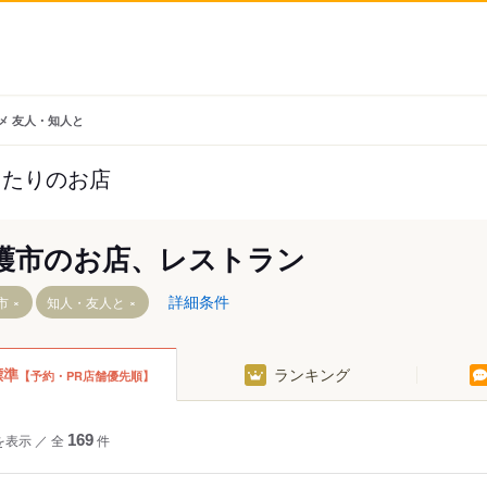
メ 友人・知人と
ったりのお店
護市のお店、レストラン
詳細条件
市
知人・友人と
標準
ランキング
【予約・PR店舗優先順】
宜味・東
を表示
／
全
169
件