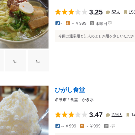
3.25
人
52
15
水曜日
-
～￥999
今回は通常麺と知人のよもぎ麺を少しいただきまし
ひがし食堂
名護市 / 食堂、かき氷
3.47
人
276
1
-
～￥999
～￥999