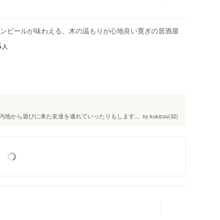
ンビールが味わえる、木の温もりが心地良い寛ぎの居酒屋
人
5
地から遊びに来た友達を連れていったりもします...
kukizou(32)
by