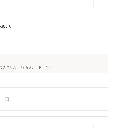
人
5353
きました...
セクシーボーイ(7)
by