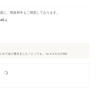
老に、県産和牛もご用意しております。
人
545
れて辿り着きました！とっても...
キヨキヨ(1333)
by