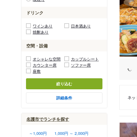
ドリンク
ワインあり
日本酒あり
焼酎あり
空間・設備
オシャレな空間
カップルシート
カウンター席
ソファー席
座敷
絞り込む
ネッ
詳細条件
名護市でランチを探す
～1,000円
1,000円 ～ 2,000円