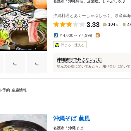
名護市 / 沖縄料理、居酒屋、しゃぶしゃぶ
沖縄料理とあぐーしゃぶしゃぶ、県産車海
3.33
人
104
4
￥4,000～￥4,999
-
貯まる・使える
沖縄旅行で外さないお店
地元の心友に聞いてみたら、知り合いに聞いてく
ト予約
空席情報
沖縄そば 薫風
名護市 / 沖縄そば