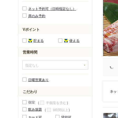
ネット予約可（日時指定なし）
席のみ予約
Vポイント
貯まる
使える
営業時間
日曜営業あり
ネッ
こだわり
個室
半個室を含む
飲み放題
3時間以上
カード可
貸切可