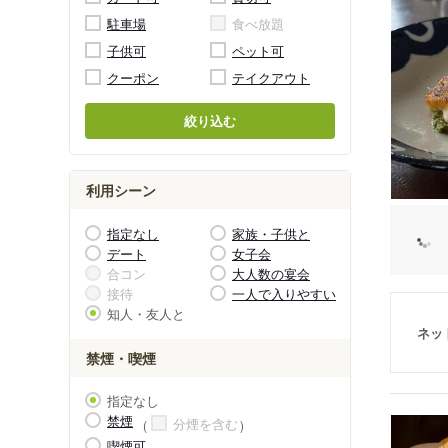
駐車場
食べ放題
子供可
ペット可
クーポン
テイクアウト
絞り込む
利用シーン
指定なし
家族・子供と
デート
女子会
合コン
大人数の宴会
接待
一人で入りやすい
知人・友人と
ネッ
禁煙・喫煙
指定なし
禁煙
分煙を含む
喫煙可