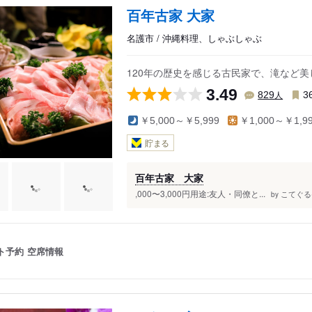
伊平屋
百年古家 大家
名護市 / 沖縄料理、しゃぶしゃぶ
120年の歴史を感じる古民家で、滝など
3.49
人
829
3
￥5,000～￥5,999
￥1,000～￥1,9
貯まる
百年古家 大家
,000〜3,000円用途:友人・同僚と...
こてぐる(
by
ト予約
空席情報