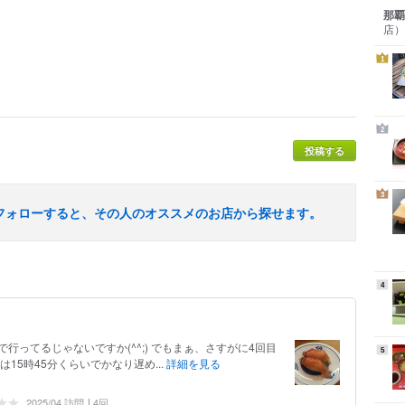
那覇
店）
1
2
投稿する
3
フォローすると、その人のオススメのお店から探せます。
4
で行ってるじゃないですか(^^;) でもまぁ、さすがに4回目
5
15時45分くらいでかなり遅め...
詳細を見る
2025/04 訪問
4回