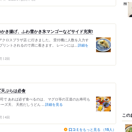
かき揚げ、ふわ雪かき氷マンゴーなどサイド充実!
アクロスプラザ店 に行きました。 受付機に人数を入力す
リントされるので席に着きます。 レーンには...
詳細を
問
2回
ズ天ぷらは必食
司で あれば必ず食べるのは、 マグロ等の王道のお寿司も
ズ天、 天然だしうどん ...
詳細を見る
この
問
4回
口コミ
をもっと見る （
15
人）