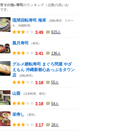
市その他×寿司
のランキング
（点数の高いお
です。
琉球回転寿司 海來
（回転寿司、ステー
キ、沖縄料理）
3.49
615
人
風月寿司
（寿司）
3.41
136
人
グルメ廻転寿司 まぐろ問屋 やざ
えもん 沖縄新都心あっぷるタウン
店
（回転寿司）
3.18
55
人
山葵
（日本料理、寿司）
3.18
54
人
栄寿し
（寿司）
3.17
18
人