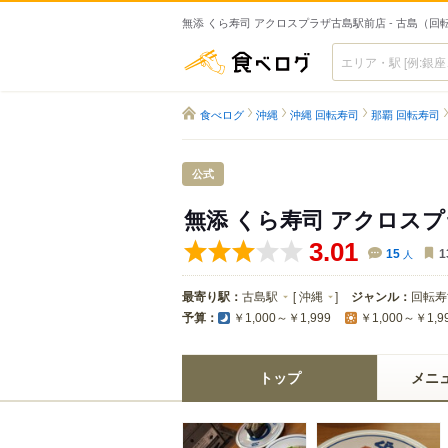
無添 くら寿司 アクロスプラザ古島駅前店 - 古島（回
食べログ
食べログ
沖縄
沖縄 回転寿司
那覇 回転寿司
公式
無添 くら寿司 アクロス
3.01
15
人
1
最寄り駅：
古島駅
[
沖縄
]
ジャンル：
回転寿
予算：
￥1,000～￥1,999
￥1,000～￥1,9
トップ
メニ