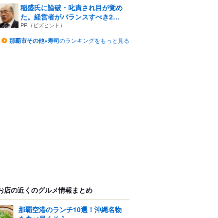
稲盛氏に論破・叱責され目が覚め
た。経営者がバランスすべき2
つ...
PR（ビズヒント）
那覇市その他×寿司
のランキングをもっと見る
お店の近くのグルメ情報まとめ
那覇空港のランチ10選！沖縄名物