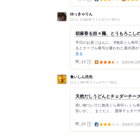
ゆっきゃりん
口コミ 2,062件
フォロワー 597人
胡麻香る担々麺、とうもろこしの
平日のお昼ごはんに、 #無添くら寿司
るとテーブル番号が書かれた案内票がプ
見る
2023/06 訪
？
13
食いしん坊光
口コミ 567件
フォロワー 152人
天然だしうどんとチェダーチー
買い物ついでに無添くら寿司へ くら寿
良いが、、 まぐたく、 濃厚チェダーチー
2024/07 訪
？
23