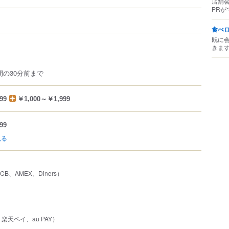
店舗
PRが
食べ
既に
きま
間の30分前まで
99
￥1,000～￥1,999
99
見る
JCB、AMEX、Diners）
、楽天ペイ、au PAY）