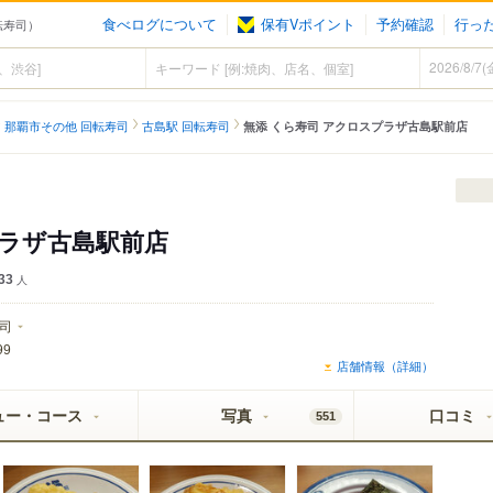
食べログについて
保有Vポイント
予約確認
行っ
転寿司）
那覇市その他 回転寿司
古島駅 回転寿司
無添 くら寿司 アクロスプラザ古島駅前店
プラザ古島駅前店
33
人
司
99
店舗情報（詳細）
ュー・コース
写真
口コミ
551