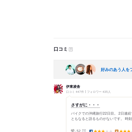
口コミ
？
好みのあう人を
伊東凌舎
口コミ 447件
フォロワー 435人
さすがに・・・
バイクでの沖縄旅行22日目。 2日連続
ともなると語るものがないです。 時刻は
？
52