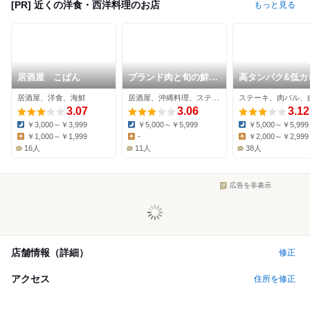
[PR] 近くの洋食・西洋料理のお店
もっと見る
居酒屋 こぱん
ブランド肉と旬の鮮魚
高タンパク&低カ
と古酒の店 秀
ーの肉料理専門
居酒屋、洋食、海鮮
居酒屋、沖縄料理、ステーキ
ステーキ、肉バル、
KikuNiku
3.07
3.06
3.12
￥3,000～￥3,999
￥5,000～￥5,999
￥5,000～￥5,999
Dinner:
Dinner:
Dinner:
￥1,000～￥1,999
-
￥2,000～￥2,999
Lunch:
Lunch:
Lunch:
16人
11人
38人
広告を非表示
店舗情報（詳細）
修正
アクセス
住所を修正