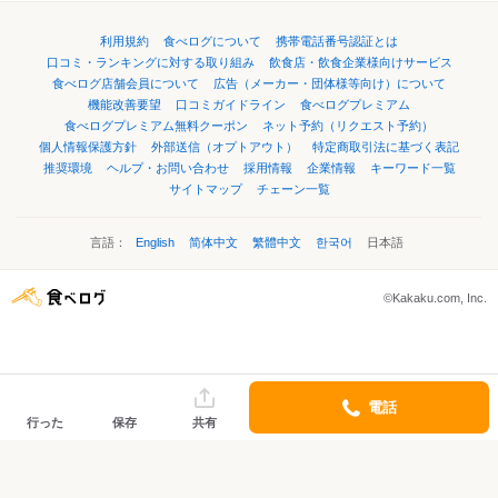
利用規約
食べログについて
携帯電話番号認証とは
口コミ・ランキングに対する取り組み
飲食店・飲食企業様向けサービス
食べログ店舗会員について
広告（メーカー・団体様等向け）について
機能改善要望
口コミガイドライン
食べログプレミアム
食べログプレミアム無料クーポン
ネット予約（リクエスト予約）
個人情報保護方針
外部送信（オプトアウト）
特定商取引法に基づく表記
推奨環境
ヘルプ・お問い合わせ
採用情報
企業情報
キーワード一覧
サイトマップ
チェーン一覧
言語：
English
简体中文
繁體中文
한국어
日本語
©Kakaku.com, Inc.
電話
行った
保存
共有