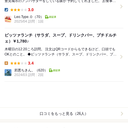
豊見城市のアンバサダーをしている妹が 予約してくれました。 お食事付
き飲み放題プランのカジュアルプラ...
3.0
Dinner:
Leo.Type.Ｏ
（70）
2025/04 訪問
1回
ピッツァランチ（サラダ、スープ、ドリンクバー、プチドルチ
ェ）￥1,780♪
木曜日の12:20ころ訪問。 注文はQRコードからもできるけど、口頭でも
OKとのこと。 ◆ピッツァランチ（サラダ、スープ、ドリンクバー、プチ
ドルチェ）￥1,780 いつの...
3.4
Lunch:
邪悪ちきん。
（620）
2024/03 訪問
2回
口コミをもっと見る（26人）