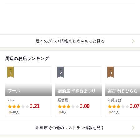
近くのグルメ情報まとめをもっと見る
周辺のお店ランキング
1
2
3
フール
居酒屋 平和台まつり
宮古そば ひらら
パン
居酒屋
沖縄そば
3.21
3.09
3.07
48人
6人
11人
那覇市その他
のレストラン情報を見る