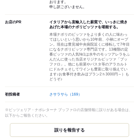
おります。
申し訳ございません。
お店のPR
イタリアから直輸入した薪窯で、いっきに焼き
あげた本場のナポリピッツァを堪能する。
本場ナポリのピッツァをより多くの人に味わっ
てほしいという思いから10年前、小禄にオープ
ン。現在は豊見城中央病院近くに移転して7年目
になるナポリピッツァ専門店です。13種類の定
番ピッツァの人気№1は水牛のモッツアレラをふ
んだんに使った当店オリジナルピッツァ「ブッ
ファロ」。他にも前菜やパスタ等のアラカルト
にドルチェそしてワインも豊富に取り揃えてい
ます♪お食事付き飲みほプラン2ｈ3000円～）も
どうぞ♪
初投稿者
さサラサら
（169）
※ピッツェリア・ナポレターナ ブッファロの店舗情報に誤りがある場合は、
以下からご報告ください。
誤りを報告する