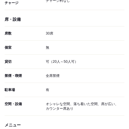
チャージ料なし
チャージ
席・設備
席数
30席
個室
無
貸切
可（20人～50人可）
禁煙・喫煙
全席禁煙
駐車場
有
空間・設備
オシャレな空間、落ち着いた空間、席が広い、
カウンター席あり
メニュー