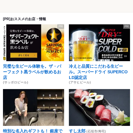
[PR]おススメのお店・情報
PR
PR
完璧な生ビール体験を。ザ・パ
冷えと品質にこだわる生ビー
ーフェクト黒ラベルが飲めるお
ル。スーパードライ SUPERCO
店
LD認定店
(サッポロビール)
(アサヒビール)
特別な名入れギフトも！ 銀座で
すし太郎
(石垣市/寿司)