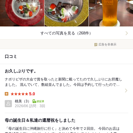
すべての写真を見る（268件）
広告を非表示
口コミ
お久しぶりです。
ナポリピザの大会で賞を取ったと新聞に載ってたので久しぶりにお邪魔し
ました。 混んでいて、数組並んでました。今回は予約して行ったので待
たずに席につけました。 新聞に掲載された影響...
5.0
Lunch:
桃美
（3）
2026/06 訪問
3回
母の誕生日＆私達の還暦祝をしました
「母の誕生日に沖縄旅行に行く」と決めて今年で２回目。 今回のお店は