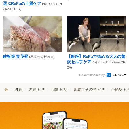
選ぶReFaの上質ケア
PR(ReFa GIN
ZA on CREA)
鉄板焼 於茂登
【銀座】ReFaで始める大人の贅
(石垣市/鉄板焼き)
沢セルフケア
PR(ReFa GINZA on CR
EA)
Recommended by
沖縄
沖縄 ピザ
那覇 ピザ
那覇市その他 ピザ
小禄駅 ピ