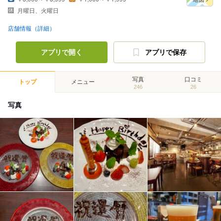
月曜日、火曜日
店舗情報（詳細）
アプリで開く
アプリで保存
写真
口コミ
トップ
メニュー
246
26
写真