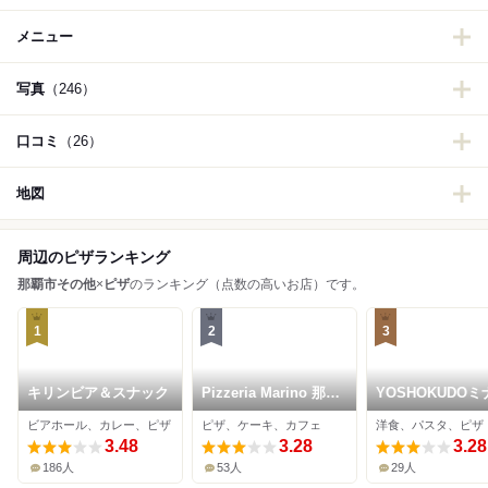
メニュー
写真
（246）
口コミ
（26）
地図
周辺のピザランキング
那覇市その他
×
ピザ
のランキング（点数の高いお店）です。
1
2
3
キリンビア＆スナック
Pizzeria Marino 那覇
YOSHOKUDOミ
メインプレイス店
ヤ 浦添店
ビアホール、カレー、ピザ
ピザ、ケーキ、カフェ
洋食、パスタ、ピザ
3.48
3.28
3.28
186人
53人
29人