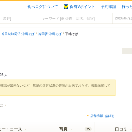
食べログについて
保有Vポイント
予約確認
行っ
首里城跡周辺 沖縄そば
首里駅 沖縄そば
下地そば
05
人
実確認が出来ないなど、店舗の運営状況の確認が出来ておらず、掲載保留して
ば
店舗情報（詳細）
ュー・コース
写真
口コミ
75