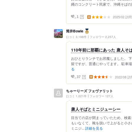
縄のコンクリート民家で、沖縄そばの旗
2025/02 訪問
？
1
筒井Bowie
口コミ 3,198件
フォロワー 2,257人
110年前に那覇にあった 唐人そ
おひとりランチでお邪魔しました。 
留ですが、普通にやってます。 駐車場は
る
2022/08 訪
？
37
ちゃーりーズ フェヴァリット
口コミ 1,021件
フォロワー 127人
唐人そばとミニジューシー
目当ての店が閉まっていたため、検索
もいなくて、靴を脱いで上がると小さ
ミニジ...
詳細を見る