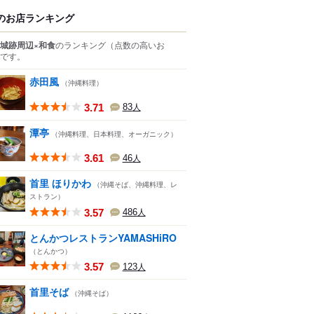
のお店ランキング
城跡周辺×和食
のランキング
（点数の高いお
です。
赤田風
（沖縄料理）
3.71
83
人
潭亭
（沖縄料理、日本料理、オーガニック）
3.61
46
人
首里 ほりかわ
（沖縄そば、沖縄料理、レ
ストラン）
3.57
486
人
とんかつレストランYAMASHiRO
（とんかつ）
3.57
123
人
首里そば
（沖縄そば）