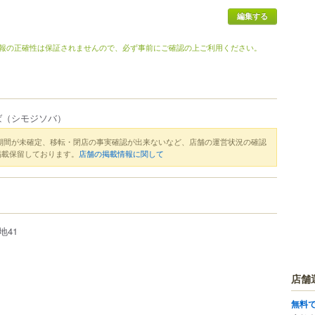
編集する
報の正確性は保証されませんので、必ず事前にご確認の上ご利用ください。
ば
（シモジソバ）
期間が未確定、移転・閉店の事実確認が出来ないなど、店舗の運営状況の確認
掲載保留しております。
店舗の掲載情報に関して
地41
店舗
無料