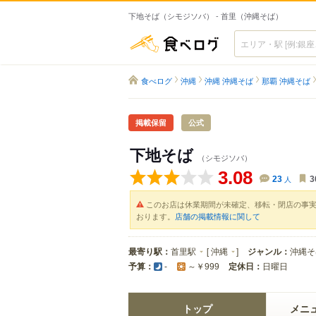
下地そば（シモジソバ） - 首里（沖縄そば）
食べログ
食べログ
沖縄
沖縄 沖縄そば
那覇 沖縄そば
掲載保留
公式
下地そば
（シモジソバ）
3.08
23
人
3
このお店は休業期間が未確定、移転・閉店の事
おります。
店舗の掲載情報に関して
最寄り駅：
首里駅
[
沖縄
]
ジャンル：
沖縄そ
予算：
定休日：
日曜日
-
～￥999
トップ
メニ