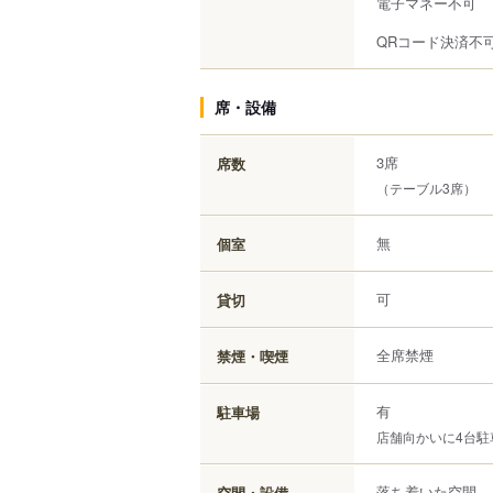
電子マネー不可
QRコード決済不
席・設備
3席
席数
（テーブル3席）
無
個室
可
貸切
全席禁煙
禁煙・喫煙
有
駐車場
店舗向かいに4台駐
落ち着いた空間、
空間・設備