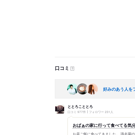
口コミ
？
好みのあう人を
ととろこととろ
口コミ 977件
フォロワー 231人
おばぁの家に行って食べてる気
お昼ご飯に食べてきました。 識名園の