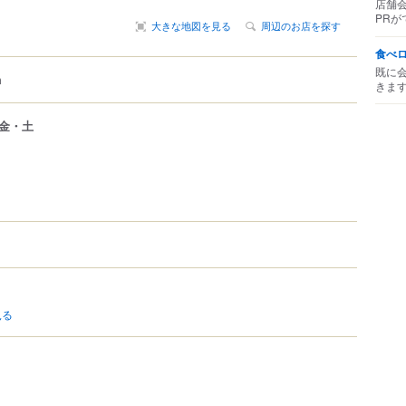
店舗
PRが
大きな地図を見る
周辺のお店を探す
食べ
既に
m
きま
金・土
見る