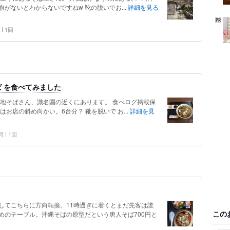
がないとわからないですねw 靴の脱いでお...
詳細を見る
1回
ば を食べてみました
下地そばさん、識名園の近くにあります。 食べログ掲載保
お店の斜め向かい。6台分？ 靴を脱いで お...
詳細を見
問
1回
してこちらに方向転換。11時過ぎに着くとまだ先客は誰
この
めのテーブル。沖縄そばの原型だという唐人そば700円と