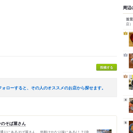
周辺
首里
店）
1
2
投稿する
3
フォローすると、その人のオススメのお店から探せます。
4
分のそば屋さん
5
通りにあるそば屋さん。 外観はかなり味にある(！？)沖