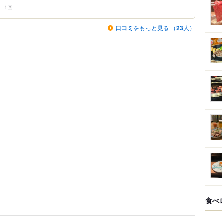
1回
口コミ
をもっと見る （
23
人）
食べ