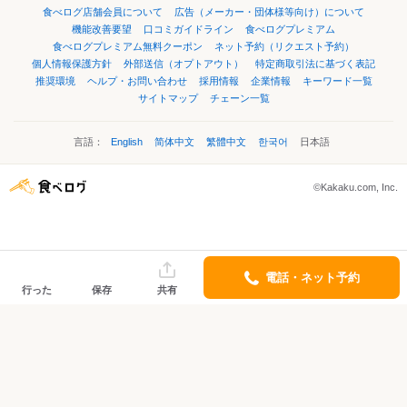
食べログ店舗会員について
広告（メーカー・団体様等向け）について
機能改善要望
口コミガイドライン
食べログプレミアム
食べログプレミアム無料クーポン
ネット予約（リクエスト予約）
個人情報保護方針
外部送信（オプトアウト）
特定商取引法に基づく表記
推奨環境
ヘルプ・お問い合わせ
採用情報
企業情報
キーワード一覧
サイトマップ
チェーン一覧
言語：
English
简体中文
繁體中文
한국어
日本語
©Kakaku.com, Inc.
電話・ネット予約
行った
保存
共有