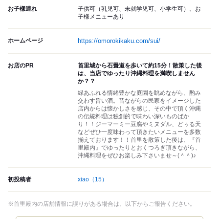
お子様連れ
子供可（乳児可、未就学児可、小学生可）、お
子様メニューあり
ホームページ
https://omorokikaku.com/sui/
お店のPR
首里城から石畳道を歩いて約15分！散策した後
は、当店でゆったり沖縄料理を満喫しません
か？？
緑あふれる情緒豊かな庭園を眺めながら、酌み
交わす旨い酒。昔ながらの民家をイメージした
店内からは懐かしさを感じ、その中で頂く沖縄
の伝統料理は独創的で味わい深いものばか
り！！ジーマーミー豆腐やミヌダル、どぅる天
などぜひ一度味わって頂きたいメニューを多数
揃えております！！首里を散策した後は、『首
里殿内』でゆったりとおくつろぎ頂きながら、
沖縄料理をぜひお楽しみ下さいませ～(＾＾)♪
初投稿者
xiao
（15）
※首里殿内の店舗情報に誤りがある場合は、以下からご報告ください。