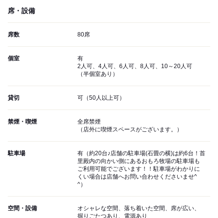
席・設備
席数
80席
個室
有
2人可、4人可、6人可、8人可、10～20人可
（半個室あり）
貸切
可（50人以上可）
禁煙・喫煙
全席禁煙
（店外に喫煙スペースがございます。）
駐車場
有（約20台♪店舗の駐車場(石畳の横)は約6台！首
里殿内の向かい側にあるおもろ牧場の駐車場も
ご利用可能でございます！！駐車場がわかりに
くい場合は店舗へお問い合わせくださいませ^
^）
空間・設備
オシャレな空間、落ち着いた空間、席が広い、
掘りごたつあり、電源あり