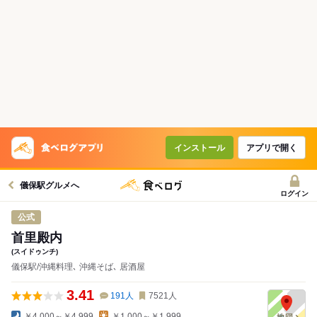
コースで使えるクーポン
戻る
クーポンを利用せず予約する
インストール
アプリで開く
儀保駅グルメへ
ログイン
公式
首里殿内
(スイドゥンチ)
儀保駅/沖縄料理､ 沖縄そば､ 居酒屋
3.41
191
人
7521
人
￥4,000～￥4,999
￥1,000～￥1,999