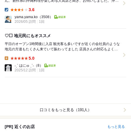
ん。 創作系の沖縄料理が楽しめる人気店と聞き、お伺いしました。 沖縄
の古民家を改装した趣のあるお店で、店...
3.6
Dinner:
yama.yama.ko
（3508）
2026/05 訪問
1回
♡⬜️ 地元民にもオススメ
平日のオープン1時間後に入店 観光客も多いですが近くの会社員のような
地元の方達もたくさん来ていて賑わってました 店員さんの対応もよくお
気に入りの場所です 普段あまりお店で...
5.0
Lunch:
˗ˏˋ はにゅ ˎˊ˗
（8）
2025/12 訪問
1回
口コミをもっと見る（191人）
[PR] 近くのお店
もっと見る