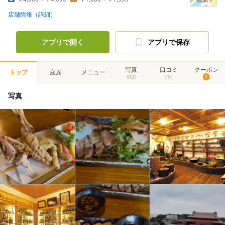
店舗情報（詳細）
アプリで開く
アプリで保存
写真
口コミ
クーポン
トップ
座席
メニュー
950
191
1
写真