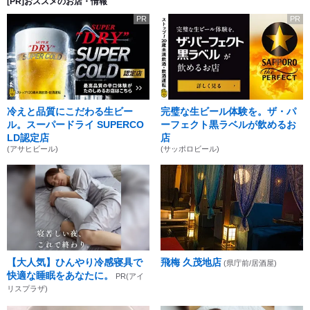
[PR]おススメのお店・情報
PR
PR
冷えと品質にこだわる生ビー
完璧な生ビール体験を。ザ・パ
ル。スーパードライ SUPERCO
ーフェクト黒ラベルが飲めるお
LD認定店
店
(アサヒビール)
(サッポロビール)
【大人気】ひんやり冷感寝具で
飛梅 久茂地店
(県庁前/居酒屋)
快適な睡眠をあなたに。
PR(アイ
リスプラザ)