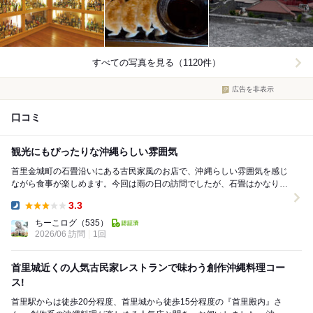
すべての写真を見る（1120件）
広告を非表示
口コミ
観光にもぴったりな沖縄らしい雰囲気
首里金城町の石畳沿いにある古民家風のお店で、沖縄らしい雰囲気を感じ
ながら食事が楽しめます。今回は雨の日の訪問でしたが、石畳はかなり滑
りやすかったので足元には注意が必要でした。 し...
3.3
Dinner:
ちーこログ
（535）
2026/06 訪問
1回
首里城近くの人気古民家レストランで味わう創作沖縄料理コー
ス!
首里駅からは徒歩20分程度、首里城から徒歩15分程度の『首里殿内』さ