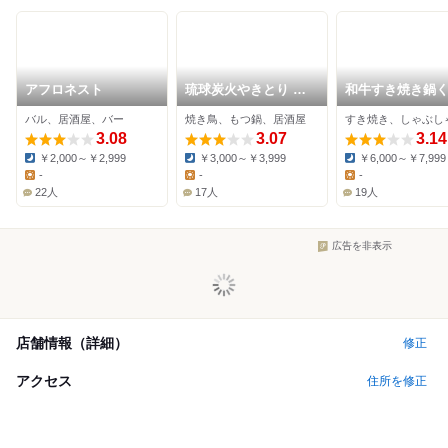
アフロネスト
琉球炭火やきとり 串
和牛すき焼き鍋
彦
つ
バル、居酒屋、バー
焼き鳥、もつ鍋、居酒屋
3.08
3.07
3.14
￥2,000～￥2,999
￥3,000～￥3,999
￥6,000～￥7,999
Dinner:
Dinner:
Dinner:
-
-
-
Lunch:
Lunch:
Lunch:
22人
17人
19人
広告を非表示
店舗情報（詳細）
修正
アクセス
住所を修正