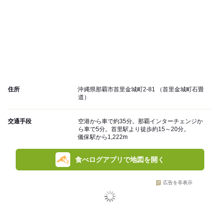
住所
沖縄県那覇市首里金城町2-81 （首里金城町石畳
道）
交通手段
空港から車で約35分。那覇インターチェンジか
ら車で5分。首里駅より徒歩約15～20分。
儀保駅から1,222m
食べログアプリで地図を開く
広告を非表示