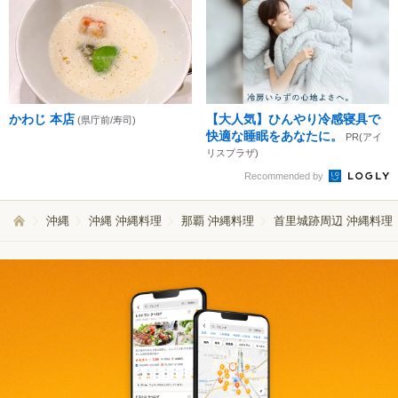
かわじ 本店
【大人気】ひんやり冷感寝具で
(県庁前/寿司)
快適な睡眠をあなたに。
PR(アイ
リスプラザ)
Recommended by
沖縄
沖縄 沖縄料理
那覇 沖縄料理
首里城跡周辺 沖縄料理