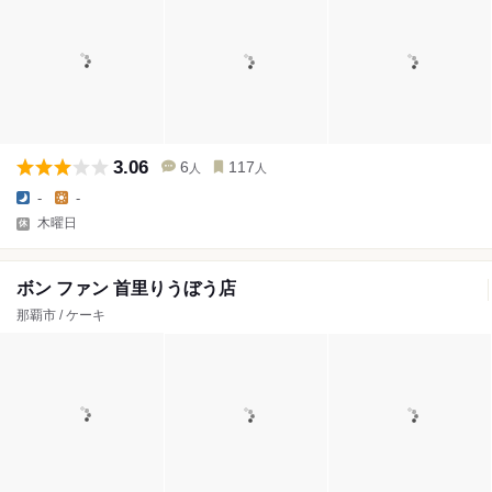
3.06
6
117
人
人
-
-
木曜日
ボン ファン 首里りうぼう店
那覇市 / ケーキ