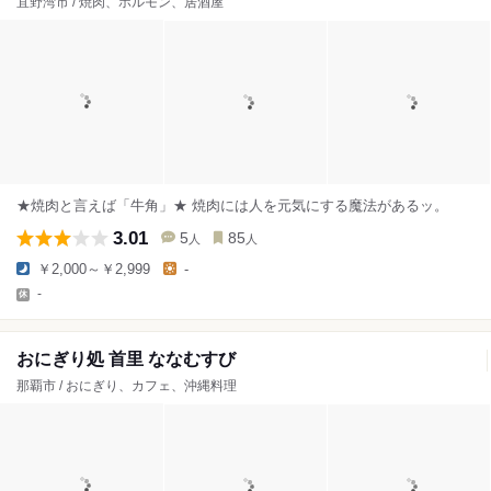
宜野湾市 / 焼肉、ホルモン、居酒屋
★焼肉と言えば「牛角」★ 焼肉には人を元気にする魔法があるッ。
3.01
5
85
人
人
￥2,000～￥2,999
-
-
おにぎり処 首里 ななむすび
那覇市 / おにぎり、カフェ、沖縄料理