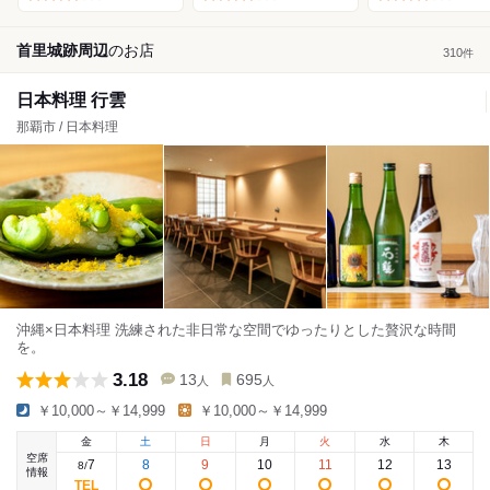
首里城跡周辺
の
お店
310
件
日本料理 行雲
那覇市 / 日本料理
沖縄×日本料理 洗練された非日常な空間でゆったりとした贅沢な時間
を。
3.18
13
695
人
人
￥10,000～￥14,999
￥10,000～￥14,999
金
土
日
月
火
水
木
空席
7
8
9
10
11
12
13
8
/
情報