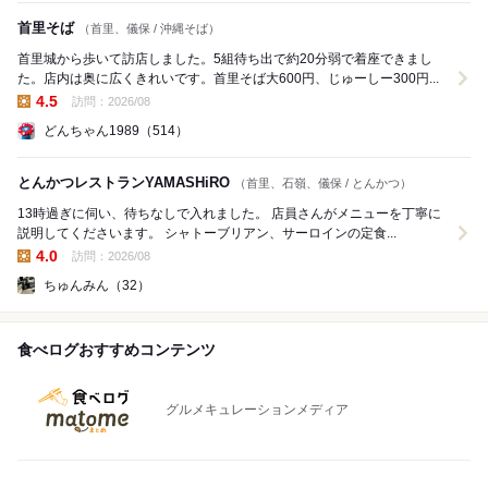
首里そば
（首里、儀保 / 沖縄そば）
首里城から歩いて訪店しました。5組待ち出で約20分弱で着座できまし
た。店内は奥に広くきれいです。首里そば大600円、じゅーしー300円...
4.5
訪問：2026/08
昼の点数:
どんちゃん1989（514）
とんかつレストランYAMASHiRO
（首里、石嶺、儀保 / とんかつ）
13時過ぎに伺い、待ちなしで入れました。 店員さんがメニューを丁寧に
説明してくださいます。 シャトーブリアン、サーロインの定食...
4.0
訪問：2026/08
昼の点数:
ちゅんみん（32）
食べログおすすめコンテンツ
グルメキュレーションメディア