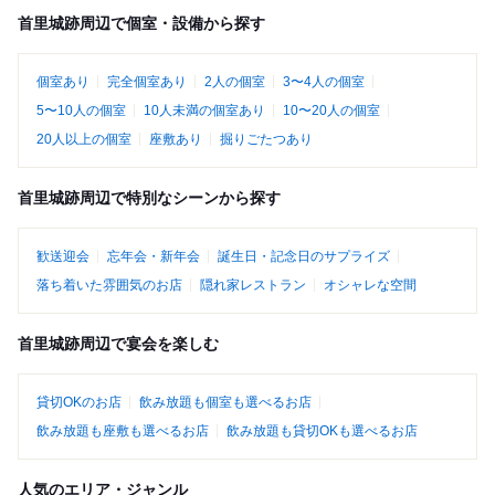
首里城跡周辺で個室・設備から探す
個室あり
完全個室あり
2人の個室
3〜4人の個室
5〜10人の個室
10人未満の個室あり
10〜20人の個室
20人以上の個室
座敷あり
掘りごたつあり
首里城跡周辺で特別なシーンから探す
歓送迎会
忘年会・新年会
誕生日・記念日のサプライズ
落ち着いた雰囲気のお店
隠れ家レストラン
オシャレな空間
首里城跡周辺で宴会を楽しむ
貸切OKのお店
飲み放題も個室も選べるお店
飲み放題も座敷も選べるお店
飲み放題も貸切OKも選べるお店
人気のエリア・ジャンル