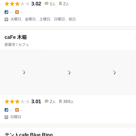
3.02
1
2
人
人
-
-
火曜日、金曜日、土曜日、日曜日、祝日
caFe 木箱
那覇市 / カフェ
3.01
2
369
人
人
-
-
日曜日
テントcafe Blue Ring