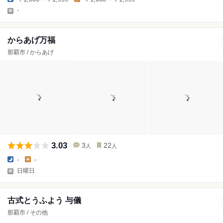
-
からあげ万福
那覇市 / からあげ
3.03
3
22
人
人
-
-
日曜日
古式とうふよう 与儀
那覇市 / その他