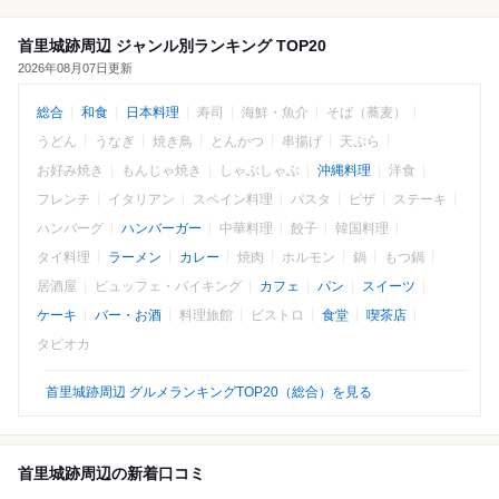
首里城跡周辺 ジャンル別ランキング TOP20
2026年08月07日更新
総合
和食
日本料理
寿司
海鮮・魚介
そば（蕎麦）
うどん
うなぎ
焼き鳥
とんかつ
串揚げ
天ぷら
お好み焼き
もんじゃ焼き
しゃぶしゃぶ
沖縄料理
洋食
フレンチ
イタリアン
スペイン料理
パスタ
ピザ
ステーキ
ハンバーグ
ハンバーガー
中華料理
餃子
韓国料理
タイ料理
ラーメン
カレー
焼肉
ホルモン
鍋
もつ鍋
居酒屋
ビュッフェ・バイキング
カフェ
パン
スイーツ
ケーキ
バー・お酒
料理旅館
ビストロ
食堂
喫茶店
タピオカ
首里城跡周辺 グルメランキングTOP20（総合）を見る
首里城跡周辺の新着口コミ