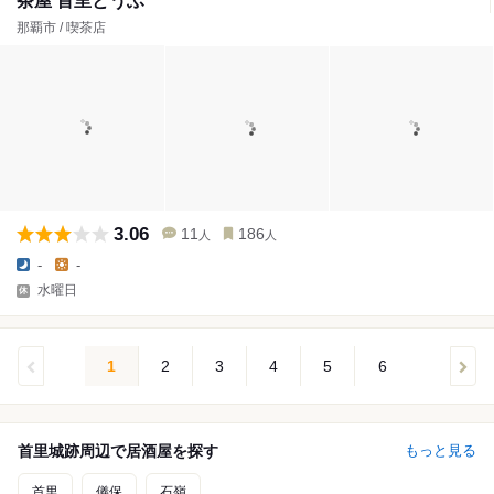
茶屋 首里とうふ
那覇市 / 喫茶店
3.06
11
186
人
人
-
-
水曜日
1
2
3
4
5
6
首里城跡周辺で居酒屋を探す
もっと見る
首里
儀保
石嶺