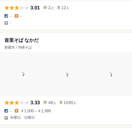
3.01
2
12
人
人
-
-
-
首里そば なかだ
那覇市 / 沖縄そば
3.33
48
1590
人
人
-
￥1,000～￥1,999
木曜日、日曜日