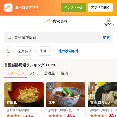
インストール
アプリで開く
ログイン
変更
首里城跡周辺
空席あり
予算
他の検索条件
首里城跡周辺ランキング TOP3
レストラン
ランチ
居酒屋
焼肉
1
2
3
赤田風
潭亭
首里 ほりかわ
那覇市 / 沖縄料理
那覇市 / 沖縄料理、日本料理、オーガニック
3.71
3.61
3.57