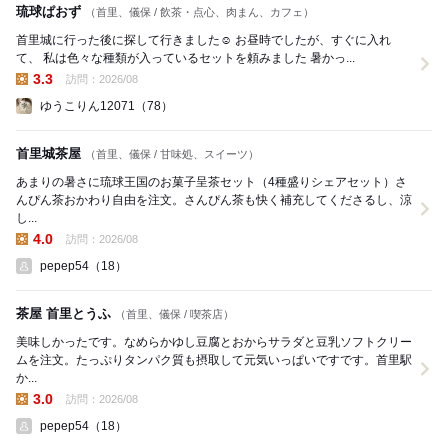
琉球ぱおず
（首里、儀保 / 飲茶・点心、肉まん、カフェ）
首里城に行った後に探して行きました☺️ お昼時でしたが、すぐに入れ
て、 私は色々な種類が入っているセットを頼みました 暑かっ...
3.3
訪問：2026/08
昼の点数:
ゆうこりん12071（78）
首里城茶屋
（首里、儀保 / 甘味処、スイーツ）
あまりの暑さに琉球王国のお菓子呈茶セット（4種盛りシェアセット）さ
んぴん茶おかわり自由を注文。さんぴん茶も快く補充してくださるし、涼
し...
4.0
訪問：2026/08
昼の点数:
pepep54（18）
茶屋 首里とうふ
（首里、儀保 / 喫茶店）
美味しかったです。なめらかゆし豆腐とおからサラダと豆乳ソフトクリー
ムを注文。たっぷりタンパク質も摂取して元気いっぱいですです。首里駅
か...
3.0
訪問：2026/08
昼の点数:
pepep54（18）