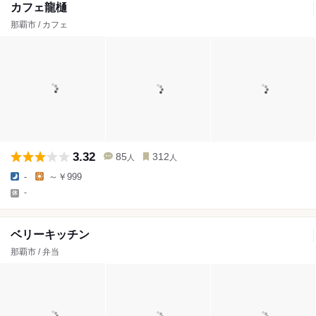
カフェ龍樋
那覇市 / カフェ
3.32
85
312
人
人
-
～￥999
-
ベリーキッチン
那覇市 / 弁当