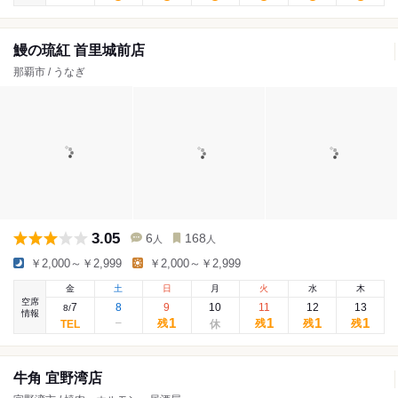
鰻の琉紅 首里城前店
那覇市 / うなぎ
3.05
6
168
人
人
￥2,000～￥2,999
￥2,000～￥2,999
金
土
日
月
火
水
木
空席
7
8
9
10
11
12
13
8
/
情報
1
1
1
1
残
残
残
残
牛角 宜野湾店