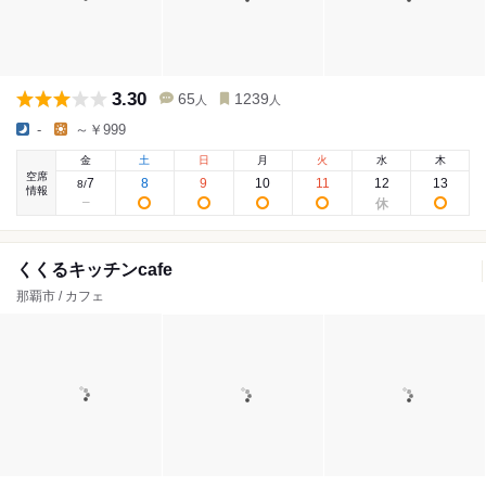
3.30
65
1239
人
人
-
～￥999
金
土
日
月
火
水
木
空席
7
8
9
10
11
12
13
8
/
情報
くくるキッチンcafe
那覇市 / カフェ