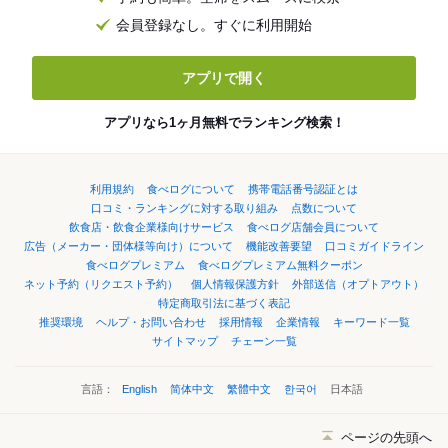
会員登録なし。すぐに利用開始
アプリで開く
アプリなら1ヶ月無料でランキング検索！
利用規約
食べログについて
携帯電話番号認証とは
口コミ・ランキングに対する取り組み
点数について
飲食店・飲食企業様向けサービス
食べログ店舗会員について
広告（メーカー・団体様等向け）について
機能改善要望
口コミガイドライン
食べログプレミアム
食べログプレミアム無料クーポン
ネット予約（リクエスト予約）
個人情報保護方針
外部送信（オプトアウト）
特定商取引法に基づく表記
推奨環境
ヘルプ・お問い合わせ
採用情報
企業情報
キーワード一覧
サイトマップ
チェーン一覧
言語：
English
简体中文
繁體中文
한국어
日本語
ページの先頭へ