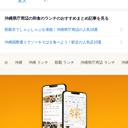
す。
沖縄県庁周辺の和食のランチのおすすめまとめ記事を見る
那覇市でしゃぶしゃぶを堪能！沖縄県庁周辺の人気19選
沖縄国際通りでソーキそばを食べよう！駅近の人気店10選
沖縄
沖縄 ランチ
那覇 ランチ
沖縄県庁周辺 ランチ
沖