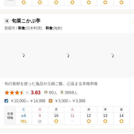
旬菜こかぶ亭
4
那覇市 /
和食
(日本料理)、
和食
(海鮮)
旬の食材を使った逸品や土鍋ご飯、心温まる本格和食
3.63
80
3868
人
人
￥10,000～￥14,999
￥3,000～￥3,999
土
日
月
火
水
木
金
空席
8
9
10
11
12
13
14
8
/
情報