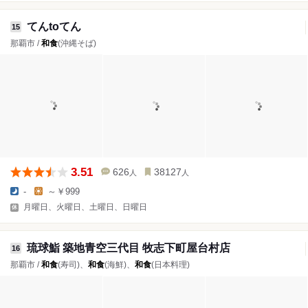
てんtoてん
15
那覇市 /
和食
(沖縄そば)
3.51
626
38127
人
人
-
～￥999
月曜日、火曜日、土曜日、日曜日
琉球鮨 築地青空三代目 牧志下町屋台村店
16
那覇市 /
和食
(寿司)、
和食
(海鮮)、
和食
(日本料理)