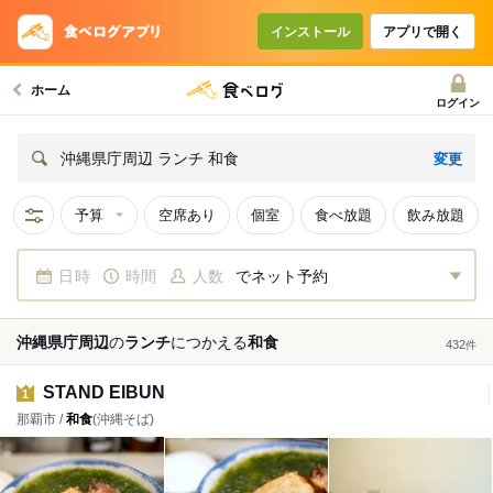
インストール
アプリで開く
ホーム
ログイン
変更
沖縄県庁周辺 ランチ 和食
予算
空席あり
個室
食べ放題
飲み放題
日時
時間
人数
でネット予約
沖縄県庁周辺
の
ランチ
につかえる
和食
432
件
STAND EIBUN
1
那覇市 /
和食
(沖縄そば)