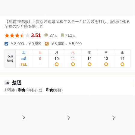
【那覇市牧志】上質な沖縄県産和牛ステーキに舌鼓を打ち、記憶に残る
至福のひと時を愉しむ
3.51
27
711
人
人
￥8,000～￥9,999
￥5,000～￥5,999
土
日
月
火
水
木
金
空席
8
9
10
11
12
13
14
8
/
情報
楚辺
18
那覇市 /
和食
(沖縄そば)、
和食
(海鮮)