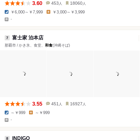
3.60
453
18060
人
人
￥6,000～￥7,999
￥3,000～￥3,999
-
富士家 泊本店
7
那覇市 / かき氷、食堂、
和食
(沖縄そば)
3.55
451
16927
人
人
～￥999
～￥999
-
INDIGO
8