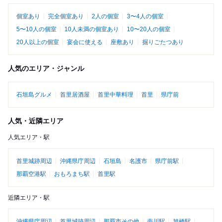
個室あり
完全個室あり
2人の個室
3〜4人の個室
5〜10人の個室
10人未満の個室あり
10〜20人の個室
20人以上の個室
宴会に使える
座敷あり
掘りごたつあり
人気のエリア・ジャンル
石垣島グルメ
首里居酒屋
首里中華料理
首里
県庁前
人気・近隣エリア
人気エリア・駅
首里城跡周辺
沖縄県庁周辺
石垣島
名護市
県庁前駅
那覇空港駅
おもろまち駅
首里駅
近隣エリア・駅
沖縄県庁周辺
首里城跡周辺
那覇市その他
壺川駅
旭橋駅