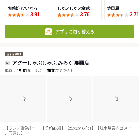
旬菜処 びいどろ
しゃぶしゃぶ金武
赤田風
3.91
3.76
3.7
アプリに切り替える
アグーしゃぶしゃぶ みるく 那覇店
6
那覇市 /
和食
(豚しゃぶ)、
和食
(すき焼き)
【ランチ営業中！】【予約必須】【空港から5分】【駐車場案内はメイ
ン写真に】