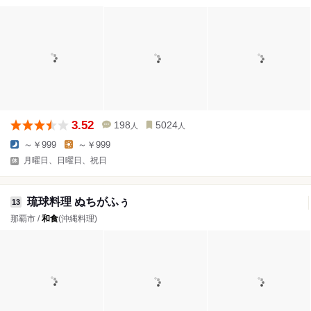
3.52
198
5024
人
人
～￥999
～￥999
月曜日、日曜日、祝日
琉球料理 ぬちがふぅ
13
那覇市 /
和食
(沖縄料理)