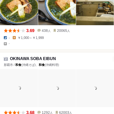
3.69
438
20065
人
人
-
￥1,000～￥1,999
-
OKINAWA SOBA EIBUN
2
那覇市 /
和食
(沖縄そば)、
和食
(沖縄料理)
3.68
1292
62003
人
人