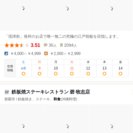
「琉球前」発祥のお店で唯一無二の究極の江戸前鮨を目指します。
3.51
35
2094
人
人
￥4,000～￥4,999
￥2,000～￥2,999
土
日
月
火
水
木
金
空席
8
9
10
11
12
13
14
8
/
情報
鉄板焼ステーキレストラン 碧 牧志店
17
那覇市 / 鉄板焼き、ステーキ、
和食
(沖縄料理)