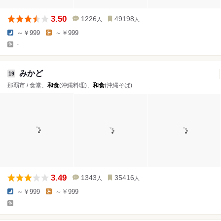
3.50
1226
49198
人
人
～￥999
～￥999
-
みかど
19
那覇市 / 食堂、
和食
(沖縄料理)、
和食
(沖縄そば)
3.49
1343
35416
人
人
～￥999
～￥999
-