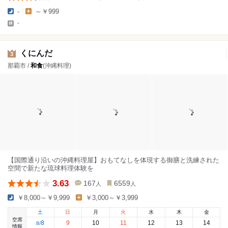
-
～￥999
-
くにんだ
3
那覇市 /
和食
(沖縄料理)
【国際通り沿いの沖縄料理屋】おもてなしを体現する御膳と洗練された
空間で新たな琉球料理体験を
3.63
167
6559
人
人
￥8,000～￥9,999
￥3,000～￥3,999
土
日
月
火
水
木
金
空席
8
9
10
11
12
13
14
8
/
情報