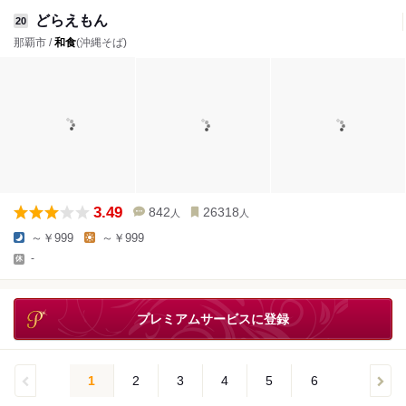
どらえもん
20
那覇市 /
和食
(沖縄そば)
3.49
842
26318
人
人
～￥999
～￥999
-
プレミアムサービスに登録
1
2
3
4
5
6