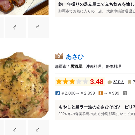
約一年振りの足立屋にて立ち飲みを愉し
那覇市でお気に入りの一店。 大衆串揚酒場 足立
あさひ
3
那覇市 /
居酒屋
、沖縄料理、創作料理
3.48
人
310
-
￥2,000～￥2,999
～￥999
もやしと島ラー油のあさひそば♪ ピリ
2024 冬の奄美群島の旅で 沖縄那覇にやって来