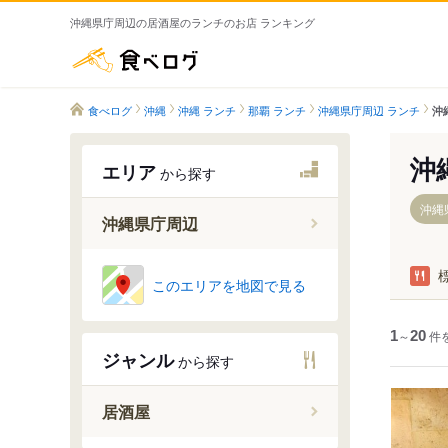
沖縄県庁周辺の居酒屋のランチのお店 ランキング
食べログ
食べログ
沖縄
沖縄 ランチ
那覇 ランチ
沖縄県庁周辺 ランチ
沖
沖
エリア
から探す
沖縄
沖縄県庁周辺
壺川駅
このエリアを地図で見る
旭橋駅
県庁前駅
1
～
20
件
ジャンル
から探す
美栄橋駅
牧志駅
居酒屋
安里駅