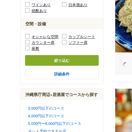
ワインあり
日本酒あり
焼酎あり
空間・設備
オシャレな空間
カップルシート
カウンター席
ソファー席
座敷
絞り込む
詳細条件
沖縄県庁周辺×居酒屋でコースから探す
3,000円以下のコース
4,000円以下のコース
5,000円〜8,000円以下のコース
ネット予約できるお店