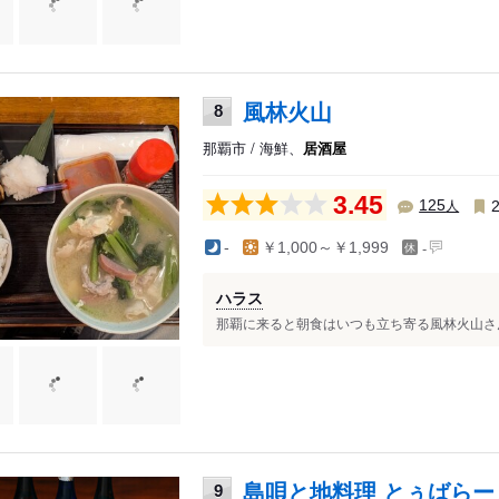
風林火山
8
那覇市 / 海鮮、
居酒屋
3.45
人
125
-
-
￥1,000～￥1,999
ハラス
那覇に来ると朝食はいつも立ち寄る風林火山さん
島唄と地料理 とぅばらー
9