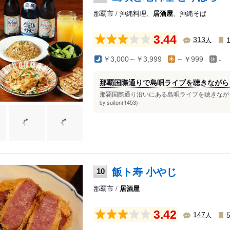
那覇市 / 沖縄料理、
居酒屋
、沖縄そば
3.44
人
313
-
￥3,000～￥3,999
～￥999
那覇国際通りで島唄ライブを聴きながら
那覇国際通り沿いにある島唄ライブを聴きながら
suiton(1453)
by
飯ト寿 小やじ
10
那覇市 /
居酒屋
3.42
人
147