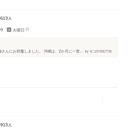
人
8613
火曜日
99
んにお邪魔しました。 沖縄は、2か月に一度...
モコ0103(719)
by
人
9913