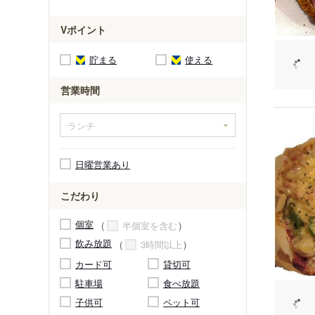
Vポイント
貯まる
使える
営業時間
日曜営業あり
こだわり
個室
半個室を含む
飲み放題
3時間以上
カード可
貸切可
駐車場
食べ放題
子供可
ペット可