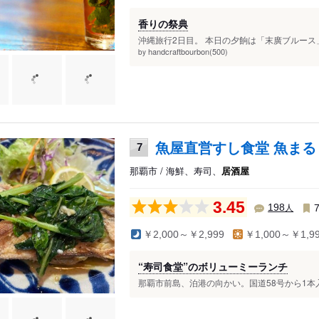
香りの祭典
沖縄旅行2日目。 本日の夕餉は「末廣ブルース」
handcraftbourbon(500)
by
魚屋直営すし食堂 魚まる
7
那覇市 / 海鮮、寿司、
居酒屋
3.45
人
198
￥2,000～￥2,999
￥1,000～￥1,9
“寿司食堂”のボリューミーランチ
那覇市前島、泊港の向かい。国道58号から1本入っ