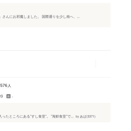
さんにお邪魔しました。 国際通りを少し南へ、...
人
7576
-
99
たところにある”すし食堂”。 ”海鮮食堂”で...
あば(3371)
by