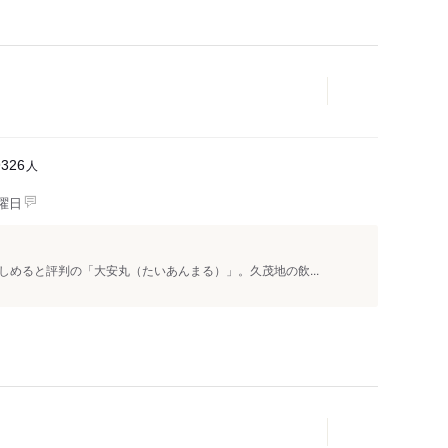
人
9326
曜日
めると評判の「大安丸（たいあんまる）」。久茂地の飲...