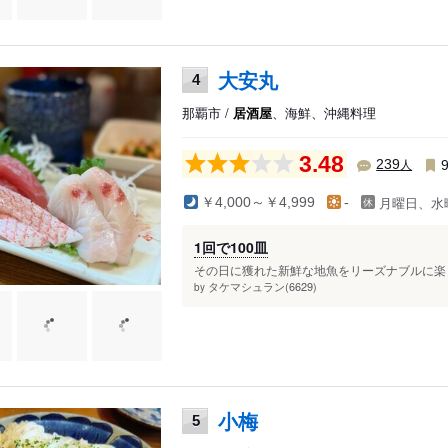
大安丸
4
那覇市 /
居酒屋
、海鮮、沖縄料理
3.48
人
239
月曜日、水
￥4,000～￥4,999
-
1回で100皿
その日に獲れた新鮮な地魚をリーズナブルに楽し
タケマシュラン(6629)
by
小梅
5