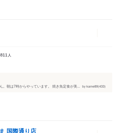
人
2811
。朝は7時からやっています。 焼き魚定食が美...
kame89(433)
by
ま 国際通り店