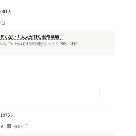
人
5061
曜日
ぽくない！大人が好む創作酒場！
予約していたのですが時間があったので0次回利用...
人
11875
日曜日
99