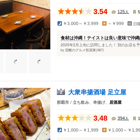
3.54
人
125
日
￥3,000～￥3,999
～￥999
食材は沖縄！テイストは良い意味で沖縄
2025年2月上旬に訪問しました！ 別のお店を
流離のグルメ投資家(367)
by
大衆串揚酒場 足立屋
2
那覇市 / 立ち飲み、串揚げ、
居酒屋
3.48
人
394
￥1,000～￥1,999
￥1,000～￥1,9