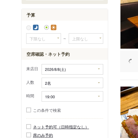
予算
～
空席確認・ネット予約
来店日
人数
時間
この条件で検索
ネット予約可（日時指定なし）
席のみ予約