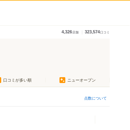
｜
4,326
323,574
店舗
口コミ
口コミが多い順
ニューオープン
点数について