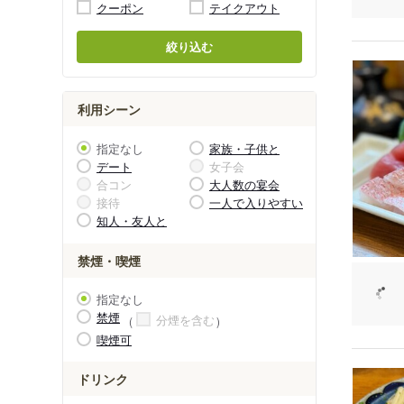
クーポン
テイクアウト
絞り込む
利用シーン
指定なし
家族・子供と
デート
女子会
合コン
大人数の宴会
接待
一人で入りやすい
知人・友人と
禁煙・喫煙
指定なし
禁煙
分煙を含む
喫煙可
ドリンク