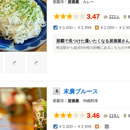
那覇市 /
居酒屋
、カレー
3.47
人
221
￥3,000～￥3,999
￥2,000～￥2,9
那覇で見つけた通いたくなる居酒屋さん
牧志駅から徒歩5分程の距離にあるこちらの小梅さ
末廣ブルース
6
那覇市 /
居酒屋
、沖縄料理
3.46
人
219
-
￥3,000～￥3,999
-