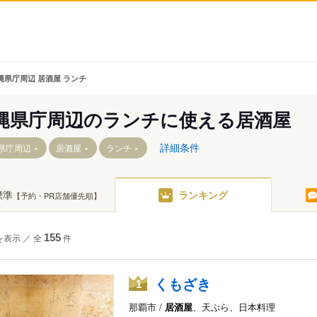
縄県庁周辺 居酒屋 ランチ
縄県庁周辺のランチに使える居酒屋
詳細条件
県庁周辺
居酒屋
ランチ
標準
ランキング
【予約・PR店舗優先順】
を表示
／
全
155
件
くもざき
1
那覇市 /
居酒屋
、天ぷら、日本料理