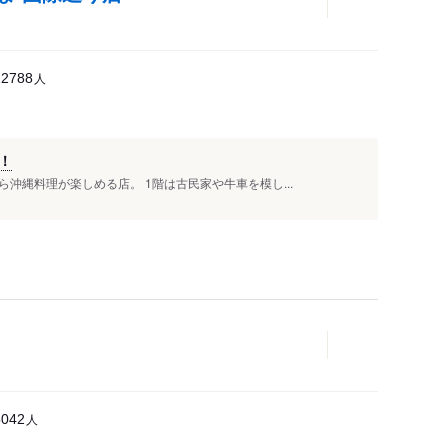
人
12788
！
沖縄料理が楽しめる店。 1階は古民家や牛車を模し...
人
5042