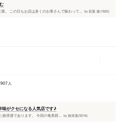
む
屋。 この日もお店は多くのお客さんで賑わって...
彩葉 遼(1920)
by
人
7907
辛味がクセになる人気店です♪
た旅浪漫であります。 今回の奄美群...
旅浪漫(5216)
by