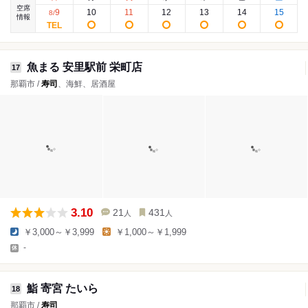
空席
9
10
11
12
13
14
15
8
/
情報
魚まる 安里駅前 栄町店
17
那覇市 /
寿司
、海鮮、居酒屋
3.10
21
431
人
人
￥3,000～￥3,999
￥1,000～￥1,999
-
鮨 寄宮 たいら
18
那覇市 /
寿司