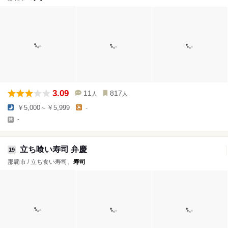
3.09
11
817
人
人
￥5,000～￥5,999
-
-
立ち喰い寿司 弁慶
19
那覇市 / 立ち食い寿司、
寿司