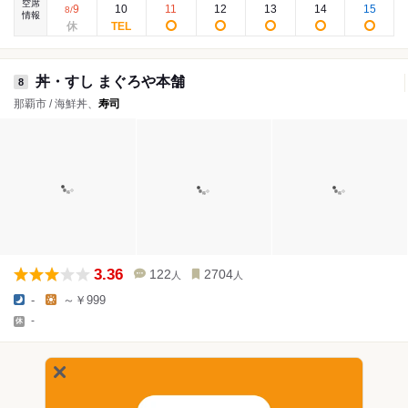
空席
9
10
11
12
13
14
15
8
/
情報
丼・すし まぐろや本舗
8
那覇市 / 海鮮丼、
寿司
3.36
122
2704
人
人
-
～￥999
-