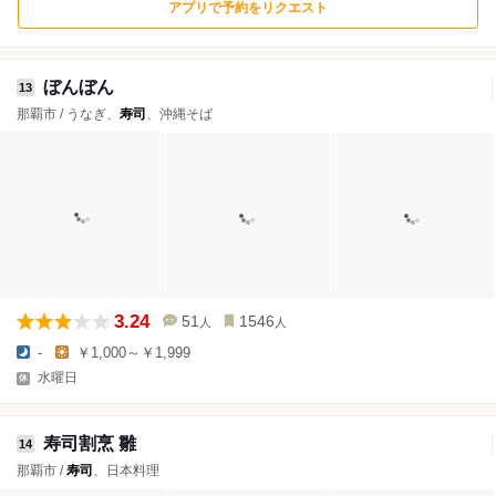
アプリで予約をリクエスト
ぼんぼん
13
那覇市 / うなぎ、
寿司
、沖縄そば
3.24
51
1546
人
人
-
￥1,000～￥1,999
水曜日
寿司割烹 雛
14
那覇市 /
寿司
、日本料理