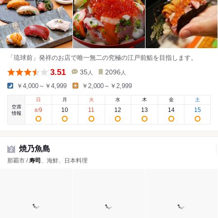
「琉球前」発祥のお店で唯一無二の究極の江戸前鮨を目指します。
3.51
35
2096
人
人
￥4,000～￥4,999
￥2,000～￥2,999
日
月
火
水
木
金
土
空席
9
10
11
12
13
14
15
8
/
情報
焼乃魚島
2
那覇市 /
寿司
、海鮮、日本料理