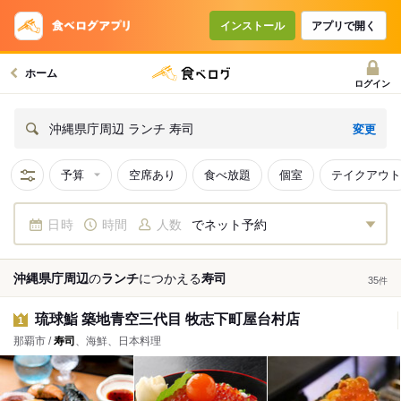
インストール
アプリで開く
ホーム
ログイン
変更
沖縄県庁周辺 ランチ 寿司
予算
空席あり
食べ放題
個室
テイクアウト
日時
時間
人数
でネット予約
沖縄県庁周辺
の
ランチ
につかえる
寿司
35
件
琉球鮨 築地青空三代目 牧志下町屋台村店
1
那覇市 /
寿司
、海鮮、日本料理