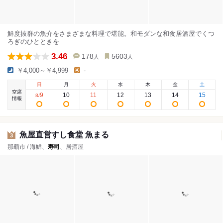
鮮度抜群の魚介をさまざまな料理で堪能。和モダンな和食居酒屋でくつ
ろぎのひとときを
3.46
178
5603
人
人
￥4,000～￥4,999
-
日
月
火
水
木
金
土
空席
9
10
11
12
13
14
15
8
/
情報
魚屋直営すし食堂 魚まる
3
那覇市 / 海鮮、
寿司
、居酒屋