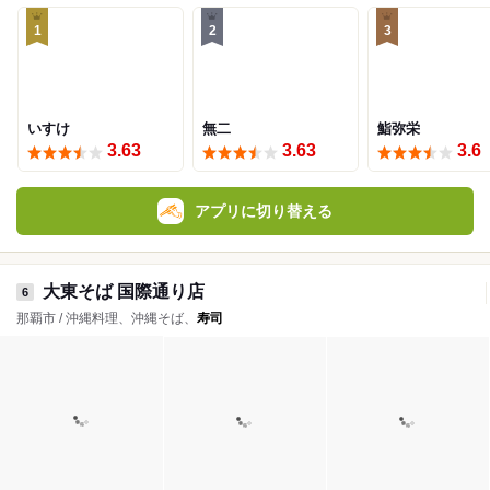
1
2
3
いすけ
無二
鮨弥栄
3.63
3.63
3.6
アプリに切り替える
大東そば 国際通り店
6
那覇市 / 沖縄料理、沖縄そば、
寿司