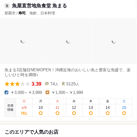
魚屋直営地魚食堂 魚まる
5
那覇市 /
寿司
、海鮮、日本料理
魚まる3店舗目NEWOPEN！沖縄近海のおいしい魚と豊富な泡盛で、楽
しいひと時を満喫♪
3.39
74
3125
人
人
￥3,000～￥3,999
￥1,000～￥1,999
日
月
火
水
木
金
土
空席
9
10
11
12
13
14
15
8
/
情報
このエリアで人気のお店