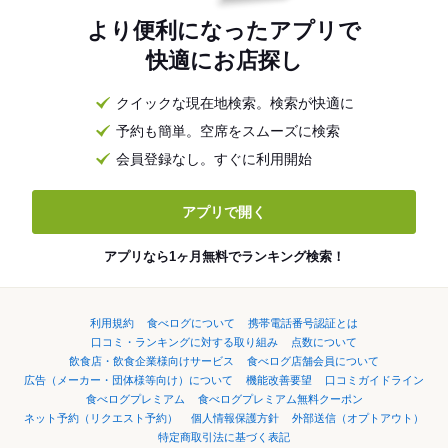
より便利になったアプリで
快適にお店探し
クイックな現在地検索。検索が快適に
予約も簡単。空席をスムーズに検索
会員登録なし。すぐに利用開始
アプリで開く
アプリなら1ヶ月無料でランキング検索！
利用規約
食べログについて
携帯電話番号認証とは
口コミ・ランキングに対する取り組み
点数について
飲食店・飲食企業様向けサービス
食べログ店舗会員について
広告（メーカー・団体様等向け）について
機能改善要望
口コミガイドライン
食べログプレミアム
食べログプレミアム無料クーポン
ネット予約（リクエスト予約）
個人情報保護方針
外部送信（オプトアウト）
特定商取引法に基づく表記