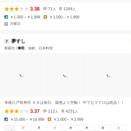
3.38
71
1284
人
人
￥1,000～￥1,999
￥1,000～￥1,999
月曜日
夢すし
7
那覇市 /
寿司
、海鮮、日本料理
本格江戸前寿司 ネタは毎日、築地より空輸！ 中でもマグロは絶品！！
3.37
112
4231
人
人
￥15,000～￥19,999
￥2,000～￥2,999
日
月
火
水
木
金
土