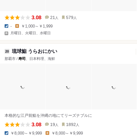
3.08
21
579
人
人
-
￥1,000～￥1,999
月曜日、火曜日、水曜日
琉球鮨 うらおにかい
20
那覇市 /
寿司
、日本料理、海鮮
本格的な江戸前鮨を沖縄の地にてリーズナブルに
3.08
19
1892
人
人
￥8,000～￥9,999
￥8,000～￥9,999