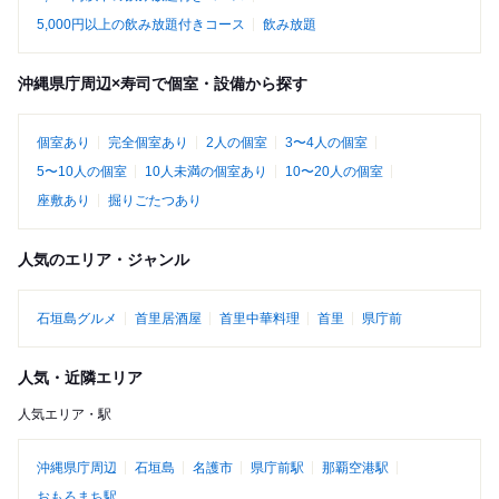
5,000円以上の飲み放題付きコース
飲み放題
沖縄県庁周辺×寿司で個室・設備から探す
個室あり
完全個室あり
2人の個室
3〜4人の個室
5〜10人の個室
10人未満の個室あり
10〜20人の個室
座敷あり
掘りごたつあり
人気のエリア・ジャンル
石垣島グルメ
首里居酒屋
首里中華料理
首里
県庁前
人気・近隣エリア
人気エリア・駅
沖縄県庁周辺
石垣島
名護市
県庁前駅
那覇空港駅
おもろまち駅