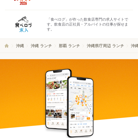
「食べログ」が作った飲食店専門の求人サイトで
す。飲食店の正社員・アルバイトの仕事が探せま
す。
沖縄
沖縄 ランチ
那覇 ランチ
沖縄県庁周辺 ランチ
沖