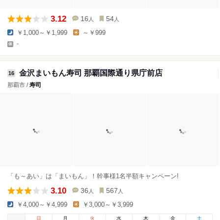
3.12
16
54
人
人
￥1,000～￥1,999
～￥999
-
金沢まいもん寿司 那覇国際通り県庁前店
16
那覇市 /
寿司
「も～あい」は「まいもん」！幹事様1名半額キャンペーン!
3.10
36
567
人
人
￥4,000～￥4,999
￥3,000～￥3,999
日
月
火
水
木
金
土