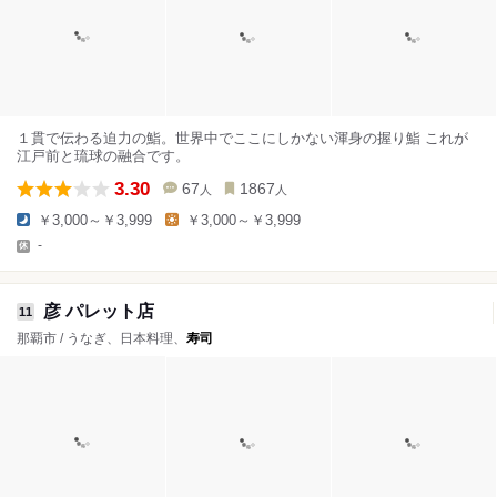
１貫で伝わる迫力の鮨。世界中でここにしかない渾身の握り鮨 これが
江戸前と琉球の融合です。
3.30
67
1867
人
人
￥3,000～￥3,999
￥3,000～￥3,999
-
彦 パレット店
11
那覇市 / うなぎ、日本料理、
寿司