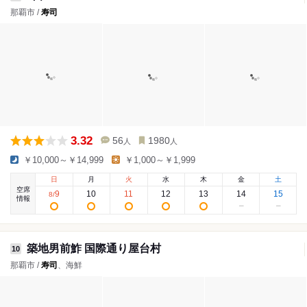
那覇市 /
寿司
3.32
56
1980
人
人
￥10,000～￥14,999
￥1,000～￥1,999
日
月
火
水
木
金
土
空席
9
10
11
12
13
14
15
8
/
情報
築地男前鮓 国際通り屋台村
10
那覇市 /
寿司
、海鮮