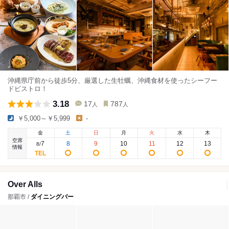
沖縄県庁前から徒歩5分、厳選した生牡蠣、沖縄食材を使ったシーフー
ドビストロ！
3.18
17
787
人
人
￥5,000～￥5,999
-
金
土
日
月
火
水
木
空席
7
8
9
10
11
12
13
8
/
情報
Over Alls
那覇市 /
ダイニングバー