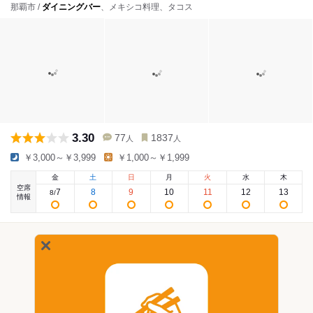
那覇市 /
ダイニングバー
、メキシコ料理、タコス
3.30
77
1837
人
人
￥3,000～￥3,999
￥1,000～￥1,999
金
土
日
月
火
水
木
空席
7
8
9
10
11
12
13
8
/
情報