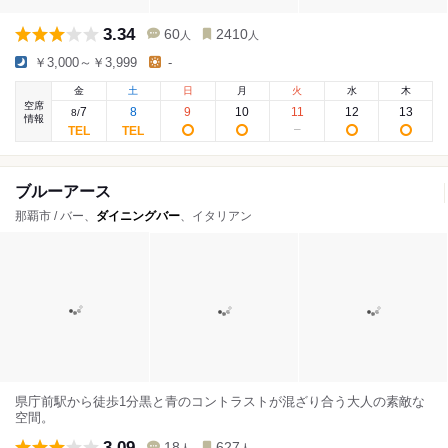
3.34
60
2410
人
人
￥3,000～￥3,999
-
金
土
日
月
火
水
木
空席
7
8
9
10
11
12
13
8
/
情報
ブルーアース
那覇市 / バー、
ダイニングバー
、イタリアン
県庁前駅から徒歩1分黒と青のコントラストが混ざり合う大人の素敵な
空間。
3.09
18
627