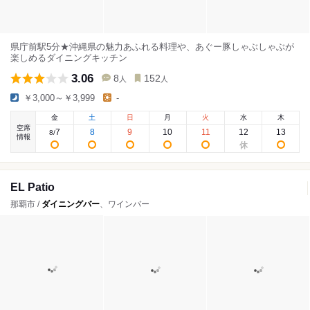
県庁前駅5分★沖縄県の魅力あふれる料理や、あぐー豚しゃぶしゃぶが
楽しめるダイニングキッチン
3.06
8
152
人
人
￥3,000～￥3,999
-
金
土
日
月
火
水
木
空席
7
8
9
10
11
12
13
8
/
情報
EL Patio
那覇市 /
ダイニングバー
、ワインバー