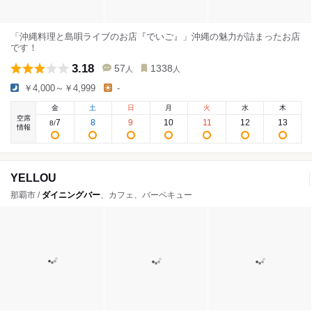
「沖縄料理と島唄ライブのお店『でいご』」沖縄の魅力が詰まったお店
です！
3.18
57
1338
人
人
￥4,000～￥4,999
-
金
土
日
月
火
水
木
空席
7
8
9
10
11
12
13
8
/
情報
YELLOU
那覇市 /
ダイニングバー
、カフェ、バーベキュー