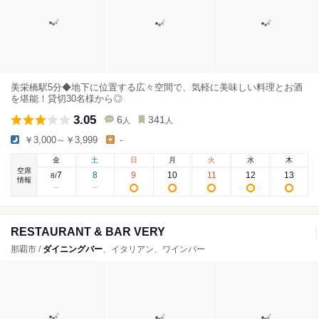
美栄橋駅5分◆地下に位置する広々空間で、気軽に美味しい料理とお酒
を堪能！貸切30名様から◎
3.05
6
341
人
人
￥3,000～￥3,999
-
金
土
日
月
火
水
木
空席
7
8
9
10
11
12
13
8
/
情報
RESTAURANT & BAR VERY
那覇市 /
ダイニングバー
、イタリアン、ワインバー