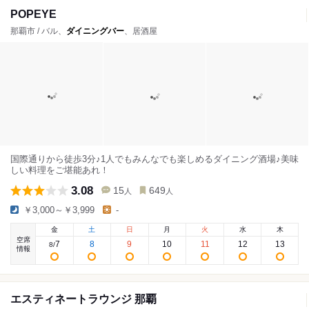
POPEYE
那覇市 / バル、
ダイニングバー
、居酒屋
国際通りから徒歩3分♪1人でもみんなでも楽しめるダイニング酒場♪美味
しい料理をご堪能あれ！
3.08
15
649
人
人
￥3,000～￥3,999
-
金
土
日
月
火
水
木
空席
7
8
9
10
11
12
13
8
/
情報
エスティネートラウンジ 那覇