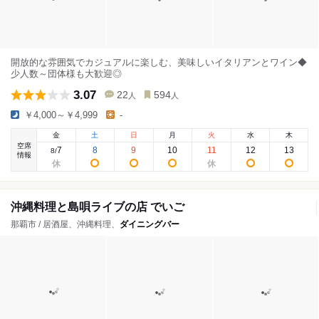
開放的な雰囲気でカジュアルに楽しむ、美味しいイタリアンとワイン◆
少人数～団体様も大歓迎◎
3.07
22
594
人
人
￥4,000～￥4,999
-
金
土
日
月
火
水
木
空席
7
8
9
10
11
12
13
8
/
情報
沖縄料理と島唄ライブの店 でいご
那覇市 / 居酒屋、沖縄料理、
ダイニングバー