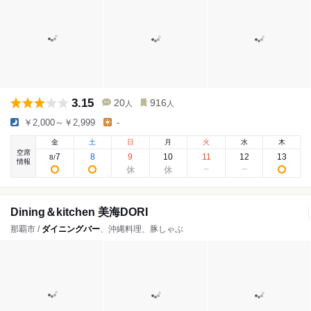
3.15
20
916
人
人
￥2,000～￥2,999
-
金
土
日
月
火
水
木
空席
7
8
9
10
11
12
13
8
/
情報
Dining＆kitchen 美海DORI
那覇市 /
ダイニングバー
、沖縄料理、豚しゃぶ