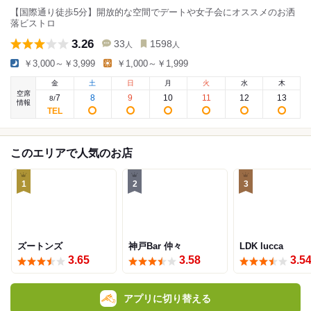
【国際通り徒歩5分】開放的な空間でデートや女子会にオススメのお洒
落ビストロ
3.26
33
1598
人
人
￥3,000～￥3,999
￥1,000～￥1,999
金
土
日
月
火
水
木
空席
7
8
9
10
11
12
13
8
/
情報
このエリアで人気のお店
1
2
3
ズートンズ
神戸Bar 仲々
LDK lucca
3.65
3.58
3.5
アプリに切り替える