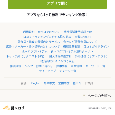
アプリで開く
アプリなら1ヶ月無料でランキング検索！
利用規約
食べログについて
携帯電話番号認証とは
口コミ・ランキングに対する取り組み
点数について
飲食店・飲食企業様向けサービス
食べログ店舗会員について
広告（メーカー・団体様等向け）について
機能改善要望
口コミガイドライン
食べログプレミアム
食べログプレミアム無料クーポン
ネット予約（リクエスト予約）
個人情報保護方針
外部送信（オプトアウト）
特定商取引法に基づく表記
推奨環境
ヘルプ・お問い合わせ
採用情報
企業情報
キーワード一覧
サイトマップ
チェーン一覧
言語：
English
简体中文
繁體中文
한국어
日本語
ページの先頭へ
©Kakaku.com, Inc.