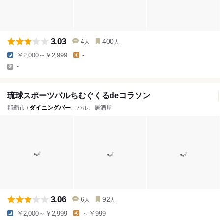
3.03
4
400
人
人
￥2,000～￥2,999
-
-
琉球スポーツバルちむぐくるdeコラソン
那覇市 /
ダイニングバー
、バル、居酒屋
3.06
6
92
人
人
￥2,000～￥2,999
～￥999