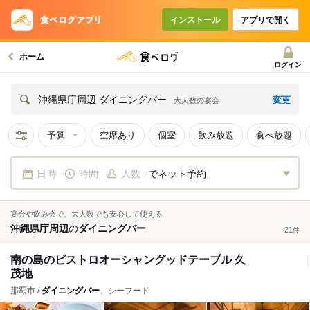
インストール
アプリで開く
ホーム
ログイン
変更
沖縄県庁周辺 ダイニングバー
大人数の宴会
予算
空席あり
個室
飲み放題
食べ放題
日時
時間
人数
でネット予約
宴会や飲み会で、大人数でも安心して使える
沖縄県庁周辺
の
ダイニングバー
21
件
南の島のビストロオーシャングッドテーブル 久
茂地
那覇市 /
ダイニングバー
、シーフード