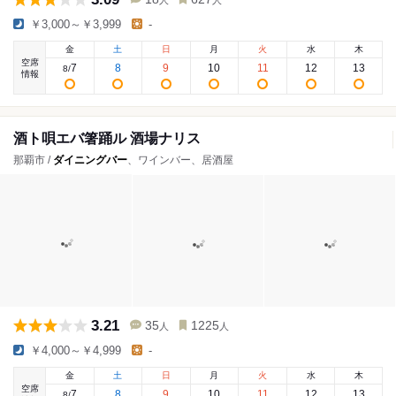
人
人
￥3,000～￥3,999
-
金
土
日
月
火
水
木
空席
7
8
9
10
11
12
13
8
/
情報
酒ト唄エバ箸踊ル 酒場ナリス
那覇市 /
ダイニングバー
、ワインバー、居酒屋
3.21
35
1225
人
人
￥4,000～￥4,999
-
金
土
日
月
火
水
木
空席
7
8
9
10
11
12
13
8
/