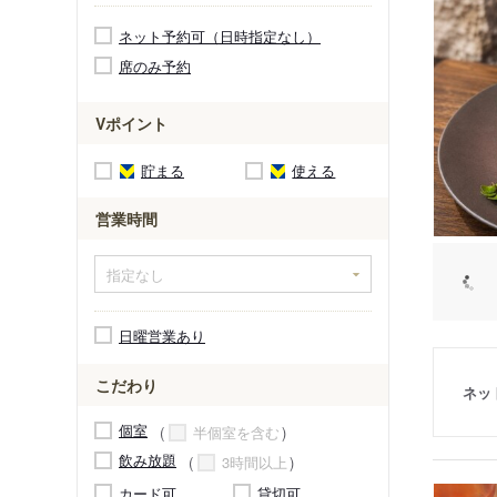
ネット予約可（日時指定なし）
席のみ予約
Vポイント
貯まる
使える
営業時間
日曜営業あり
こだわり
ネッ
個室
半個室を含む
飲み放題
3時間以上
カード可
貸切可