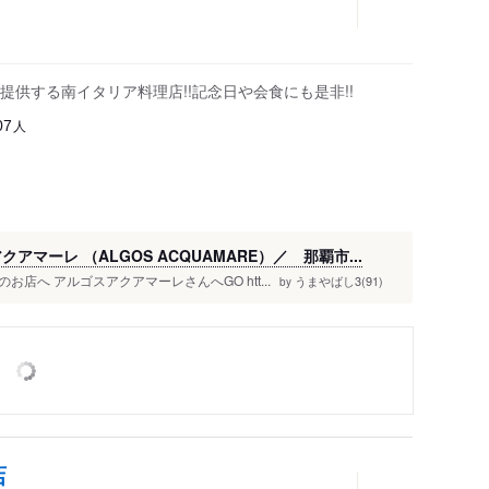
供する南イタリア料理店!!記念日や会食にも是非!!
人
07
マーレ （ALGOS ACQUAMARE）／ 那覇市...
へ アルゴスアクアマーレさんへGO htt...
うまやばし3(91)
by
店