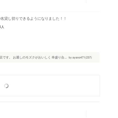
80名貸し切りできるようになりました！！
人
4
す。 お通しのモズクがおいしく 串盛り合...
ayano471(237)
by