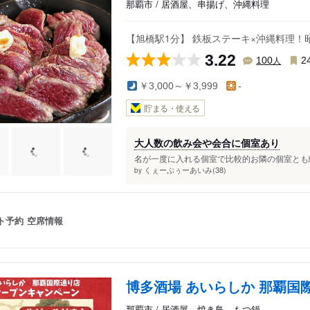
那覇市 / 居酒屋、串揚げ、沖縄料理
【旭橋駅1分】 鉄板ステーキ×沖縄料理
3.22
人
100
2
￥3,000～￥3,999
-
貯まる・使える
大人数の飲み会や会合に個室あり
名が一度に入れる個室で比較的お隣の個室とも離
くぇーぶぅーあいみ(38)
by
ト予約
空席情報
博多酒場 あいらしか 那覇国
那覇市 / 居酒屋、焼き鳥、もつ鍋