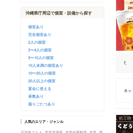
沖縄県庁周辺で個室・設備から探す
個室あり
完全個室あり
2人の個室
3〜4人の個室
5〜10人の個室
10人未満の個室あり
10〜20人の個室
20人以上の個室
宴会に使える
ネッ
座敷あり
掘りごたつあり
人気のエリア・ジャンル
石垣島グルメ
首里居酒屋
首里中華料理
首里
県