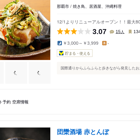
那覇市 / 焼き鳥、居酒屋、沖縄料理
12/1よりリニューアルオープン！！最大
3.07
人
15
13
￥3,000～￥3,999
-
貯まる・使える
国際通りからふらふらと歩きながら発見したお店で
ト予約
空席情報
団欒酒場 赤とんぼ