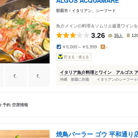
ALGOS ACQUAMARE
那覇市 / イタリアン、シーフード
魚介メインの料理＆ソムリエ厳選ワインを提
3.26
人
35
12
￥5,000～￥5,999
-
貯まる・使える
イタリア魚介料理とワイン アルゴス アクア
沖縄 那覇に到着 イタリアンのシーフードのお店
ト予約
空席情報
焼鳥パーラー ゴウ 平和通り