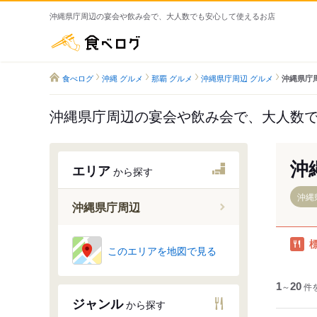
沖縄県庁周辺の宴会や飲み会で、大人数でも安心して使えるお店
食べログ
食べログ
沖縄 グルメ
那覇 グルメ
沖縄県庁周辺 グルメ
沖縄県庁
沖縄県庁周辺の宴会や飲み会で、大人数
沖
エリア
から探す
沖縄
沖縄県庁周辺
壺川駅
このエリアを地図で見る
旭橋駅
県庁前駅
1
～
20
件
ジャンル
から探す
美栄橋駅