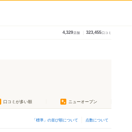
｜
4,329
323,455
店舗
口コミ
口コミが多い順
ニューオープン
「標準」の並び順について
点数について