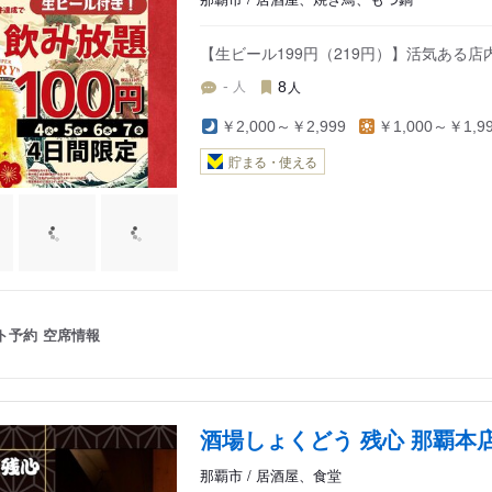
【生ビール199円（219円）】活気ある
人
人
-
8
￥2,000～￥2,999
￥1,000～￥1,9
貯まる・使える
ト予約
空席情報
酒場しょくどう 残心 那覇本
那覇市 / 居酒屋、食堂