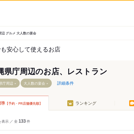
周辺 グルメ 大人数の宴会
でも安心して使えるお店
縄県庁周辺のお店、レストラン
詳細条件
県庁周辺
大人数の宴会
標準
ランキング
【予約・PR店舗優先順】
を表示
／
全
133
件