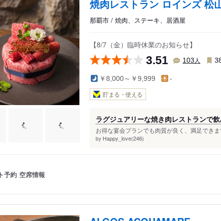
焼肉レストラン ロインズ 松
那覇市 / 焼肉、ステーキ、居酒屋
【8/7（金）臨時休業のお知らせ】
3.51
人
103
3
￥8,000～￥9,999
-
貯まる・使える
ラグジュアリーな焼き肉レストランで飲み
お得な宴会プランでも肉質が良く、満足できますよ
Happy_love(246)
by
ト予約
空席情報