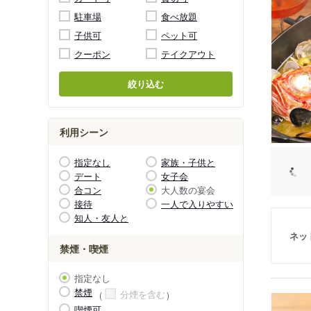
駐車場
食べ放題
子供可
ペット可
クーポン
テイクアウト
絞り込む
利用シーン
指定なし
家族・子供と
デート
女子会
合コン
大人数の宴会
接待
一人で入りやすい
知人・友人と
ネッ
禁煙・喫煙
指定なし
禁煙
分煙を含む
喫煙可