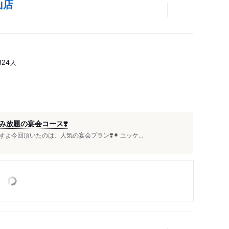
山店
人
824
放題の宴会コース❣️
今回頂いたのは、人気の宴会プラン❣️⚫︎ ユッケ...