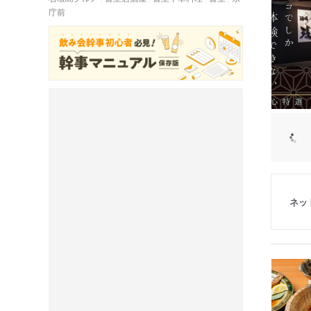
庁前
ネッ