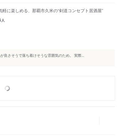
気軽に楽しめる、那覇市久米の“剣道コンセプト居酒屋”
人
4
が良さそうで落ち着けそうな雰囲気のため。 実際...