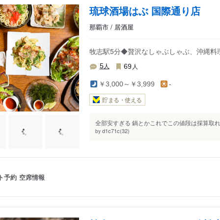
琉球酒場はぶ 国際通り店
那覇市 / 居酒屋
牧志駅5分◆贅沢なしゃぶしゃぶ、沖縄料
人
人
5
69
￥3,000～￥3,999
-
貯まる・使える
全部安すぎる 鍋とかこれでこの値段は採算取れ
d1c71c(32)
by
ト予約
空席情報