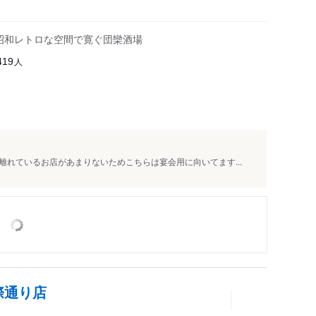
！昭和レトロな空間で寛ぐ団欒酒場
人
419
れているお店があまりないためこちらは宴会用に向いてます...
際通り店