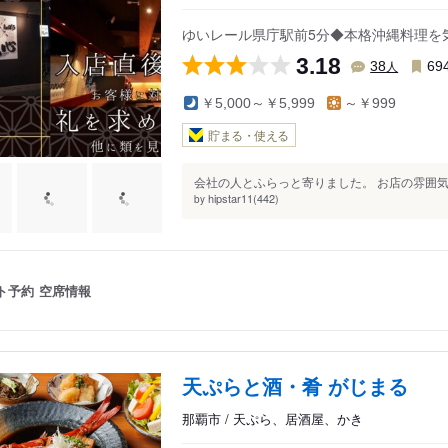
ゆいレール県庁駅前5分◆本格沖縄料理を
3.18
人
38
69
￥5,000～￥5,999
～￥999
貯まる・使える
会社の人とふらっと寄りました。 お店の雰囲気
hipstar11(442)
by
ト予約
空席情報
天ぷらと酒・肴 がじまる
那覇市 / 天ぷら、居酒屋、かき