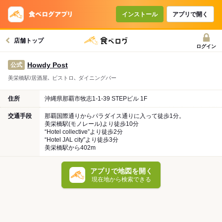
インストール
アプリで開く
店舗トップ
ログイン
Howdy Post
公式
美栄橋駅/居酒屋､ ビストロ､ ダイニングバー
住所
沖縄県那覇市牧志1-1-39 STEPビル 1F
交通手段
那覇国際通りからパラダイス通りに入って徒歩1分。
美栄橋駅(モノレール)より徒歩10分
“Hotel collective”より徒歩2分
“Hotel JAL city”より徒歩3分
美栄橋駅から402m
アプリで地図を開く
現在地から検索できる