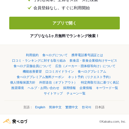
会員登録なし。すぐに利用開始
アプリで開く
アプリなら1ヶ月無料でランキング検索！
利用規約
食べログについて
携帯電話番号認証とは
口コミ・ランキングに対する取り組み
飲食店・飲食企業様向けサービス
食べログ店舗会員について
広告（メーカー・団体様等向け）について
機能改善要望
口コミガイドライン
食べログプレミアム
食べログプレミアム無料クーポン
ネット予約（リクエスト予約）
個人情報保護方針
外部送信（オプトアウト）
特定商取引法に基づく表記
推奨環境
ヘルプ・お問い合わせ
採用情報
企業情報
キーワード一覧
サイトマップ
チェーン一覧
言語：
English
简体中文
繁體中文
한국어
日本語
©Kakaku.com, Inc.