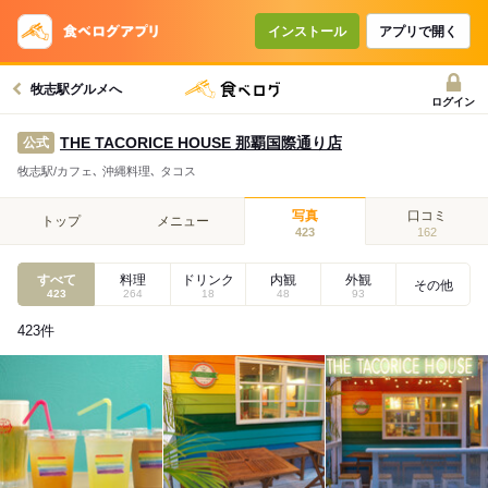
インストール
アプリで開く
牧志駅グルメへ
ログイン
THE TACORICE HOUSE 那覇国際通り店
公式
牧志駅/カフェ､ 沖縄料理､ タコス
写真
口コミ
トップ
メニュー
423
162
すべて
料理
ドリンク
内観
外観
その他
423
264
18
48
93
423
件