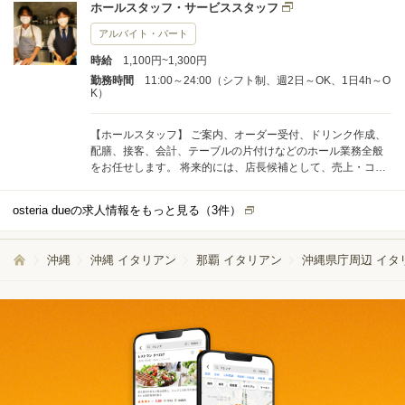
ホールスタッフ・サービススタッフ
は、これまでの経験やスキルに応じた業務からスタートするため、無理なく
仕事に慣れていけます。 少しずつ担当範囲を広げながら、着実にステップア
アルバイト・パート
ップしていきましょう。 将来的には、店長候補として店舗運営にも関わって
時給
1,100円~1,300円
いただく予定です。 売上や原価の管理、スタッフのシフト調整、指導や育成
など、マネジメント業務にも挑戦できる環境です。 ソムリエとしての専門性
勤務時間
11:00～24:00（シフト制、週2日～OK、1日4h～O
K）
を活かしながら、飲食店運営のノウハウも身につけたい方に最適なポジショ
ンです。 【 経験を活かしてスキルアップ！ 】 これまで培ってきた経験・ス
キルを活かしていただけます。 働く上で分からないことがあれば、気兼ねな
【ホールスタッフ】 ご案内、オーダー受付、ドリンク作成、
くご質問を！ さらなる成長を目指して、ぜひ当店で成長していきましょう
配膳、接客、会計、テーブルの片付けなどのホール業務全般
をお任せします。 将来的には、店長候補として、売上・コス
トの数値管理、シフト管理、他のスタッフへの指導・育成な
どの業務もお任せします。
osteria dueの求人情報をもっと見る（
3
件）
沖縄
沖縄 イタリアン
那覇 イタリアン
沖縄県庁周辺 イタ