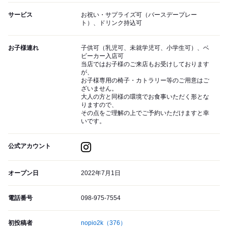
サービス
お祝い・サプライズ可（バースデープレー
ト）、ドリンク持込可
お子様連れ
子供可（乳児可、未就学児可、小学生可）、ベ
ビーカー入店可
当店ではお子様のご来店もお受けしております
が、
お子様専用の椅子・カトラリー等のご用意はご
ざいません。
大人の方と同様の環境でお食事いただく形とな
りますので、
その点をご理解の上でご予約いただけますと幸
いです。
公式アカウント
オープン日
2022年7月1日
電話番号
098-975-7554
初投稿者
nopio2k
（376）