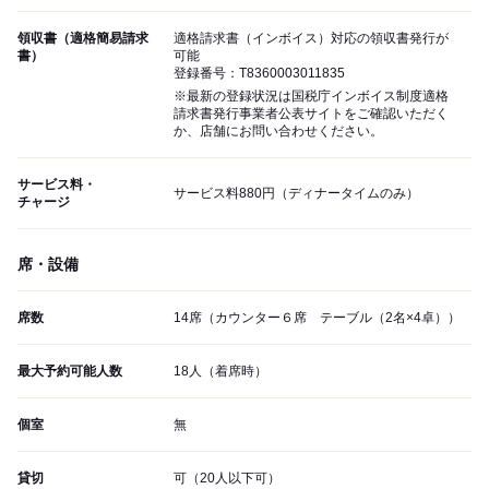
領収書（適格簡易請求
適格請求書（インボイス）対応の領収書発行が
書）
可能
登録番号：T8360003011835
※最新の登録状況は国税庁インボイス制度適格
請求書発行事業者公表サイトをご確認いただく
か、店舗にお問い合わせください。
サービス料・
サービス料880円（ディナータイムのみ）
チャージ
席・設備
席数
14席（カウンター６席 テーブル（2名×4卓））
最大予約可能人数
18人（着席時）
個室
無
貸切
可（20人以下可）