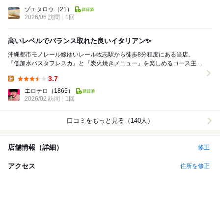
Lunch:
ゾエタロウ
（21）
2026/06 訪問
1回
高いレベルでバランス取れた良いイタリアン✨
沖縄都市モノレール線ゆいレール牧志駅から徒歩8分程度にある当店。
『低加水パスタフレスカ』と『炭火焼きメニュー』を楽しめるコース主体
のイタリアンレストランです。昨今ではお洒落な雰囲気...
3.7
Lunch:
エロテロ
（1865）
2026/02 訪問
1回
口コミをもっと見る（140人）
店舗情報（詳細）
修正
アクセス
住所を修正