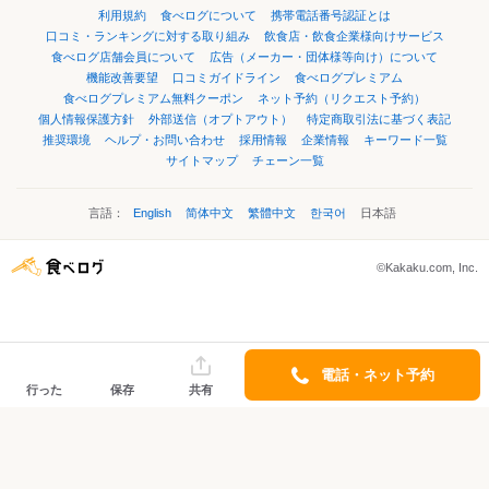
利用規約
食べログについて
携帯電話番号認証とは
口コミ・ランキングに対する取り組み
飲食店・飲食企業様向けサービス
食べログ店舗会員について
広告（メーカー・団体様等向け）について
機能改善要望
口コミガイドライン
食べログプレミアム
食べログプレミアム無料クーポン
ネット予約（リクエスト予約）
個人情報保護方針
外部送信（オプトアウト）
特定商取引法に基づく表記
推奨環境
ヘルプ・お問い合わせ
採用情報
企業情報
キーワード一覧
サイトマップ
チェーン一覧
言語：
English
简体中文
繁體中文
한국어
日本語
©Kakaku.com, Inc.
電話・ネット予約
行った
保存
共有