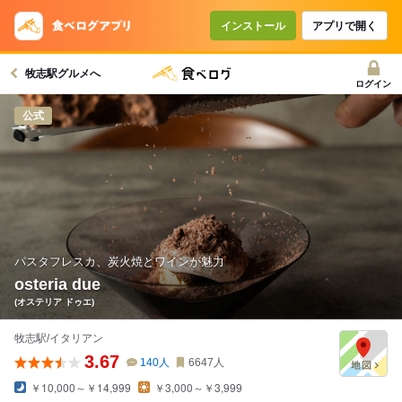
コースで使えるクーポン
戻る
インストール
アプリで開く
牧志駅グルメへ
クーポンを利用せず予約する
ログイン
公式
パスタフレスカ、炭火焼とワインが魅力
osteria due
(オステリア ドゥエ)
牧志駅/イタリアン
3.67
140
人
6647
人
￥10,000～￥14,999
￥3,000～￥3,999