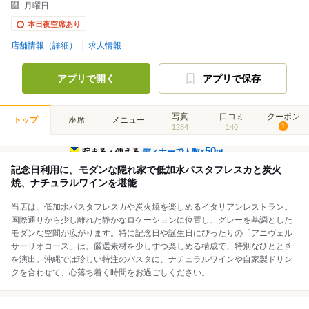
月曜日
本日夜空席あり
店舗情報（詳細）
求人情報
アプリで開く
アプリで保存
写真
口コミ
クーポン
トップ
座席
メニュー
1284
140
1
50
貯まる・使える
ディナーで人数×
pt
記念日利用に。モダンな隠れ家で低加水パスタフレスカと炭火
焼、ナチュラルワインを堪能
当店は、低加水パスタフレスカや炭火焼を楽しめるイタリアンレストラン。
国際通りから少し離れた静かなロケーションに位置し、グレーを基調とした
モダンな空間が広がります。特に記念日や誕生日にぴったりの「アニヴェル
サーリオコース」は、厳選素材を少しずつ楽しめる構成で、特別なひととき
を演出。沖縄では珍しい特注のパスタに、ナチュラルワインや自家製ドリン
クを合わせて、心落ち着く時間をお過ごしください。