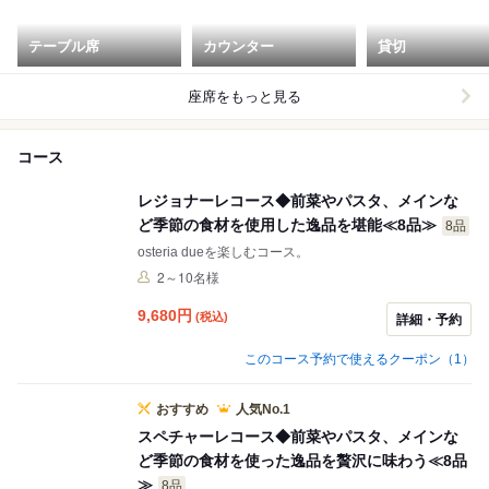
テーブル席
カウンター
貸切
座席をもっと見る
コース
レジョナーレコース◆前菜やパスタ、メインな
ど季節の食材を使用した逸品を堪能≪8品≫
8品
osteria dueを楽しむコース。
2～10名様
9,680
円
(税込)
詳細・予約
このコース予約で使えるクーポン（1）
おすすめ
人気No.1
スペチャーレコース◆前菜やパスタ、メインな
ど季節の食材を使った逸品を贅沢に味わう≪8品
≫
8品