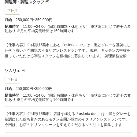
調理師・調理スタッフ
正社員
月給
250,000円~350,000円
勤務時間
11:00〜24:00（固定時間制・休憩あり） ※状況に応じて若干の変
動あり ※月の平均労働時間は160時間です
【仕事内容】 沖縄県那覇市にある「osteria due」は、黒とグレーを基調にし
た落ち着いた雰囲気のイタリアンレストランです。 現在、キッチンの中核を
担っていただける調理スタッフを積極的に募集しています。 調理業務全般 仕
込み、調理、盛り付け、洗い場など、キッチン業務を一通り担当していただ
きます。 店内はオープンキッチンのため、調理の様子がそのままお客様の目
ソムリエ
に入ります。 技術力だけでなく、お客様との距離感や心配りなど、実践的な
接客スキルが自然と身につく点も特徴です。 料理と空間の両面から、満足度
正社員
の高い時間を提供してください。 将来的には 経験を積んだ後は、キッチンの
月給
250,000円~350,000円
中心メンバーとしてステップアップが可能です。 売上や原価の管理、シフト
作成、スタッフの指導や育成など、マネジメント業務にも挑戦していただき
勤務時間
11:00〜24:00（固定時間制・休憩あり） ※状況に応じて若干の変
動あり ※月の平均労働時間は160時間です
ます。
【仕事内容】 沖縄県那覇市に店舗を構える「osteria due」は、黒とグレーを
基調にした落ち着きのあるモダン空間が魅力のイタリアンレストランです。
今回は、お店のドリンクシーンを支えてくださるソムリエを募集します。 主
なお仕事は、ソムリエとしての業務全般です。 具体的には、接客対応やワイ
ンを中心としたドリンクの提供・作成などを担当していただきます。 入社後