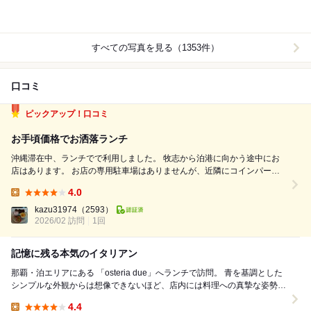
すべての写真を見る（1353件）
口コミ
ピックアップ！口コミ
お手頃価格でお洒落ランチ
沖縄滞在中、ランチでで利用しました。 牧志から泊港に向かう途中にお
店はあります。 お店の専用駐車場はありませんが、近隣にコインパーキ
ングはたくさんあります。 休日昼12:00の訪問、前日ネット予約しまし
4.0
た。 注文したのは「PLANZO A」(2200円)。 前菜3種盛りとパスタとフォ
Lunch:
ッ...
kazu31974
（2593）
2026/02 訪問
1回
記憶に残る本気のイタリアン
那覇・泊エリアにある 「osteria due」へランチで訪問。 青を基調とした
シンプルな外観からは想像できないほど、店内には料理への真摯な姿勢と
心地よい緊張感が漂っていま...
4.4