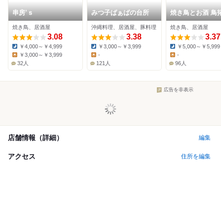
串房’ｓ
みつ子ばぁばの台所
焼き鳥とお酒 鳥
焼き鳥、居酒屋
沖縄料理、居酒屋、豚料理
焼き鳥、居酒屋
3.08
3.38
3.37
￥4,000～￥4,999
￥3,000～￥3,999
￥5,000～￥5,999
Dinner:
Dinner:
Dinner:
￥3,000～￥3,999
-
-
Lunch:
Lunch:
Lunch:
32人
121人
96人
広告を非表示
店舗情報（詳細）
編集
アクセス
住所を編集