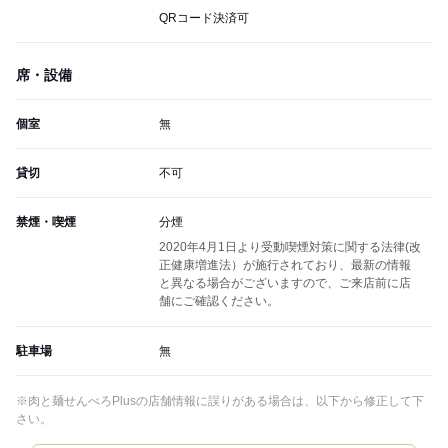
QRコード決済可
席・設備
個室
無
貸切
不可
禁煙・喫煙
分煙
2020年4月1日より受動喫煙対策に関する法律(改
正健康増進法）が施行されており、最新の情報
と異なる場合がございますので、ご来店前に店
舗にご確認ください。
駐車場
無
※肉と麺せんべろPlusの店舗情報に誤りがある場合は、以下から修正して下
さい。