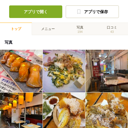
アプリで開く
アプリで保存
写真
口コミ
トップ
メニュー
194
43
写真