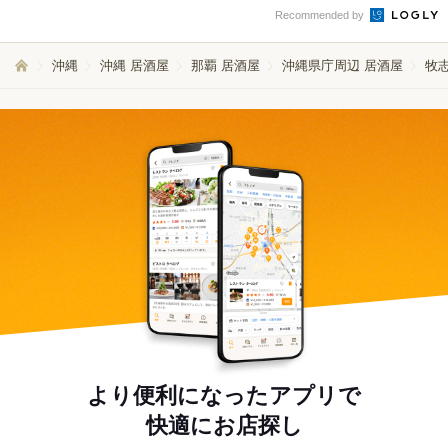
Recommended by
沖縄
沖縄 居酒屋
那覇 居酒屋
沖縄県庁周辺 居酒屋
牧
より便利になったアプリで
快適にお店探し