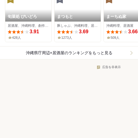
旬菜処 びいどろ
まつもと
まーちぬ家
居酒屋、沖縄料理、創作料理
豚しゃぶ、沖縄料理、居酒屋
沖縄料理、居酒屋
3.91
3.69
3.66
428人
1273人
509人
沖縄県庁周辺×居酒屋
のランキングをもっと見る
広告を非表示