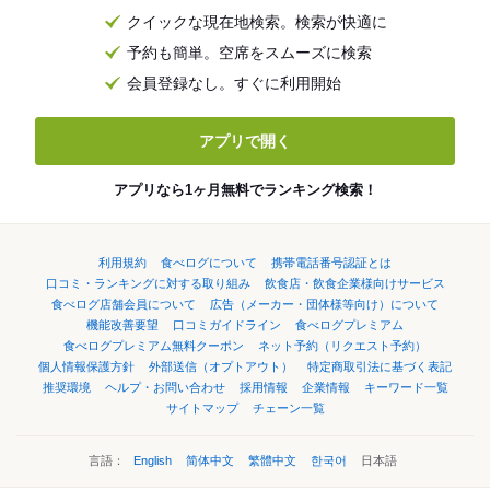
クイックな現在地検索。検索が快適に
予約も簡単。空席をスムーズに検索
会員登録なし。すぐに利用開始
アプリで開く
アプリなら1ヶ月無料でランキング検索！
利用規約
食べログについて
携帯電話番号認証とは
口コミ・ランキングに対する取り組み
飲食店・飲食企業様向けサービス
食べログ店舗会員について
広告（メーカー・団体様等向け）について
機能改善要望
口コミガイドライン
食べログプレミアム
食べログプレミアム無料クーポン
ネット予約（リクエスト予約）
個人情報保護方針
外部送信（オプトアウト）
特定商取引法に基づく表記
推奨環境
ヘルプ・お問い合わせ
採用情報
企業情報
キーワード一覧
サイトマップ
チェーン一覧
言語：
English
简体中文
繁體中文
한국어
日本語