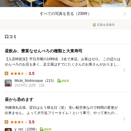
すべての写真を見る（230件）
広告を非表示
口コミ
昼飲み、豊富なせんべろの種類と大東寿司
【入店時状況】平日月曜の16時頃、2名で来店。お客はゼロ。 この辺りは
せんべろのお店も多く、足立屋はすでにたくさんのお客さんがおりました
が、県外のお客さんが多いのか、そうじゃ...
3.5
Lunch:
Micki_Nishicoque
（213）
2025/01 訪問
1回
昼から呑めます
沖縄弾丸出張、翌日はもう帰る日（笑） 安い航空券なので時間の変更が
出来ません。 よって夕方迄フリータイム！という事で、やって来たのは
農連市場。 新しくなった市場をサクッと覗い...
3.5
Lunch:
y_rec
（1098）