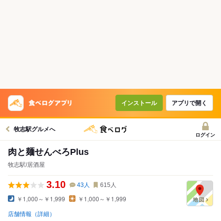
インストール
アプリで開く
牧志駅グルメへ
ログイン
肉と麺せんべろPlus
牧志駅/居酒屋
3.10
43
人
615
人
￥1,000～￥1,999
￥1,000～￥1,999
店舗情報（詳細）