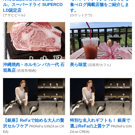
ル。スーパードライ SUPERCO
食べログ掲載店舗をご紹介しま
LD認定店
す。
(アサヒビール)
(ロケットナウ)
沖縄焼肉・ホルモン バカ一代 石
美ら味堂
(石垣市/カフェ)
垣島店
(石垣市/焼肉)
【銀座】ReFaで始める大人の贅
特別な名入れギフトも！ 銀座で
沢セルフケア
選ぶReFaの上質ケア
PR(ReFa GINZA on CR
PR(ReFa GIN
EA)
ZA on CREA)