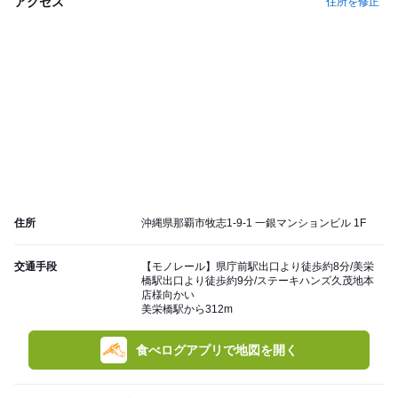
アクセス
住所を修正
住所
沖縄県那覇市牧志1-9-1 一銀マンションビル 1F
交通手段
【モノレール】県庁前駅出口より徒歩約8分/美栄
橋駅出口より徒歩約9分/ステーキハンズ久茂地本
店様向かい
美栄橋駅から312m
食べログアプリで地図を開く