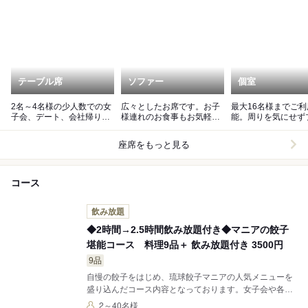
テーブル席
ソファー
個室
2名～4名様の少人数での女
広々としたお席です。お子
最大16名様までご利
子会、デート、会社帰りの
様連れのお食事もお気軽に
能。周りを気にせず
飲み会等にご利用くださ
どうぞ。
ベートな空間でお楽
い。
ださい。
座席をもっと見る
コース
飲み放題
◆2時間→2.5時間飲み放題付き◆マニアの餃子
堪能コース 料理9品＋ 飲み放題付き 3500円
9品
自慢の餃子をはじめ、琉球餃子マニアの人気メニューを
盛り込んだコース内容となっております。女子会や各種
宴会はもちろん、初めてのご来店でメニューに迷ったお
2～40名様