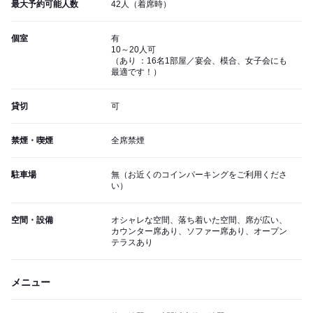
最大予約可能人数
42人（着席時）
個室
有
10～20人可
（あり ：16名1部屋／宴会、模合、女子会にも
最適です！）
貸切
可
禁煙・喫煙
全席禁煙
駐車場
無（お近くのコインパーキングをご利用くださ
い）
空間・設備
オシャレな空間、落ち着いた空間、席が広い、
カウンター席あり、ソファー席あり、オープン
テラスあり
メニュー