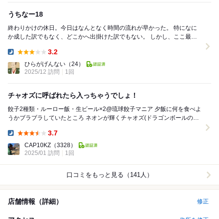
うちなー18
終わりかけの休日。今日はなんとなく時間の流れが早かった。 特になに
か成した訳でもなく、どこかへ出掛けた訳でもない。 しかし、ここ最近
で1番体感として時間が経つのが早かった。 ...
3.2
Dinner:
ひらがげんない
（24）
2025/12 訪問
1回
チャオズに呼ばれたら入っちゃうでしょ！
餃子2種類・ルーロー飯・生ビール×2@琉球餃子マニア 夕飯に何を食べよ
うかブラブラしていたところ ネオンが輝くチャオズ(ドラゴンボールのチ
ャラクター)が目につき 餃子でビ...
3.7
Dinner:
CAP10KZ
（3328）
2025/01 訪問
1回
口コミをもっと見る（141人）
店舗情報（詳細）
修正