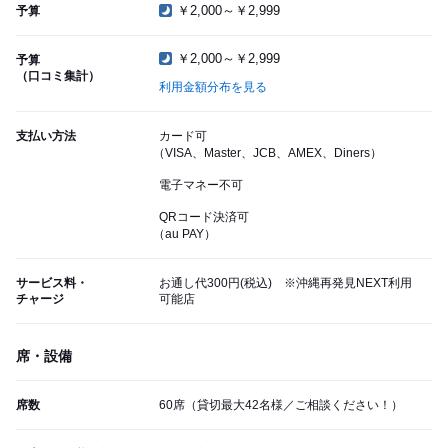
￥2,000～￥2,999
予算
￥2,000～￥2,999
予算
（口コミ集計）
利用金額分布を見る
支払い方法
カード可
（VISA、Master、JCB、AMEX、Diners）
電子マネー不可
QRコード決済可
（au PAY）
サービス料・
お通し代300円(税込) ※沖縄再発見NEXT利用
チャージ
可能店
席・設備
席数
60席（貸切最大42名様／ご相談ください！）