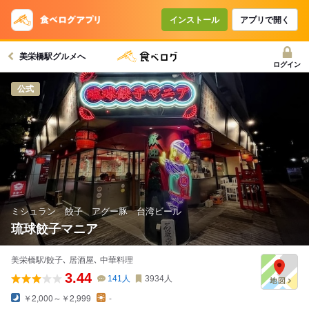
コースで使えるクーポン
戻る
インストール
アプリで開く
美栄橋駅グルメへ
クーポンを利用せず予約する
ログイン
公式
ミシュラン 餃子 アグー豚 台湾ビール
琉球餃子マニア
美栄橋駅/餃子､ 居酒屋､ 中華料理
3.44
141
人
3934
人
￥2,000～￥2,999
-