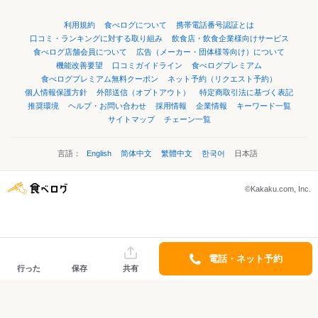
利用規約
食べログについて
携帯電話番号認証とは
口コミ・ランキングに対する取り組み
飲食店・飲食企業様向けサービス
食べログ店舗会員について
広告（メーカー・団体様等向け）について
機能改善要望
口コミガイドライン
食べログプレミアム
食べログプレミアム無料クーポン
ネット予約（リクエスト予約）
個人情報保護方針
外部送信（オプトアウト）
特定商取引法に基づく表記
推奨環境
ヘルプ・お問い合わせ
採用情報
企業情報
キーワード一覧
サイトマップ
チェーン一覧
言語：
English
简体中文
繁體中文
한국어
日本語
©Kakaku.com, Inc.
電話・ネット予約
行った
保存
共有