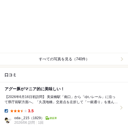
すべての写真を見る（740件）
口コミ
アグー豚がマニア的に美味しい！
【2026年6月16日初訪問】 美栄橋駅「南口」から「ゆいレール」に沿っ
て県庁前駅方面へ。「久茂地橋」交差点を左折して「一銀通り」を進んで
行くと、その通り沿いの左手に現れるお...
3.5
Dinner:
oda-_215
（1829）
2026/06 訪問
1回