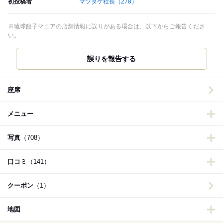
初投稿者
マツタケ社長
（278）
※琉球餃子マニアの店舗情報に誤りがある場合は、以下からご報告くださ
い。
誤りを報告する
座席
メニュー
写真
（708）
口コミ
（141）
クーポン
（1）
地図