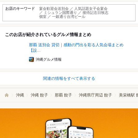
お店のキーワード
宴会歓迎会送別会 ／ 人気話題女子会宴会
／ ミシュラン国際通り ／ 接待記念日牧志
個室 ／ 一銀通り台湾ビール
このお店が紹介されているグルメ情報まとめ
那覇 送別会 貸切｜感動の門出を彩る人気会場まとめ
【設...
沖縄グルメ情報
関連の情報をすべて表示する
沖縄
沖縄 餃子
那覇 餃子
沖縄県庁周辺 餃子
美栄橋駅 