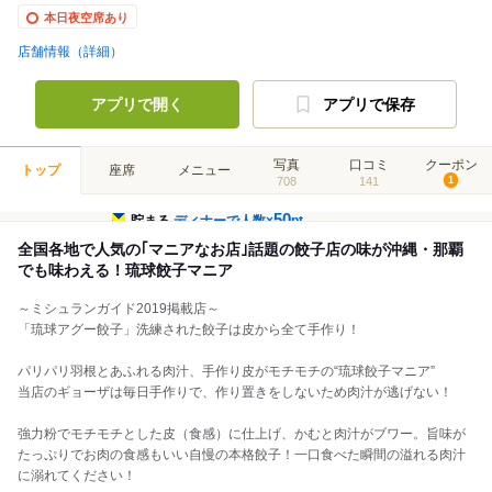
本日夜空席あり
店舗情報（詳細）
アプリで開く
アプリで保存
写真
口コミ
クーポン
トップ
座席
メニュー
708
141
1
50
貯まる
ディナーで人数×
pt
全国各地で人気の｢マニアなお店｣話題の餃子店の味が沖縄・那覇
でも味わえる！琉球餃子マニア
～ミシュランガイド2019掲載店～
「琉球アグー餃子」洗練された餃子は皮から全て手作り！
パリパリ羽根とあふれる肉汁、手作り皮がモチモチの“琉球餃子マニア”
当店のギョーザは毎日手作りで、作り置きをしないため肉汁が逃げない！
強力粉でモチモチとした皮（食感）に仕上げ、かむと肉汁がブワー。旨味が
たっぷりでお肉の食感もいい自慢の本格餃子！一口食べた瞬間の溢れる肉汁
に溺れてください！