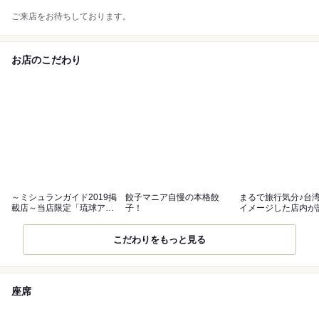
ご来店をお待ちしております。
お店のこだわり
～ミシュランガイド2019掲
餃子マニア自慢の本格餃
まるで旅行気分♪台
載店～当店限定「琉球アグ
子！
イメージした店内が
ー餃子」
こだわりをもっと見る
座席