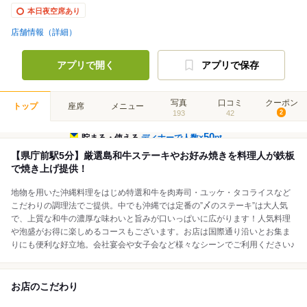
本日夜空席あり
店舗情報（詳細）
アプリで開く
アプリで保存
写真
口コミ
クーポン
トップ
座席
メニュー
193
42
2
50
貯まる・使える
ディナーで人数×
pt
【県庁前駅5分】厳選島和牛ステーキやお好み焼きを料理人が鉄板
で焼き上げ提供！
地物を用いた沖縄料理をはじめ特選和牛を肉寿司・ユッケ・タコライスなど
こだわりの調理法でご提供。中でも沖縄では定番の”〆のステーキ”は大人気
で、上質な和牛の濃厚な味わいと旨みが口いっぱいに広がります！人気料理
や泡盛がお得に楽しめるコースもございます。お店は国際通り沿いとお集ま
りにも便利な好立地。会社宴会や女子会など様々なシーンでご利用ください♪
お店のこだわり