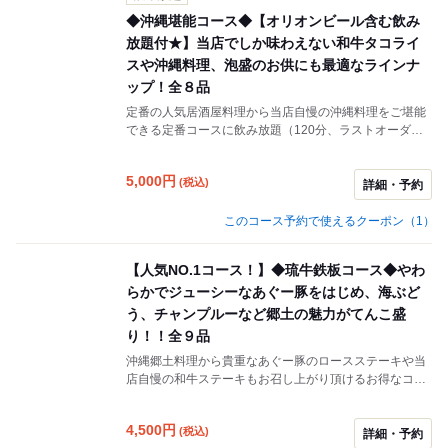
◆沖縄堪能コース◆【オリオンビール含む飲み
放題付★】当店でしか味わえない和牛タコライ
スや沖縄料理、泡盛のお供にも最適なラインナ
ップ！全８品
定番の人気居酒屋料理から当店自慢の沖縄料理をご堪能
できる定番コースに飲み放題（120分、ラストオーダー
30分前）。がついた会食や宴会にもおすすめのプランに
なります。
5,000
円
(税込)
詳細・予約
このコース予約で使えるクーポン（1）
【人気NO.1コース！】◆琉牛鉄板コース◆やわ
らかでジューシーなあぐー豚をはじめ、海ぶど
う、チャンプルーなど郷土の魅力がてんこ盛
り！！全９品
沖縄郷土料理から貴重なあぐー豚のロースステーキや当
店自慢の和牛ステーキもお召し上がり頂けるお得なコー
スです。
4,500
円
(税込)
詳細・予約