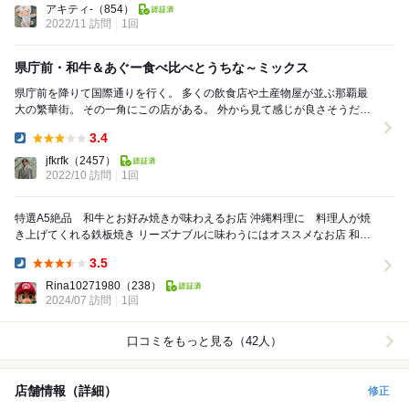
アキティ-
（854）
2022/11 訪問
1回
県庁前・和牛＆あぐー食べ比べとうちな～ミックス
県庁前を降りて国際通りを行く。 多くの飲食店や土産物屋が並ぶ那覇最
大の繁華街。 その一角にこの店がある。 外から見て感じが良さそうだ
し、看板を見ると中々いい感じ。 階段...
3.4
Dinner:
jfkrfk
（2457）
2022/10 訪問
1回
特選A5絶品 和牛とお好み焼きが味わえるお店 沖縄料理に 料理人が焼
き上げてくれる鉄板焼き リーズナブルに味わうにはオススメなお店 和牛
ステーキに 和牛寿司 最高...
3.5
Dinner:
Rina10271980
（238）
2024/07 訪問
1回
口コミをもっと見る（42人）
店舗情報（詳細）
修正