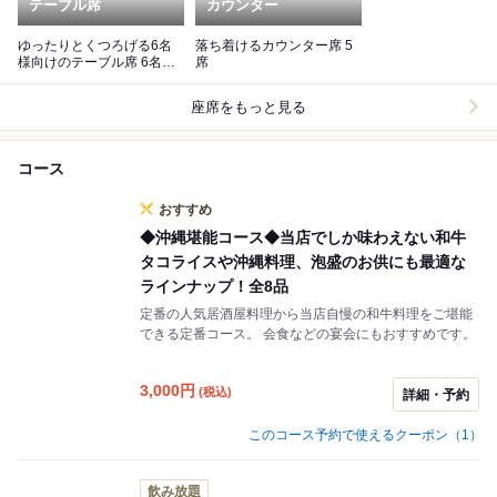
テーブル席
カウンター
ゆったりとくつろげる6名
落ち着けるカウンター席 5
様向けのテーブル席 6名席
席
×2 8名席×1
座席をもっと見る
コース
おすすめ
◆沖縄堪能コース◆当店でしか味わえない和牛
タコライスや沖縄料理、泡盛のお供にも最適な
ラインナップ！全8品
定番の人気居酒屋料理から当店自慢の和牛料理をご堪能
できる定番コース。 会食などの宴会にもおすすめです。
3,000
円
(税込)
詳細・予約
このコース予約で使えるクーポン（1）
飲み放題