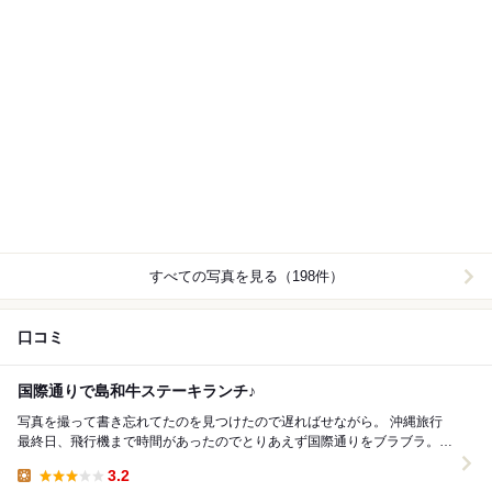
すべての写真を見る（198件）
口コミ
国際通りで島和牛ステーキランチ♪
写真を撮って書き忘れてたのを見つけたので遅ればせながら。 沖縄旅行
最終日、飛行機まで時間があったのでとりあえず国際通りをブラブラ。
割と沖縄らしいものを食べたけどステーキだけ食...
3.2
Lunch: