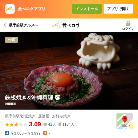
コースで使えるクーポン
戻る
インストール
アプリで開く
県庁前駅グルメへ
クーポンを利用せず予約する
ログイン
公式
鉄板焼き&沖縄料理 響
(HIBIKI)
県庁前駅/鉄板焼き､ 居酒屋､ お好み焼き
3.09
42
人
1184
人
￥3,000～￥3,999
-