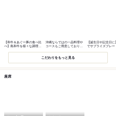
【和牛＆あぐー豚の食べ比
沖縄ならではの一品料理や
【誕生日や記念日に
べ】島和牛を様々な調理法
コースもご用意しておりま
でサプライズプレー
でいただく。
す。
用意！
こだわりをもっと見る
座席