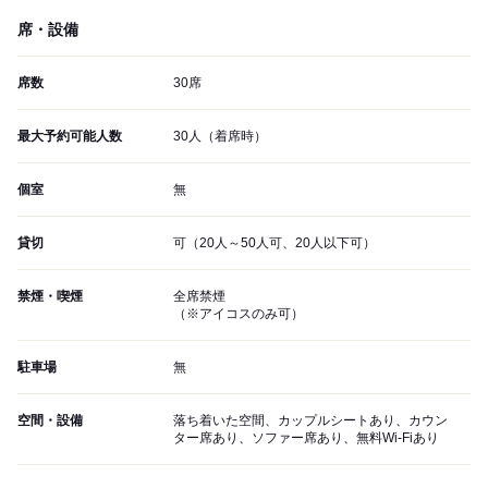
席・設備
席数
30席
最大予約可能人数
30人（着席時）
個室
無
貸切
可（20人～50人可、20人以下可）
禁煙・喫煙
全席禁煙
（※アイコスのみ可）
駐車場
無
空間・設備
落ち着いた空間、カップルシートあり、カウン
ター席あり、ソファー席あり、無料Wi-Fiあり