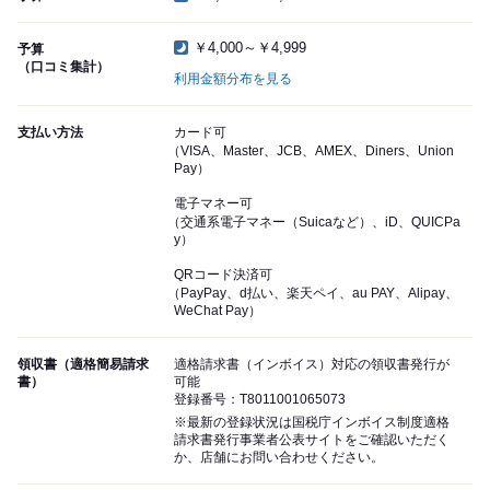
￥4,000～￥4,999
予算
（口コミ集計）
利用金額分布を見る
支払い方法
カード可
（VISA、Master、JCB、AMEX、Diners、Union
Pay）
電子マネー可
（交通系電子マネー（Suicaなど）、iD、QUICPa
y）
QRコード決済可
（PayPay、d払い、楽天ペイ、au PAY、Alipay、
WeChat Pay）
領収書（適格簡易請求
適格請求書（インボイス）対応の領収書発行が
書）
可能
登録番号：T8011001065073
※最新の登録状況は国税庁インボイス制度適格
請求書発行事業者公表サイトをご確認いただく
か、店舗にお問い合わせください。