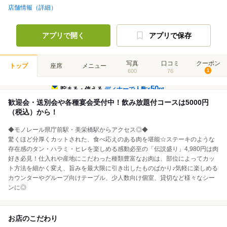
店舗情報（詳細）
アプリで開く
アプリで保存
写真
口コミ
クーポン
トップ
座席
メニュー
600
76
1
50
貯まる・使える
ディナーで人数×
pt
歓迎会・送別会や各種宴会受付中！飲み放題付コースは5000円
（税込）から！
◆モノレール県庁前駅・美栄橋駅からアクセス◎◆
驚くほど分厚くカットされた、食べ応えのある肉を堪能☆ステーキのような
存在感のタン・ハラミ・ヒレを楽しめる感動必至の「伝説盛り」4,980円は肉
好き必見！仕入れや産地にこだわった種類豊富なお肉は、部位によってカッ
ト方法を細かく変え、旨みを最大限に引き出したものばかり♪気軽に楽しめる
カウンターやグループ向けテーブル、少人数向け個室、貸切など様々なシー
ンに◎
お店のこだわり