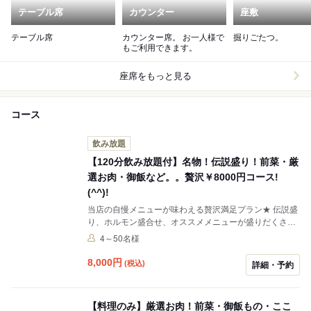
テーブル席
カウンター
座敷
テーブル席
カウンター席。 お一人様で
掘りごたつ。
もご利用できます。
座席をもっと見る
コース
飲み放題
【120分飲み放題付】名物！伝説盛り！前菜・厳
選お肉・御飯など。。贅沢￥8000円コース!
(^^)!
当店の自慢メニューが味わえる贅沢満足プラン★ 伝説盛
り、ホルモン盛合せ、オススメメニューが盛りだくさ
ん！ ２時間飲み放題付きなのでゆっくりお食事をお楽し
4～50名様
みいただけます！
8,000
円
(税込)
詳細・予約
【料理のみ】厳選お肉！前菜・御飯もの・ここ