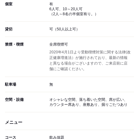
個室
有
6人可、10～20人可
（2人～8名の半個室有り。）
貸切
可（50人以上可）
禁煙・喫煙
全席喫煙可
2020年4月1日より受動喫煙対策に関する法律(改
正健康増進法）が施行されており、最新の情報
と異なる場合がございますので、ご来店前に店
舗にご確認ください。
駐車場
無
空間・設備
オシャレな空間、落ち着いた空間、席が広い、
カウンター席あり、座敷あり、掘りごたつあり
メニュー
コース
飲み放題