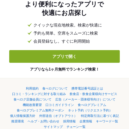
より便利になったアプリで
快適にお店探し
クイックな現在地検索。検索が快適に
予約も簡単。空席をスムーズに検索
会員登録なし。すぐに利用開始
アプリで開く
アプリなら1ヶ月無料でランキング検索！
利用規約
食べログについて
携帯電話番号認証とは
口コミ・ランキングに対する取り組み
飲食店・飲食企業様向けサービス
食べログ店舗会員について
広告（メーカー・団体様等向け）について
機能改善要望
口コミガイドライン
食べログプレミアム
食べログプレミアム無料クーポン
ネット予約（リクエスト予約）
個人情報保護方針
外部送信（オプトアウト）
特定商取引法に基づく表記
推奨環境
ヘルプ・お問い合わせ
採用情報
企業情報
キーワード一覧
サイトマップ
チェーン一覧