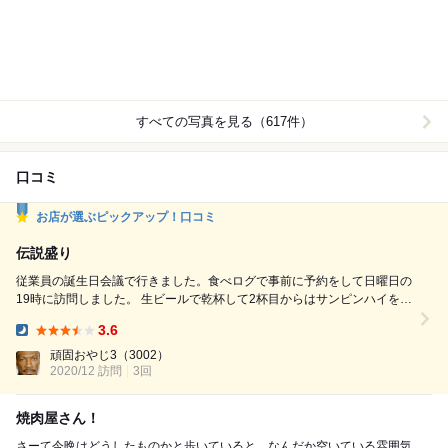
すべての写真を見る（617件）
口コミ
お店が選ぶピックアップ！口コミ
伝説盛り
従業員の誕生日会議で行きました。食べログで事前に予約をして日曜日の
19時に訪問しました。 生ビールで乾杯して2杯目からはサンピンハイを飲
みました。 オーダー 期間限定コース（2時間飲み放題付き）1人6000円。
3.6
キムチ盛り合わせ 絶対ナムル オススメの刺し（センマイ刺し） 伝説盛り
Dinner:
（ぶ厚いタン、ぶ厚いハラミ、ぶ厚いヒレ） ホルモン4種盛り（味噌ダ
頑固おやじ3
（3002）
レ） 名物肉飯か本気のカレーラ...
2020/12 訪問
3回
焼肉屋さん！
さーて今晩はどうしたものかと歩いていると、なんだか空いている雰囲気