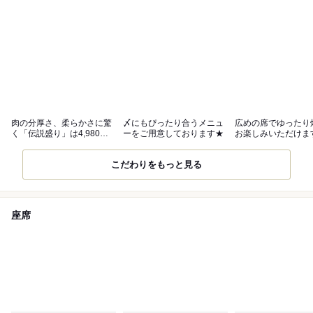
肉の分厚さ、柔らかさに驚
〆にもぴったり合うメニュ
広めの席でゆったり
く「伝説盛り」は4,980
ーをご用意しております★
お楽しみいただけま
円！
こだわりをもっと見る
座席