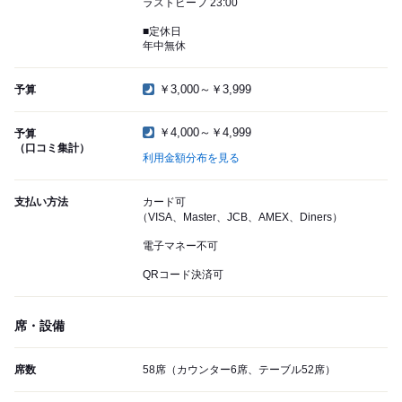
ラストビーフ 23:00
■定休日
年中無休
￥3,000～￥3,999
予算
￥4,000～￥4,999
予算
（口コミ集計）
利用金額分布を見る
支払い方法
カード可
（VISA、Master、JCB、AMEX、Diners）
電子マネー不可
QRコード決済可
席・設備
席数
58席（カウンター6席、テーブル52席）