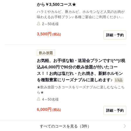
から￥3,500コース★
ハラミやカルビ、豚カルビ、ホルモンなど人気のお肉が
味わえるお手軽プラン♪ 各種ご宴会にご利用ください★
※写真はイメージです
2～50名様
3,500
円
(税込)
詳細・予約
飲み放題
お気軽、お手頃な勧・送迎会プランです!(^^)!税
込み6,000円で90分の飲み放題が付いたコー
ス！！お肉は塩だれ・たれ焼き、新鮮ホルモン
を種類豊富にリーズナブルに楽しめます♪
13品
★飲み放題つきコースをリーズナブルに楽しむならこち
ら★
4～50名様
6,000
円
(税込)
詳細・予約
すべてのコースを見る（3件）