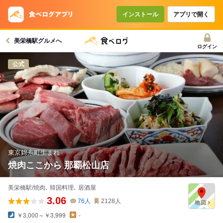
コースで使えるクーポン
戻る
インストール
アプリで開く
美栄橋駅グルメへ
クーポンを利用せず予約する
ログイン
公式
東京錦糸町生まれ
焼肉ここから 那覇松山店
美栄橋駅/焼肉､ 韓国料理､ 居酒屋
3.06
76
人
2128
人
￥3,000～￥3,999
-