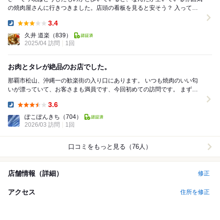
の焼肉屋さんに行きつきました。店頭の看板を見ると安そう？ 入ってみ
ると「ご予約は？」と、あれ？実は予約でいっ...
3.4
Dinner:
久井 道楽
（839）
2025/04 訪問
1回
お肉とタレが絶品のお店でした。
那覇市松山、沖縄一の歓楽街の入り口にあります。 いつも焼肉のいい匂
いが漂っていて、お客さまも満員です、今回初めての訪問です。 まずは
出てきたタレに驚きました。 通常は液体です...
3.6
Dinner:
ぽこぽんきち
（704）
2026/03 訪問
1回
口コミをもっと見る（76人）
店舗情報（詳細）
修正
アクセス
住所を修正