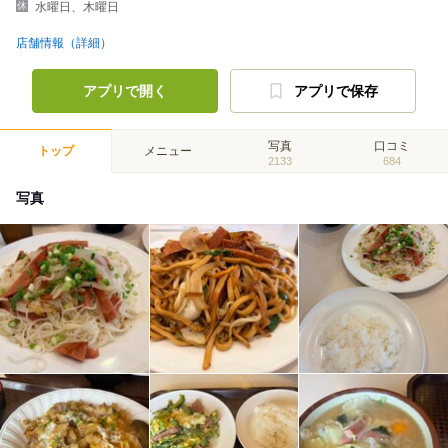
水曜日、木曜日
店舗情報（詳細）
アプリで開く
アプリで保存
写真
口コミ
トップ
メニュー
2133
684
写真