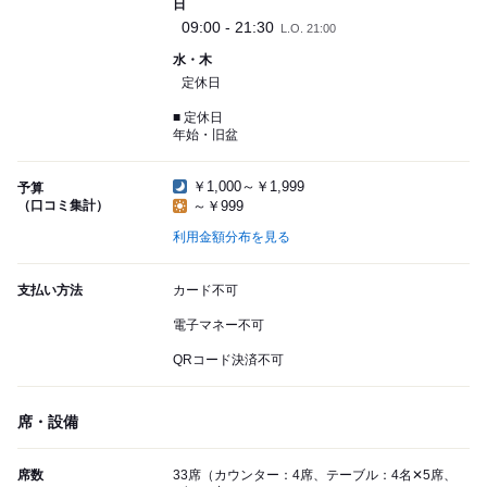
日
09:00 - 21:30
L.O. 21:00
水・木
定休日
■ 定休日
年始・旧盆
￥1,000～￥1,999
予算
（口コミ集計）
～￥999
利用金額分布を見る
支払い方法
カード不可
電子マネー不可
QRコード決済不可
席・設備
席数
33席（カウンター：4席、テーブル：4名✕5席、