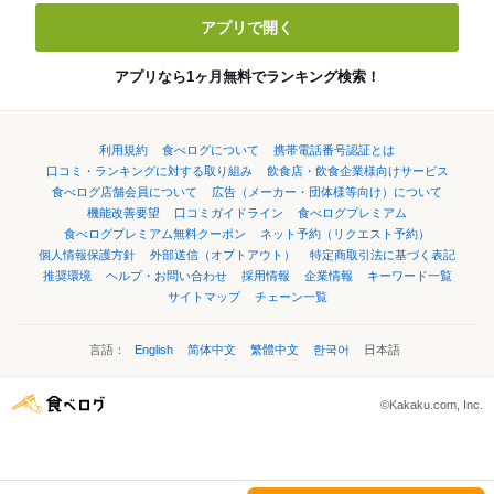
アプリで開く
アプリなら1ヶ月無料でランキング検索！
利用規約
食べログについて
携帯電話番号認証とは
口コミ・ランキングに対する取り組み
飲食店・飲食企業様向けサービス
食べログ店舗会員について
広告（メーカー・団体様等向け）について
機能改善要望
口コミガイドライン
食べログプレミアム
食べログプレミアム無料クーポン
ネット予約（リクエスト予約）
個人情報保護方針
外部送信（オプトアウト）
特定商取引法に基づく表記
推奨環境
ヘルプ・お問い合わせ
採用情報
企業情報
キーワード一覧
サイトマップ
チェーン一覧
言語：
English
简体中文
繁體中文
한국어
日本語
©Kakaku.com, Inc.