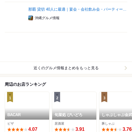
那覇 貸切 40人に最適｜宴会・会社飲み会・パーティー...
沖縄グルメ情報
近くのグルメ情報まとめをもっと見る
周辺のお店ランキング
1
2
3
BACAR
旬菜処 びいどろ
しゃぶしゃぶ金武
店
ピザ
居酒屋
豚しゃぶ
4.07
3.91
3.76