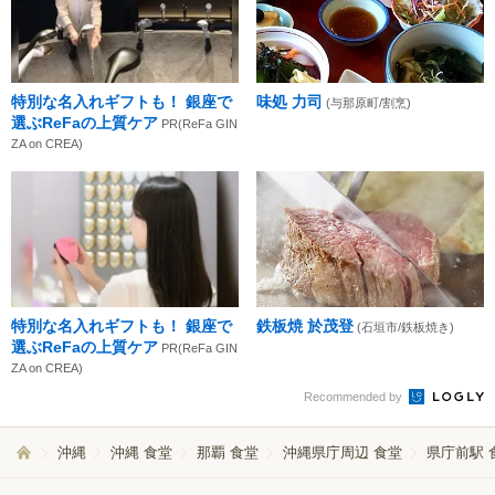
特別な名入れギフトも！ 銀座で
味処 力司
(与那原町/割烹)
選ぶReFaの上質ケア
PR(ReFa GIN
ZA on CREA)
特別な名入れギフトも！ 銀座で
鉄板焼 於茂登
(石垣市/鉄板焼き)
選ぶReFaの上質ケア
PR(ReFa GIN
ZA on CREA)
Recommended by
沖縄
沖縄 食堂
那覇 食堂
沖縄県庁周辺 食堂
県庁前駅 