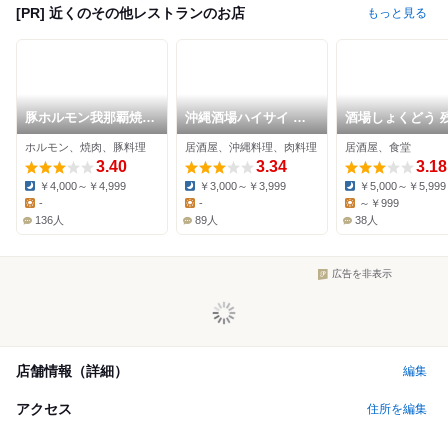
[PR] 近くのその他レストランのお店
もっと見る
豚ホルモン我那覇焼肉
沖縄酒場ハイサイ 公
酒場しょくどう 
店
設市場店
那覇本店
ホルモン、焼肉、豚料理
居酒屋、沖縄料理、肉料理
居酒屋、食堂
3.40
3.34
3.18
￥4,000～￥4,999
￥3,000～￥3,999
￥5,000～￥5,999
Dinner:
Dinner:
Dinner:
-
-
～￥999
Lunch:
Lunch:
Lunch:
136人
89人
38人
広告を非表示
店舗情報（詳細）
編集
アクセス
住所を編集