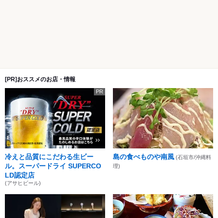
[PR]おススメのお店・情報
PR
冷えと品質にこだわる生ビー
島の食べものや南風
(石垣市/沖縄料
ル。スーパードライ SUPERCO
理)
LD認定店
(アサヒビール)