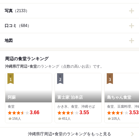
写真
（2133）
口コミ
（684）
地図
周辺の食堂ランキング
沖縄県庁周辺
×
食堂
のランキング（点数の高いお店）です。
1
2
3
阿蘇
富士家 泊本店
島ちゃん食堂
食堂
かき氷、食堂、沖縄そば
食堂、豆腐料理、沖
3.66
3.55
3.53
156人
451人
105人
沖縄県庁周辺×食堂
のランキングをもっと見る