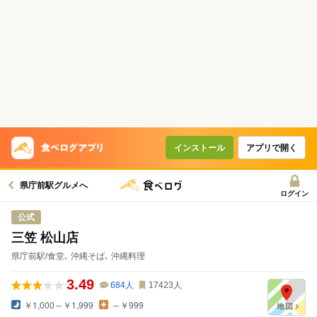
インストール
アプリで開く
県庁前駅グルメへ
ログイン
公式
三笠 松山店
県庁前駅/食堂､ 沖縄そば､ 沖縄料理
3.49
684
人
17423
人
￥1,000～￥1,999
～￥999