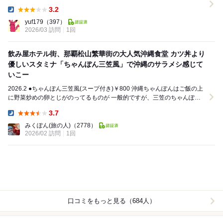
も、夜営業...
3.2
Dinner:
yuf179
（397）
2026/03 訪問
1回
飲み屋ホテル街、那覇松山繁華街の大人気沖縄食堂 カツ丼より
優しいスタミナ「ちゃんぽん三笠風」で沖縄のサラメシ感じて
いこー
2026.2 ●ちゃんぽん三笠風(スープ付き)￥800 沖縄ちゃんぽんはご飯の上
に野菜炒めの卵とじがのってるものが 一般的ですが、三笠のちゃんぽん
はちょっと変わってます。 ●...
3.7
Dinner:
みくぽん(旅の人)
（2778）
2026/02 訪問
1回
口コミをもっと見る（684人）