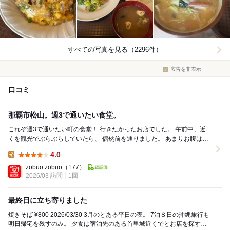
すべての写真を見る（2296件）
広告を非表示
口コミ
那覇市松山。週3で通いたい食堂。
これぞ週3で通いたい町の食堂！ 行きたかったお店でした。 午前中、近
くを観光でぶらぶらしていたら、 偶然前を通りました。 あまりお腹は空
いていませんでしたが、 せっか...
4.0
Lunch:
zobuo zobuo
（177）
2026/03 訪問
1回
最終日に立ち寄りました
焼きそば ¥800 2026/03/30 3月のとある平日の夜。 7泊８日の沖縄旅行も
明日帰宅を残すのみ。 夕食は宿泊先のある首里城近くでとお店を探す