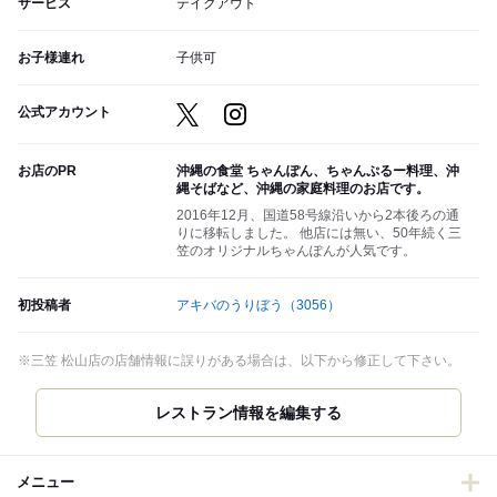
サービス
テイクアウト
お子様連れ
子供可
公式アカウント
お店のPR
沖縄の食堂 ちゃんぽん、ちゃんぷるー料理、沖
縄そばなど、沖縄の家庭料理のお店です。
2016年12月、国道58号線沿いから2本後ろの通
りに移転しました。 他店には無い、50年続く三
笠のオリジナルちゃんぽんが人気です。
初投稿者
アキバのうりぼう
（3056）
※三笠 松山店の店舗情報に誤りがある場合は、以下から修正して下さい。
レストラン情報を編集する
メニュー