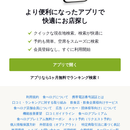
より便利になったアプリで
快適にお店探し
クイックな現在地検索。検索が快適に
予約も簡単。空席をスムーズに検索
会員登録なし。すぐに利用開始
アプリで開く
アプリなら1ヶ月無料でランキング検索！
利用規約
食べログについて
携帯電話番号認証とは
口コミ・ランキングに対する取り組み
飲食店・飲食企業様向けサービス
食べログ店舗会員について
広告（メーカー・団体様等向け）について
機能改善要望
口コミガイドライン
食べログプレミアム
食べログプレミアム無料クーポン
ネット予約（リクエスト予約）
個人情報保護方針
外部送信（オプトアウト）
特定商取引法に基づく表記