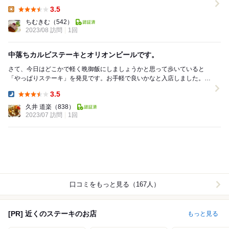
キをチョイス。 国際通りをリウボウの方か...
3.5
Lunch:
ちむきむ
（542）
2023/08 訪問
1回
中落ちカルビステーキとオリオンビールです。
さて、今日はどこかで軽く晩御飯にしましょうかと思って歩いていると
「やっぱりステーキ」を発見です。お手軽で良いかなと入店しました。
あれ？当初の軽くっては？まぁ、お手軽と言う事...
3.5
Dinner:
久井 道楽
（838）
2023/07 訪問
1回
口コミをもっと見る（167人）
[PR] 近くのステーキのお店
もっと見る