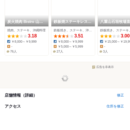
炭火焼肉 Bistro 山城
鉄板焼ステーキレスト
八重山石垣牧場
牛
ラン 碧 牧志店
TEPPANSTEAK
焼肉、ステーキ、沖縄料理
鉄板焼き、ステーキ、沖縄料理
うし
3.18
3.51
3.00
￥8,000～￥9,999
￥8,000～￥9,999
￥15,000～￥19,9
Dinner:
Dinner:
Dinner:
-
￥5,000～￥5,999
-
Lunch:
Lunch:
Lunch:
76人
27人
3人
広告を非表示
店舗情報（詳細）
修正
アクセス
住所を修正