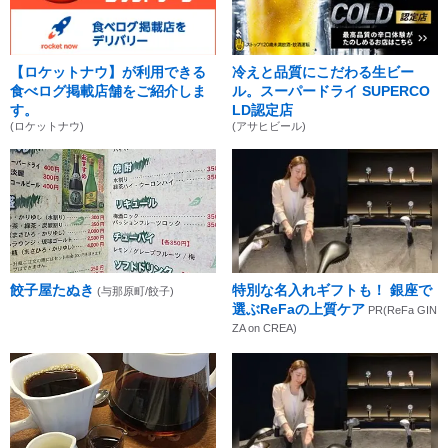
【ロケットナウ】が利用できる
冷えと品質にこだわる生ビー
食べログ掲載店舗をご紹介しま
ル。スーパードライ SUPERCO
す。
LD認定店
(ロケットナウ)
(アサヒビール)
餃子屋たぬき
特別な名入れギフトも！ 銀座で
(与那原町/餃子)
選ぶReFaの上質ケア
PR(ReFa GIN
ZA on CREA)