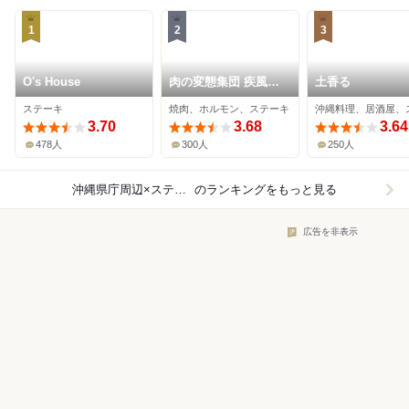
1
2
3
O's House
肉の変態集団 疾風ホ
土香る
ルモン 久茂地本店
ステーキ
焼肉、ホルモン、ステーキ
3.70
3.68
3.64
478人
300人
250人
沖縄県庁周辺×ステーキ
のランキングをもっと見る
広告を非表示