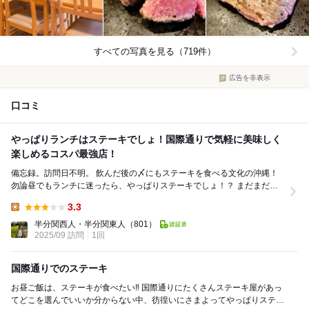
すべての写真を見る（719件）
広告を非表示
口コミ
やっぱりランチはステーキでしょ！国際通りで気軽に美味しく
楽しめるコスパ最強店！
備忘録。訪問日不明。 飲んだ後の〆にもステーキを食べる文化の沖縄！
勿論昼でもランチに迷ったら、やっぱりステーキでしょ！？ まだまだ関
東では馴染みの薄い「やっぱりステーキ」！...
3.3
Lunch:
半分関西人・半分関東人
（801）
2025/09 訪問
1回
国際通りでのステーキ
お昼ご飯は、ステーキが食べたい‼️ 国際通りにたくさんステーキ屋があっ
てどこを選んでいいか分からない中、彷徨いにさまよってやっぱりステー