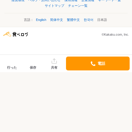
推奨環境
ヘルプ・お問い合わせ
採用情報
企業情報
キーワード一覧
サイトマップ
チェーン一覧
言語：
English
简体中文
繁體中文
한국어
日本語
©Kakaku.com, Inc.
電話
行った
保存
共有