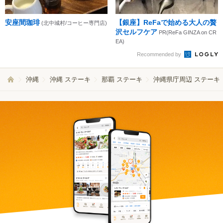
安座間珈琲
【銀座】ReFaで始める大人の贅
(北中城村/コーヒー専門店)
沢セルフケア
PR(ReFa GINZA on CR
EA)
Recommended by
沖縄
沖縄 ステーキ
那覇 ステーキ
沖縄県庁周辺 ステーキ