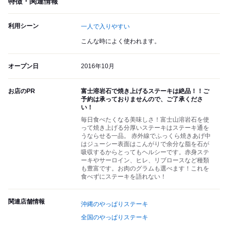
特徴・関連情報
利用シーン
一人で入りやすい
こんな時によく使われます。
オープン日
2016年10月
お店のPR
富士溶岩石で焼き上げるステーキは絶品！！ご
予約は承っておりませんので、ご了承くださ
い！
毎日食べたくなる美味しさ！富士山溶岩石を使
って焼き上げる分厚いステーキはステーキ通を
うならせる一品。 赤外線でふっくら焼きあげ中
はジューシー表面はこんがりで余分な脂を石が
吸収するからとってもヘルシーです。赤身ステ
ーキやサーロイン、ヒレ、リブロースなど種類
も豊富です。お肉のグラムも選べます！これを
食べずにステーキを語れない！
関連店舗情報
沖縄のやっぱりステーキ
全国のやっぱりステーキ