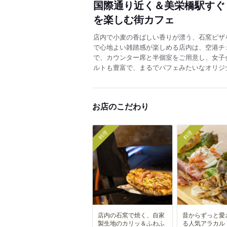
国際通り近く＆美栄橋駅すぐ
を楽しむ街カフェ
店内で小麦の香ばしい香りが漂う、石窯ピザ
で心地よい雑踏感が楽しめる店内は、空港チ
で、カウンター席と半個室をご用意し、女子
ルトも豊富で、まるでパフェみたいなオリジ
お店のこだわり
料理
料理
店内の石窯で焼く、自家
昔からずっと愛
製生地のカリッ＆ふわふ
る人気アラカル