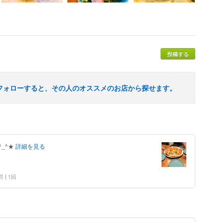
投稿する
フォローすると、その人のオススメのお店から探せます。
_^★
詳細を見る
問
1回