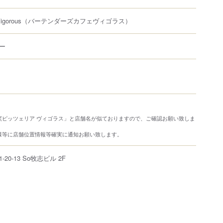
Vigorous
（バーテンダーズカフェヴィゴラス）
ー
窯ピッツェリア ヴィゴラス」と店舗名が似ておりますので、ご確認お願い致しま
様等に店舗位置情報等確実に通知お願い致します。
1-20-13
So牧志ビル 2F