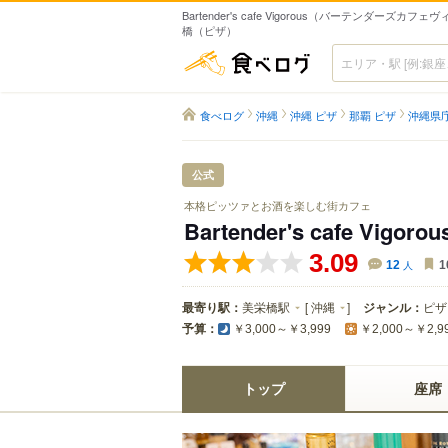
Bartender's cafe Vigorous（バーテンダーズカフェ
橋（ピザ）
食べログ
食べログ
沖縄
沖縄 ピザ
那覇 ピザ
沖縄県
公式
本格ピッツァとお酒を楽しむ街カフェ
Bartender's cafe Vigorou
3.09
12
人
1
最寄り駅：
美栄橋駅
[
沖縄
]
ジャンル：
ピザ
予算：
￥3,000～￥3,999
￥2,000～￥2,9
トップ
座席