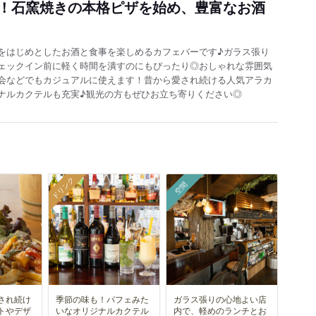
！石窯焼きの本格ピザを始め、豊富なお酒
をはじめとしたお酒と食事を楽しめるカフェバーです♪ガラス張り
ェックイン前に軽く時間を潰すのにもぴったり◎おしゃれな雰囲気
会などでもカジュアルに使えます！昔から愛され続ける人気アラカ
ナルカクテルも充実♪観光の方もぜひお立ち寄りください◎
ドリンク
空間
され続け
季節の味も！パフェみた
ガラス張りの心地よい店
トやデザ
いなオリジナルカクテル
内で、軽めのランチとお