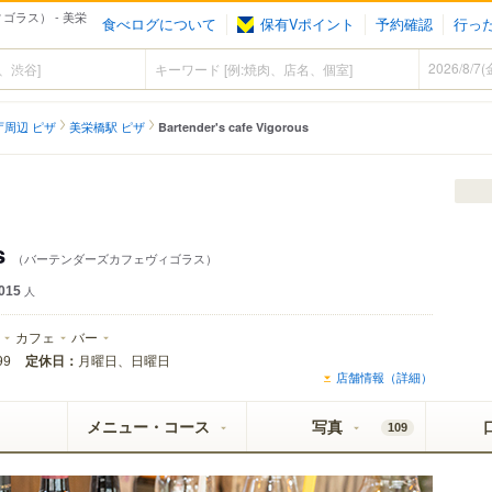
ヴィゴラス） - 美栄
食べログについて
保有Vポイント
予約確認
行っ
庁周辺 ピザ
美栄橋駅 ピザ
Bartender's cafe Vigorous
s
（バーテンダーズカフェヴィゴラス）
015
人
カフェ
バー
定休日：
月曜日、日曜日
99
店舗情報（詳細）
メニュー・コース
写真
109