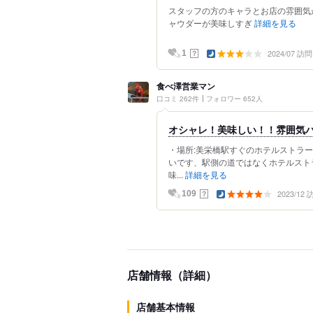
スタッフの方のキャラとお店の雰囲気
ャウダーが美味しすぎ
詳細を見る
2024/07 訪問
？
1
食べ澤営業マン
口コミ 262件
フォロワー 652人
オシャレ！美味しい！！雰囲気
・場所:美栄橋駅すぐのホテルストラ
いです、駅側の道ではなくホテルスト
味...
詳細を見る
2023/12
？
109
店舗情報（詳細）
店舗基本情報