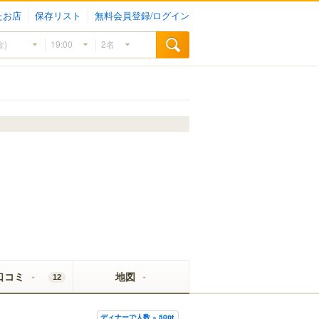
たお店
保存リスト
無料会員登録/ログイン
口コミ
地図
12
ディナーで人数 × 50pt