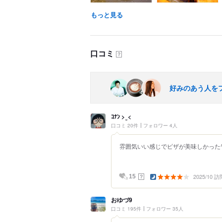
もっと見る
口コミ
？
好みのあう人を
ｺﾅﾝ > ̫ <
口コミ 20件
フォロワー 4人
雰囲気いい感じでピザが美味しかった‎^
2025/10 訪
？
15
おゆづ9
口コミ 195件
フォロワー 35人