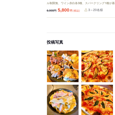
ル制限無、ワイン赤白各3種、スパークリング1種が
5,800
3～20名様
6,000円
円
(税込)
投稿写真