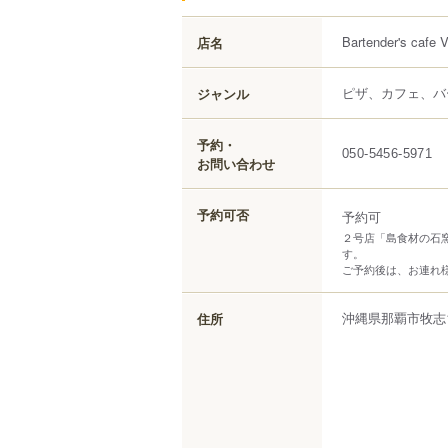
Bartender's cafe 
店名
ピザ、カフェ、バ
ジャンル
予約・
050-5456-5971
お問い合わせ
予約可否
予約可
２号店「島食材の石
す。
ご予約後は、お連れ
沖縄県
那覇市
牧志
住所