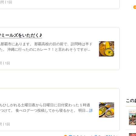
 訪問
1回
ミールズをいただく♪
県那覇市にあります。 那覇高校の目の前で、訪問時は半ド
。 沖縄に行ったのにカレー？！と言われそうですが...
問
1回
この
ちひしがれる土曜日夜から日曜日に日付変わった１時過
けて。 食べログ一つ投稿してから寝るかと。 明日...
詳
問
1回