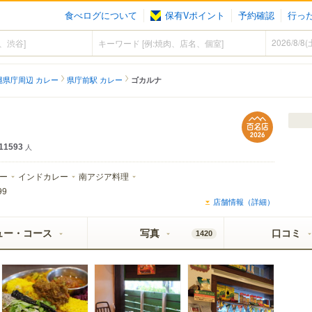
食べログについて
保有Vポイント
予約確認
行っ
縄県庁周辺 カレー
県庁前駅 カレー
ゴカルナ
11593
人
ー
インドカレー
南アジア料理
99
店舗情報（詳細）
ュー・コース
写真
口コミ
1420