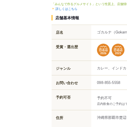
「みんなで作るグルメサイト」という性質上、店舗情
詳しくはこちら
店舗基本情報
ゴカルナ
（Gokar
店名
受賞・選出歴
カレー、インドカ
ジャンル
お問い合わせ
098-855-5558
予約可否
予約不可
店内飲食のご予約はで
沖縄県
那覇市
楚辺
住所