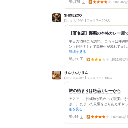
2026/02
？
175
SHIGEZOO
口コミ 1,150件
フォロワー 304人
【百名店】那覇の本格カレー屋で
平日の13時ごろ訪問。 こちらは沖縄
ン（死語？！）で高校生が溢れてました
詳細を見る
2026/06 訪
？
21
りんりんりりん
口コミ 2,328件
フォロワー 1,403人
旅の始まりは絶品カレーから
アアア。。沖縄旅が終わって現実にう
ぎ。。 たまった洗濯をとりあえずやっつ
細を見る
2026/06 訪
？
44