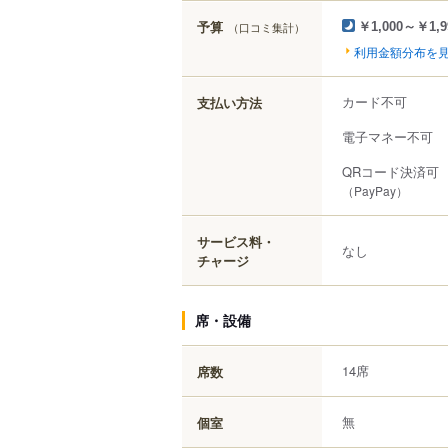
予算
（口コミ集計）
￥1,000～￥1,9
利用金額分布を
カード不可
支払い方法
電子マネー不可
QRコード決済可
（PayPay）
サービス料・
なし
チャージ
席・設備
14席
席数
無
個室