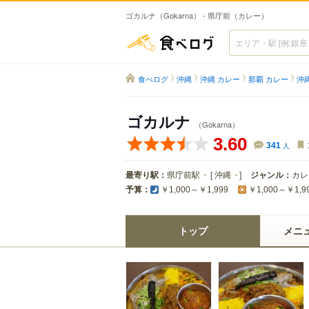
ゴカルナ（Gokarna） - 県庁前（カレー）
食べログ
食べログ
沖縄
沖縄 カレー
那覇 カレー
沖
ゴカルナ
（Gokarna）
3.60
341
人
最寄り駅：
県庁前駅
[
沖縄
]
ジャンル：
カレ
予算：
￥1,000～￥1,999
￥1,000～￥1,9
トップ
メニ