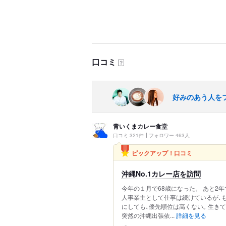
口コミ
？
好みのあう人を
青いくまカレー食堂
口コミ 321件
フォロワー 463人
ピックアップ！口コミ
沖縄No.1カレー店を訪問
今年の１月で68歳になった。 あと2年
人事業主として仕事は続けているが､
にしても､優先順位は高くない｡ 生き
突然の沖縄出張依...
詳細を見る