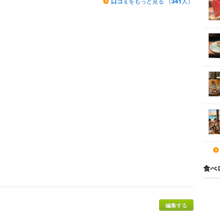
口コミ
をもっと見る （
341
人）
食べ