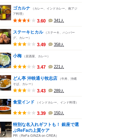
ゴカルナ
（カレー、インドカレー、南アジ
ア料理）
3.60
341
人
ステーキヒカル
（ステーキ、ハンバー
グ、カレー）
3.49
358
人
小梅
（居酒屋、カレー）
3.47
221
人
どん亭 沖映通り牧志店
（牛丼、沖縄
そば、カレー）
3.43
289
人
食堂インド
（インドカレー、インド料理）
3.39
150
人
特別な名入れギフトも！ 銀座で選
ぶReFaの上質ケア
PR（ReFa GINZA on CREA）