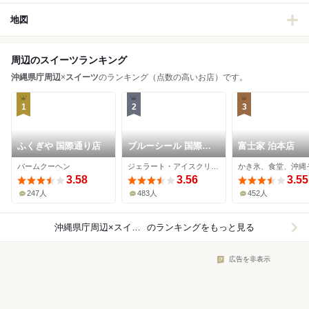
地図
周辺のスイーツランキング
沖縄県庁周辺
×
スイーツ
のランキング（点数の高いお店）です。
1
2
3
ふくぎや 国際通り店
ブルーシール 国際通
富士家 泊本店
り店
バームクーヘン
ジェラート・アイスクリーム、クレープ・ガレット
かき氷、食堂、沖縄
3.58
3.56
3.55
247人
483人
452人
沖縄県庁周辺×スイーツ
のランキングをもっと見る
広告を非表示