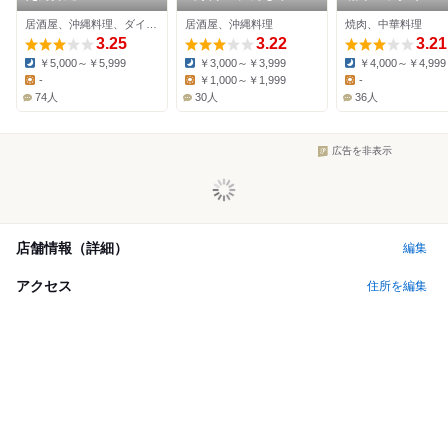
居酒屋、沖縄料理、ダイニングバー
居酒屋、沖縄料理
焼肉、中華料理
3.25
3.22
3.21
￥5,000～￥5,999
￥3,000～￥3,999
￥4,000～￥4,999
Dinner:
Dinner:
Dinner:
-
￥1,000～￥1,999
-
Lunch:
Lunch:
Lunch:
74人
30人
36人
広告を非表示
店舗情報（詳細）
編集
アクセス
住所を編集