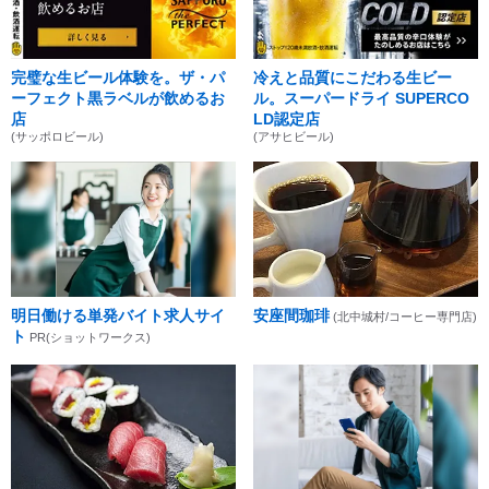
完璧な生ビール体験を。ザ・パ
冷えと品質にこだわる生ビー
ーフェクト黒ラベルが飲めるお
ル。スーパードライ SUPERCO
店
LD認定店
(サッポロビール)
(アサヒビール)
明日働ける単発バイト求人サイ
安座間珈琲
(北中城村/コーヒー専門店)
ト
PR(ショットワークス)