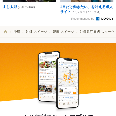
すし太郎
1日だけ働きたい、を叶える求人
(石垣市/寿司)
サイト
PR(ショットワークス)
Recommended by
沖縄
沖縄 スイーツ
那覇 スイーツ
沖縄県庁周辺 スイーツ