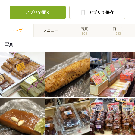
アプリで開く
アプリで保存
写真
口コミ
トップ
メニュー
963
333
写真