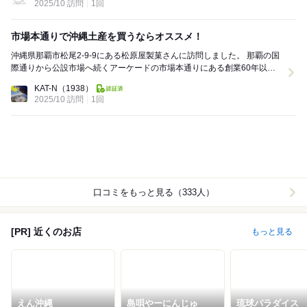
2025/10 訪問
1回
市場本通りで沖縄土産を買うならオススメ！
沖縄県那覇市松尾2-9-9にある松原屋製菓さんに訪問しました。 那覇の国
際通りから公設市場へ続くアーケードの市場本通りにある創業60年以上
の老舗。 店先でサーターアンダ...
KAT-N
（1938）
2025/10 訪問
1回
口コミをもっと見る（333人）
[PR] 近くのお店
もっと見る
えん沖縄
島唄やーにんじゅ
琉球パラダイス