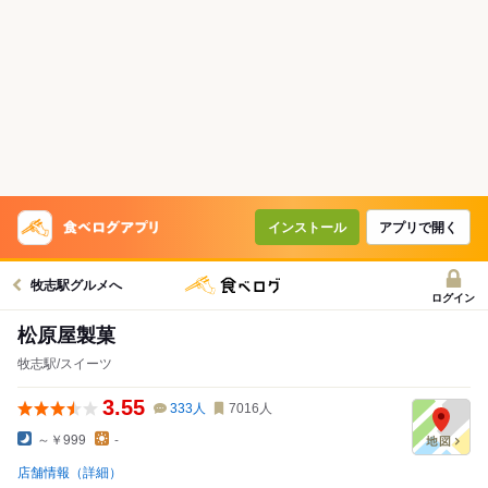
インストール
アプリで開く
牧志駅グルメへ
ログイン
松原屋製菓
牧志駅/スイーツ
3.55
333
人
7016
人
～￥999
-
店舗情報（詳細）