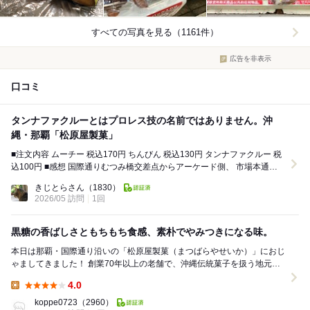
すべての写真を見る（1161件）
広告を非表示
口コミ
タンナファクルーとはプロレス技の名前ではありません。沖
縄・那覇「松原屋製菓」
■注文内容 ムーチー 税込170円 ちんびん 税込130円 タンナファクルー 税
込100円 ■感想 国際通りむつみ橋交差点からアーケード側、 市場本通り
の真ん中くら...
きじとらさん
（1830）
2026/05 訪問
1回
黒糖の香ばしさともちもち食感、素朴でやみつきになる味。
本日は那覇・国際通り沿いの「松原屋製菓（まつばらやせいか）」におじ
ゃましてきました！ 創業70年以上の老舗で、沖縄伝統菓子を扱う地元の
甘味処。今回は店頭で人気の「黒糖ぽーぽー」を...
4.0
Lunch:
koppe0723
（2960）