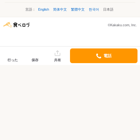
言語：
English
简体中文
繁體中文
한국어
日本語
©Kakaku.com, Inc.
電話
行った
保存
共有