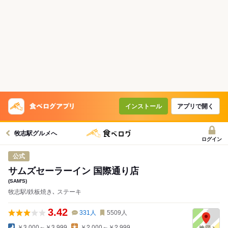
インストール
アプリで開く
牧志駅グルメへ
ログイン
公式
サムズセーラーイン 国際通り店
(SAM'S)
牧志駅/鉄板焼き､ ステーキ
3.42
331
人
5509
人
￥3,000～￥3,999
￥2,000～￥2,999