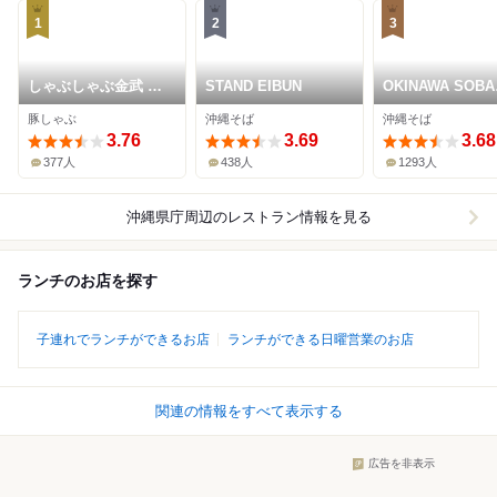
1
2
3
しゃぶしゃぶ金武 本
STAND EIBUN
OKINAWA SOBA
店
EIBUN
豚しゃぶ
沖縄そば
沖縄そば
3.76
3.69
3.68
377人
438人
1293人
沖縄県庁周辺
のレストラン情報を見る
ランチのお店を探す
子連れでランチができるお店
ランチができる日曜営業のお店
関連の情報をすべて表示する
広告を非表示