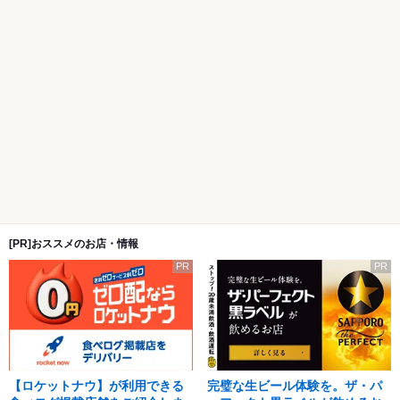
[PR]おススメのお店・情報
PR
PR
【ロケットナウ】が利用できる
完璧な生ビール体験を。ザ・パ