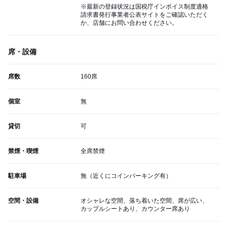
※最新の登録状況は国税庁インボイス制度適格
請求書発行事業者公表サイトをご確認いただく
か、店舗にお問い合わせください。
席・設備
席数
160席
個室
無
貸切
可
禁煙・喫煙
全席禁煙
駐車場
無（近くにコインパーキング有）
空間・設備
オシャレな空間、落ち着いた空間、席が広い、
カップルシートあり、カウンター席あり