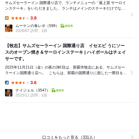
サムズセーラーイン 国際通り店で、ランチメニューの「最上質 サーロイ
ンステーキ」をいただきました。 ランチはメインのステーキだけでな
く、スープ、サラダ、野菜の鉄板焼き、パンま...
3.8
Lunch:
ムーケンの食レポ
（599）
2026/07 訪問
1回
【牧志】サムズセーラーイン 国際通り店 イセエビ うにソー
スのオーブン焼き＆サーロインステーキ | ハイボールはチェイ
サーです。
2025年11月21日（金）の夜の3軒目は、那覇市牧志にある、サムズセー
ラーイン国際通り店へ。 こちらは、那覇の国際通りに面した一際目を引
く外観のお店です。 まるで船の...
3.6
Dinner:
ナイジェル
（3547）
2025/11 訪問
1回
口コミをもっと見る（331人）