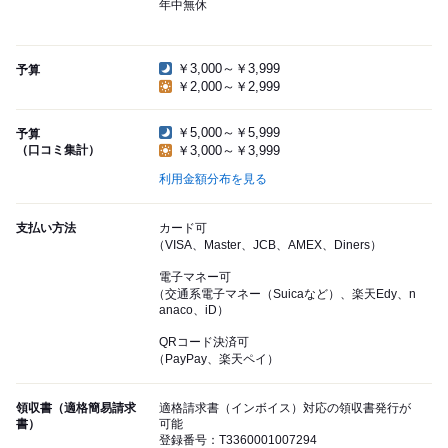
年中無休
￥3,000～￥3,999
予算
￥2,000～￥2,999
￥5,000～￥5,999
予算
（口コミ集計）
￥3,000～￥3,999
利用金額分布を見る
支払い方法
カード可
（VISA、Master、JCB、AMEX、Diners）
電子マネー可
（交通系電子マネー（Suicaなど）、楽天Edy、n
anaco、iD）
QRコード決済可
（PayPay、楽天ペイ）
領収書（適格簡易請求
適格請求書（インボイス）対応の領収書発行が
書）
可能
登録番号：T3360001007294