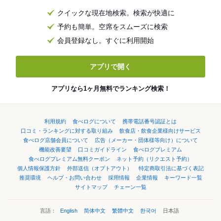
クイックな現在地検索。検索が快適に
予約も簡単。空席をスムーズに検索
会員登録なし。すぐに利用開始
アプリで開く
アプリなら1ヶ月無料でランキング検索！
利用規約
食べログについて
携帯電話番号認証とは
口コミ・ランキングに対する取り組み
飲食店・飲食企業様向けサービス
食べログ店舗会員について
広告（メーカー・団体様等向け）について
機能改善要望
口コミガイドライン
食べログプレミアム
食べログプレミアム無料クーポン
ネット予約（リクエスト予約）
個人情報保護方針
外部送信（オプトアウト）
特定商取引法に基づく表記
推奨環境
ヘルプ・お問い合わせ
採用情報
企業情報
キーワード一覧
サイトマップ
チェーン一覧
言語：
English
简体中文
繁體中文
한국어
日本語