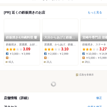
[PR] 近くの鉄板焼きのお店
もっと見る
鉄板焼き&沖縄料理 響
大分からあげと鉄板焼
宮崎牛専門店 那覇
安里応援団 勝男
やちく
鉄板焼き、居酒屋、お好み焼き
居酒屋、からあげ、鉄板焼き
鉄板焼き、ステーキ
3.09
3.10
3.27
￥3,000～￥3,999
￥2,000～￥2,999
￥10,000～￥14,9
Dinner:
Dinner:
Dinner:
-
-
￥5,000～￥5,999
Lunch:
Lunch:
Lunch:
42人
21人
29人
広告を非表示
店舗情報（詳細）
修正
アクセス