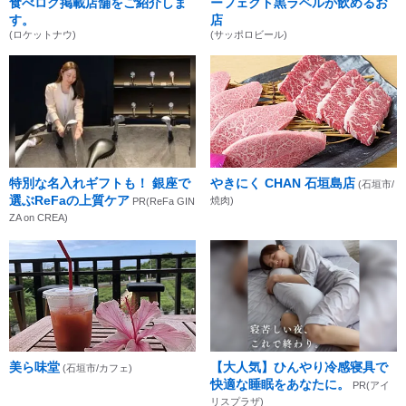
食べログ掲載店舗をご紹介しま
ーフェクト黒ラベルが飲めるお
す。
店
(ロケットナウ)
(サッポロビール)
特別な名入れギフトも！ 銀座で
やきにく CHAN 石垣島店
(石垣市/
選ぶReFaの上質ケア
焼肉)
PR(ReFa GIN
ZA on CREA)
美ら味堂
【大人気】ひんやり冷感寝具で
(石垣市/カフェ)
快適な睡眠をあなたに。
PR(アイ
リスプラザ)