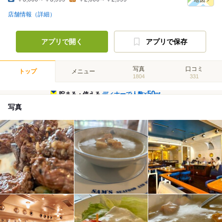
店舗情報（詳細）
アプリで開く
アプリで保存
写真
口コミ
トップ
メニュー
1804
331
50
貯まる・使える
ディナーで人数×
pt
写真