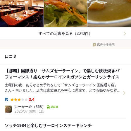
すべての写真を見る（2040件）
広告を非表示
口コミ
【那覇】国際通り「サムズセーラーイン」で楽しむ鉄板焼きパ
フォーマンス！柔らかサーロイン＆ガツンとガーリックライス
土曜日の夜、あらかじめ予約をして「サムズセーラーイン 国際通り店」
さんへ伺いました。店内は家族連れを中心に満席で、とても賑やかな雰囲
気です。 ​今回は「プレミアム得セット【A...
3.4
Dinner:
にーかー＠
（368）
2026/07 訪問
1回
ソラチ1984と楽しむサーロインステーキランチ