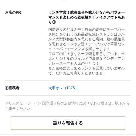
お店のPR
ランチ営業！航海気分を味わいながらパフォー
マンスも楽しめる鉄板焼き！テイクアウトもあ
り◎
国際通りのど真ん中！観光の途中にテーマパー
ク気分を味わえる絶品鉄板焼レストランはいか
が？大型旅客船内を思わせる店内、船の乗組員
を思わせるスタッフ達！テーブルでは華麗なシ
ェフのパフォーマンスも楽しめます！
フロア内に大きなスープ鍋を用意している、当
店オリジナルのマイルドで濃厚なインディアン
カレースープも人気のひとつ！
また気軽に楽しめるランチも営業していますの
で、ぜひお立ち寄りくださいませ♪
初投稿者
大帝オレ
（1375）
※サムズセーラーイン 国際通り店の店舗情報に誤りがある場合は、以下から
ご報告ください。
誤りを報告する