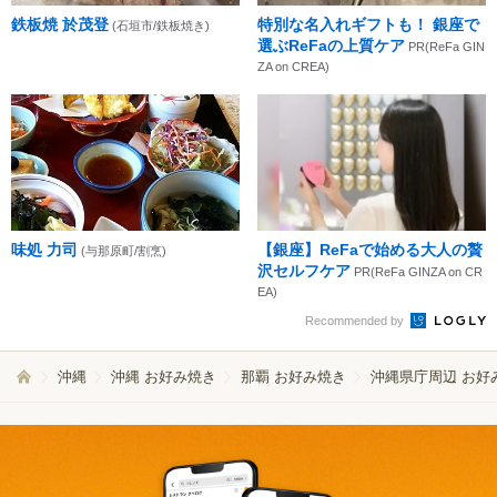
鉄板焼 於茂登
特別な名入れギフトも！ 銀座で
(石垣市/鉄板焼き)
選ぶReFaの上質ケア
PR(ReFa GIN
ZA on CREA)
味処 力司
【銀座】ReFaで始める大人の贅
(与那原町/割烹)
沢セルフケア
PR(ReFa GINZA on CR
EA)
Recommended by
沖縄
沖縄 お好み焼き
那覇 お好み焼き
沖縄県庁周辺 お好