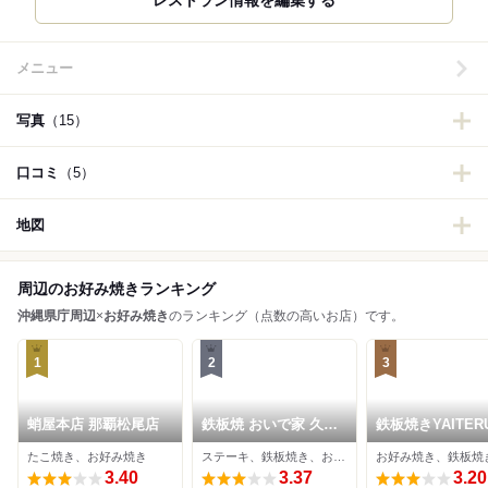
レストラン情報を編集する
メニュー
写真
（15）
口コミ
（5）
地図
周辺のお好み焼きランキング
沖縄県庁周辺
×
お好み焼き
のランキング（点数の高いお店）です。
1
2
3
蛸屋本店 那覇松尾店
鉄板焼 おいで家 久茂
鉄板焼きYAITER
地本店
店
たこ焼き、お好み焼き
ステーキ、鉄板焼き、お好み焼き
3.40
3.37
3.20