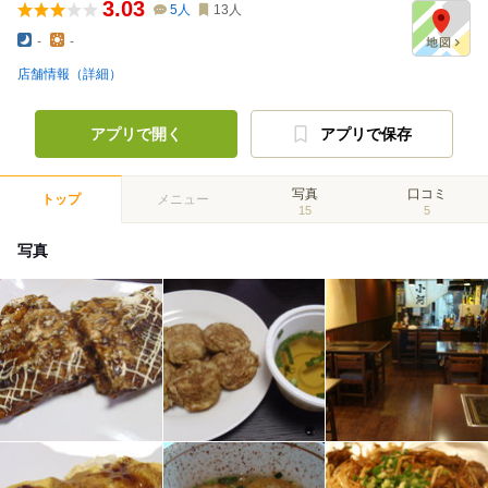
3.03
5
人
13
人
-
-
店舗情報（詳細）
アプリで開く
アプリで保存
写真
口コミ
トップ
メニュー
15
5
写真