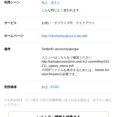
利用シーン
知人・友人と
こんな時によく使われます。
サービス
お祝い・サプライズ可、テイクアウト
ホームページ
http://okonomiyakiya.ti-da.net/
備考
TwitterID okonomiyakiogw
メニューはこちらをご確認ください
http://saihatenoasobinin.web.fc2.com/mfiles/101
211_ogawa_menu.pdf
※PDFファイルを表示するためには、Adobe Acr
obat Readerが必要です。
初投稿者
あば
（2530）
※お好み焼き・たこ焼き 小河の店舗情報に誤りがある場合は、以下から修正
して下さい。