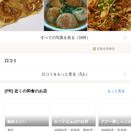
すべての写真を見る（16件）
広告を非表示
口コミ
口コミをもっと見る（5人）
[PR] 近くの和食のお店
もっと見る
鮨処もとい
みつ子ばぁばの台所
アグー豚しゃぶ
料理 安里家
寿司
沖縄料理、居酒屋、豚料理
沖縄料理、居酒屋