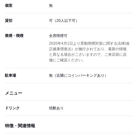
個室
無
貸切
可（20人以下可）
禁煙・喫煙
全席喫煙可
2020年4月1日より受動喫煙対策に関する法律(改
正健康増進法）が施行されており、最新の情報
と異なる場合がございますので、ご来店前に店
舗にご確認ください。
駐車場
無（近隣にコインパーキングあり）
メニュー
ドリンク
焼酎あり
特徴・関連情報