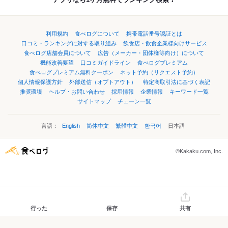
利用規約
食べログについて
携帯電話番号認証とは
口コミ・ランキングに対する取り組み
飲食店・飲食企業様向けサービス
食べログ店舗会員について
広告（メーカー・団体様等向け）について
機能改善要望
口コミガイドライン
食べログプレミアム
食べログプレミアム無料クーポン
ネット予約（リクエスト予約）
個人情報保護方針
外部送信（オプトアウト）
特定商取引法に基づく表記
推奨環境
ヘルプ・お問い合わせ
採用情報
企業情報
キーワード一覧
サイトマップ
チェーン一覧
言語：
English
简体中文
繁體中文
한국어
日本語
©Kakaku.com, Inc.
行った
保存
共有