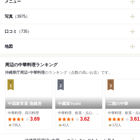
メニュー
写真
（3975）
口コミ
（735）
地図
周辺の中華料理ランキング
沖縄県庁周辺
×
中華料理
のランキング（点数の高いお店）です。
1
2
3
中国家常菜 燕郷房
中國菜Yoshi
二階の中華
中華料理、四川料理
中華料理、飲茶・点心、バル
中華料理、飲茶・点
3.69
3.62
3.61
735人
41人
172人