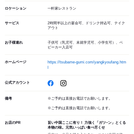
ロケーション
一軒家レストラン
サービス
2時間半以上の宴会可、ドリンク持込可、テイク
アウト
お子様連れ
子供可（乳児可、未就学児可、小学生可）、ベ
ビーカー入店可
ホームページ
https://tsubame-gumi.com/yangkyoufang.htm
l
公式アカウント
備考
※ご予約は直接お電話でお願いします。
※ご予約は直接お電話でお願いします。
お店のPR
旨い中国ここに有り！ 力強く「ガツ−ン」とくる
本物の味。元気いっぱい食べ尽くせ