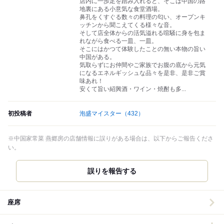
店内に一歩足を踏み入れると、そこは中国の路
地裏にある小意気な食堂酒場。
鼻孔をくすぐる数々の料理の匂い、オープンキ
ッチンから聞こえてくる様々な音。
そして店全体からの活気溢れる喧騒に身を包ま
れながら食べる一皿、一皿。
そこにはかつて体験したことの無い本物の旨い
中国がある。
気取らずにお仲間やご家族でお腹の底から元気
になるエネルギッシュな品々を是非、是非ご賞
味あれ！
安くて旨い紹興酒・ワイン・焼酎も多...
初投稿者
泡盛マイスター
（432）
※中国家常菜 燕郷房の店舗情報に誤りがある場合は、以下からご報告くださ
い。
誤りを報告する
座席