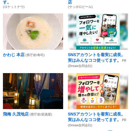
す。
店
(ロケットナウ)
(サッポロビール)
かわじ 本店
SNSアカウントを着実に成長。
(県庁前/寿司)
実はみんなココ使ってます。
PR
(Dreaw合同会社)
飛梅 久茂地店
SNSアカウントを着実に成長。
(県庁前/居酒屋)
実はみんなココ使ってます。
PR
(Dreaw合同会社)