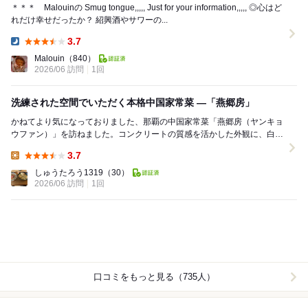
＊＊＊ Malouinの Smug tongue,,,,, Just for your information,,,,, ◎心はど
れだけ幸せだったか？ 紹興酒やサワーの...
3.7
Dinner:
Malouin
（840）
2026/06 訪問
1回
洗練された空間でいただく本格中国家常菜 ―「燕郷房」
かねてより気になっておりました、那覇の中国家常菜「燕郷房（ヤンキョ
ウファン）」を訪ねました。コンクリートの質感を活かした外観に、白い
手書きの文字が美しく映える看板。緑に囲まれた佇ま...
3.7
Lunch:
しゅうたろう1319
（30）
2026/06 訪問
1回
口コミをもっと見る（735人）