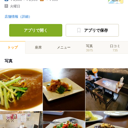
火曜日
店舗情報（詳細）
アプリで開く
アプリで保存
写真
口コミ
トップ
座席
メニュー
3975
735
写真