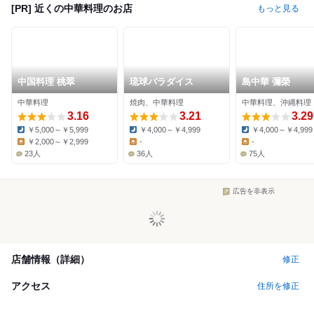
[PR] 近くの中華料理のお店
もっと見る
中国料理 桃翠
琉球パラダイス
島中華 彌榮
中華料理
焼肉、中華料理
中華料理、沖縄料理
3.16
3.21
3.29
￥5,000～￥5,999
￥4,000～￥4,999
￥4,000～￥4,999
Dinner:
Dinner:
Dinner:
￥2,000～￥2,999
-
-
Lunch:
Lunch:
Lunch:
23人
36人
75人
広告を非表示
店舗情報（詳細）
修正
アクセス
住所を修正