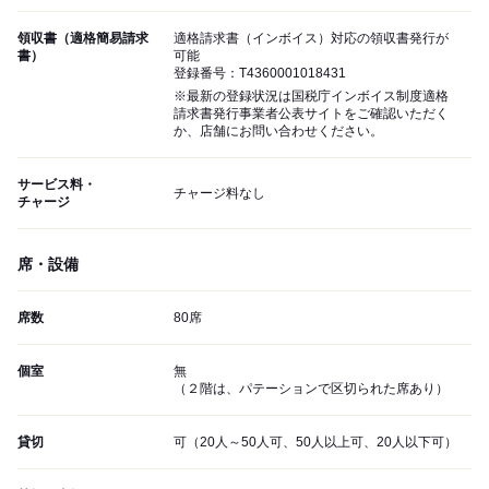
領収書（適格簡易請求
適格請求書（インボイス）対応の領収書発行が
書）
可能
登録番号：T4360001018431
※最新の登録状況は国税庁インボイス制度適格
請求書発行事業者公表サイトをご確認いただく
か、店舗にお問い合わせください。
サービス料・
チャージ料なし
チャージ
席・設備
席数
80席
個室
無
（２階は、パテーションで区切られた席あり）
貸切
可（20人～50人可、50人以上可、20人以下可）