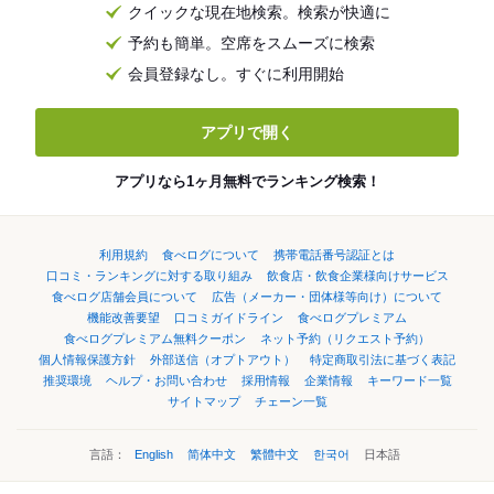
クイックな現在地検索。検索が快適に
予約も簡単。空席をスムーズに検索
会員登録なし。すぐに利用開始
アプリで開く
アプリなら1ヶ月無料でランキング検索！
利用規約
食べログについて
携帯電話番号認証とは
口コミ・ランキングに対する取り組み
飲食店・飲食企業様向けサービス
食べログ店舗会員について
広告（メーカー・団体様等向け）について
機能改善要望
口コミガイドライン
食べログプレミアム
食べログプレミアム無料クーポン
ネット予約（リクエスト予約）
個人情報保護方針
外部送信（オプトアウト）
特定商取引法に基づく表記
推奨環境
ヘルプ・お問い合わせ
採用情報
企業情報
キーワード一覧
サイトマップ
チェーン一覧
言語：
English
简体中文
繁體中文
한국어
日本語