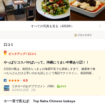
すべての写真を見る（4263件）
広告を非表示
口コミ
ピックアップ！口コミ
やっぱりコスパやばいって。沖縄にうまい中華あり〼！！
2日目の夜は、前回夫らっきょの体調不良でも美味しすぎて、健康体で食
べたらどんだけ上手いのかを試したくて再訪でナイスイン。 前回同様
「お手軽セット 2750円」をいただきました。（当日注文） 名前に反して
4.0
内容はかなり本気のミニコース。 品数もバランスも良くて、中華好きに
Dinner:
はたまらないセット...
コタローのおデブでゴメン
（598）
2026/04 訪問
2回
☆~一言で言えば: Top Naha Chinese Izakaya