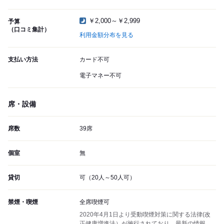
￥2,000～￥2,999
予算
（口コミ集計）
利用金額分布を見る
支払い方法
カード不可
電子マネー不可
席・設備
席数
39席
個室
無
貸切
可（20人～50人可）
禁煙・喫煙
全席喫煙可
2020年4月1日より受動喫煙対策に関する法律(改
正健康増進法）が施行されており、最新の情報