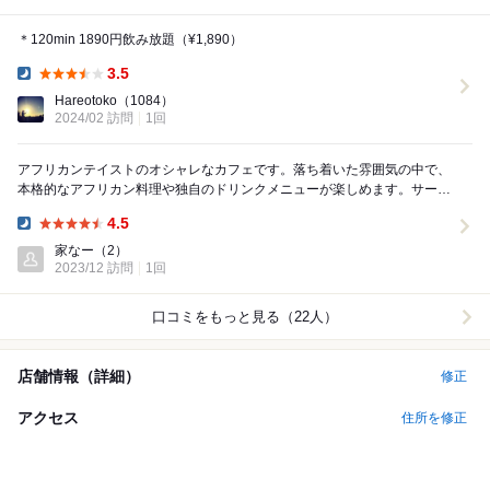
＊120min 1890円飲み放題（¥1,890）
3.5
Dinner:
Hareotoko
（1084）
2024/02 訪問
1回
アフリカンテイストのオシャレなカフェです。落ち着いた雰囲気の中で、
本格的なアフリカン料理や独自のドリンクメニューが楽しめます。サービ
スも親しみやすく、リラックスできました！！！！ ...
4.5
Dinner:
家なー
（2）
2023/12 訪問
1回
口コミをもっと見る（22人）
店舗情報（詳細）
修正
アクセス
住所を修正