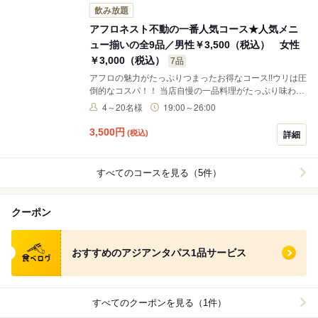
飲み放題
アフロネスト不動の一番人気コース★人気メニ
ュー揃いの全9品／男性￥3,500（税込） 女性
￥3,000（税込）
7品
アフロの魅力がたっぷりつまったお得なコース!!ウリは圧
倒的なコスパ！！ 当店自慢の一品料理がたっぷり味わ
え、さらに飲み放題付き！！ ■男性￥3,500（税込） ■
4～20名様
19:00～26:00
女性￥3,000（税込） ■コース提供時間：120分制
3,500
円
(税込)
詳細
すべてのコースを見る（5件）
クーポン
食べログ クーポン
おすすめのアジアンタパス1品サービス
すべてのクーポンを見る（1件）