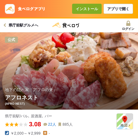
コースで使えるクーポン
戻る
インストール
アプリで開く
県庁前駅グルメへ
クーポンを利用せず予約する
ログイン
公式
地下の隠れ家「アフロの巣」
アフロネスト
(AFRO NEST)
県庁前駅/バル､ 居酒屋､ バー
3.08
22
人
885
人
￥2,000～￥2,999
-