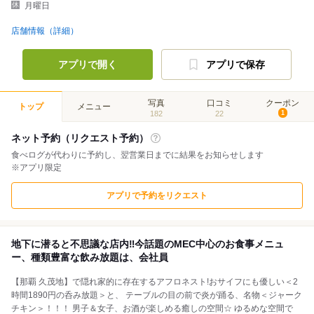
月曜日
店舗情報（詳細）
アプリで開く
アプリで保存
写真
口コミ
クーポン
トップ
メニュー
182
22
1
ネット予約（リクエスト予約）
食べログが代わりに予約し、翌営業日までに結果をお知らせします
※アプリ限定
アプリで予約をリクエスト
地下に潜ると不思議な店内‼今話題のMEC中心のお食事メニュ
ー、種類豊富な飲み放題は、会社員
【那覇 久茂地】で隠れ家的に存在するアフロネスト!おサイフにも優しい＜2
時間1890円の呑み放題＞と、 テーブルの目の前で炎が踊る、名物＜ジャーク
チキン＞！！！ 男子＆女子、お酒が楽しめる癒しの空間☆ ゆるめな空間で