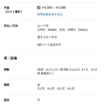
￥5,000～￥5,999
予算
（口コミ集計）
利用金額分布を見る
支払い方法
カード可
（VISA、Master、JCB、AMEX、Diners）
電子マネー不可
QRコード決済不可
席・設備
席数
45席（カウンター席 9席 小上がり ４×３、６×1
席 座敷有り）
個室
有
2人可、4人可、6人可、8人可
貸切
可