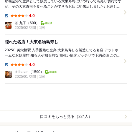
那覇空港で空弁として販売している大東寿司はいつ行っても売り切れです
が、その大東寿司を食べることができるお店に初来店しました♪ お通しは
ゴボウ、厚揚げ、肉団子の煮物でした。 ...
4.0
Dinner:
谷 九子
（600）
2025/02 訪問
1回
隠れた名店！大東名物島寿し
2025/1 美栄橋駅 入手困難な空弁 大東島寿しを製造してる名店 アットホ
ームなお鮨屋ｻﾝ 知る人ぞ知る的な 根強い顧客ガッチリで予約必須 この日
も平日...
4.0
Dinner:
chibatan
（1590）
2025/01 訪問
1回
口コミをもっと見る（224人）