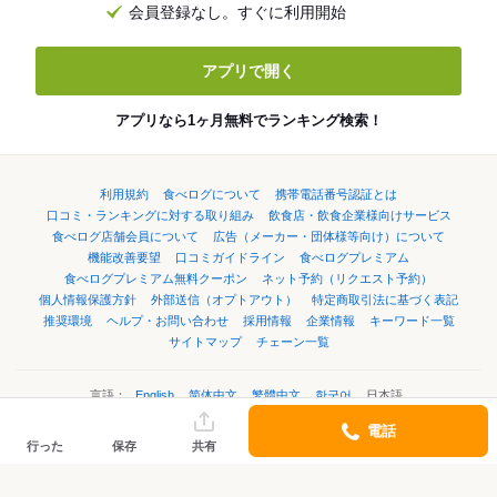
会員登録なし。すぐに利用開始
アプリで開く
アプリなら1ヶ月無料でランキング検索！
利用規約
食べログについて
携帯電話番号認証とは
口コミ・ランキングに対する取り組み
飲食店・飲食企業様向けサービス
食べログ店舗会員について
広告（メーカー・団体様等向け）について
機能改善要望
口コミガイドライン
食べログプレミアム
食べログプレミアム無料クーポン
ネット予約（リクエスト予約）
個人情報保護方針
外部送信（オプトアウト）
特定商取引法に基づく表記
推奨環境
ヘルプ・お問い合わせ
採用情報
企業情報
キーワード一覧
サイトマップ
チェーン一覧
言語：
English
简体中文
繁體中文
한국어
日本語
電話
行った
保存
共有
©Kakaku.com, Inc.