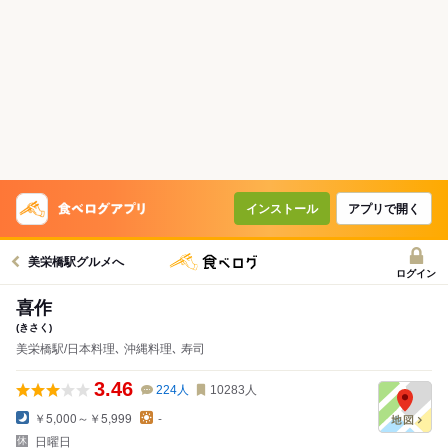
インストール
アプリで開く
美栄橋駅グルメへ
ログイン
喜作
(きさく)
美栄橋駅/日本料理､ 沖縄料理､ 寿司
3.46
224
人
10283
人
￥5,000～￥5,999
-
日曜日