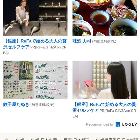
【銀座】ReFaで始める大人の贅
味処 力司
(与那原町/割烹)
沢セルフケア
PR(ReFa GINZA on CR
EA)
餃子屋たぬき
【銀座】ReFaで始める大人の贅
(与那原町/餃子)
沢セルフケア
PR(ReFa GINZA on CR
EA)
Recommended by