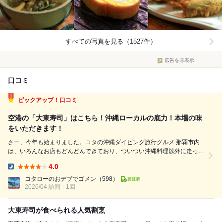
すべての写真を見る（1527件）
広告を非表示
口コミ
ピックアップ！口コミ
空港の「大東寿司」はこちら！沖縄ローカルの底力！本場の味
をいただきます！
さー、今年も始まりました。コタの沖縄ダイビング旅行グルメ 那覇市内
は、いろんなお店もどんどんできており、ついつい沖縄料理以外に走って
たんやけど、今回はインスタでフォローしているyujiさんがよく行ってい
4.0
る沖縄らしい割烹のこちらへナイスイン！ あわよくば会えないかと思っ
Dinner:
てましたが、残念なが...
コタローのおデブでゴメン
（598）
2026/04 訪問
1回
大東寿司が食べられる人気割烹