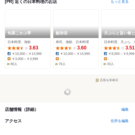
[PR] 近くの日本料理のお店
もっと見る
旬菜こかぶ亭
鮨弥栄
天ぷらと旨い肴
しい酒の店 尭の
日本料理、海鮮
寿司、海鮮、日本料理
日本料理、天ぷら、
3.63
3.60
3.51
￥10,000～￥14,999
￥10,000～￥14,999
￥8,000～￥9,999
Dinner:
Dinner:
Dinner:
￥3,000～￥3,999
-
-
Lunch:
Lunch:
Lunch:
80人
76人
33人
広告を非表示
店舗情報（詳細）
編集
アクセス
住所を編集